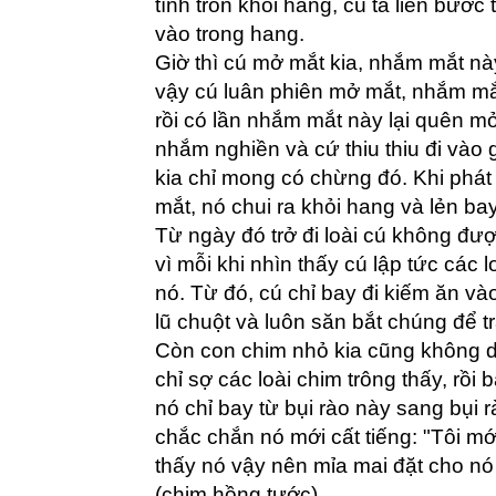
tính trốn khỏi hang, cú ta liền bước 
vào trong hang.
Giờ thì cú mở mắt kia, nhắm mắt nà
vậy cú luân phiên mở mắt, nhắm m
rồi có lần nhắm mắt này lại quên mở
nhắm nghiền và cứ thiu thiu đi vào
kia chỉ mong có chừng đó. Khi phát
mắt, nó chui ra khỏi hang và lẻn bay
Từ ngày đó trở đi loài cú không được
vì mỗi khi nhìn thấy cú lập tức các lo
nó. Từ đó, cú chỉ bay đi kiếm ăn v
lũ chuột và luôn săn bắt chúng để tr
Còn con chim nhỏ kia cũng không d
chỉ sợ các loài chim trông thấy, rồi 
nó chỉ bay từ bụi rào này sang bụi r
chắc chắn nó mới cất tiếng: "Tôi mới
thấy nó vậy nên mỉa mai đặt cho nó
(chim hồng tước).