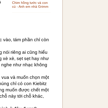
ó
Chim hồng tước và con
cú - Anh em nhà Grimm
ực vào, tám phần chỉ còn
g nói riêng ai cũng hiểu
 xè xè, sẹt sẹt hay như
 là nghe như nhạc không
ó vua và muốn chọn một
húng chỉ có con Kiebitz
cũng muốn được chết một
chỗ này tới chỗ khác,