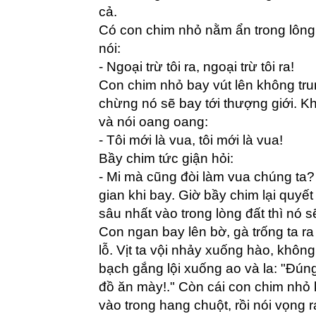
cả.
Có con chim nhỏ nằm ẩn trong lông
nói:
- Ngoại trừ tôi ra, ngoại trừ tôi ra!
Con chim nhỏ bay vút lên không tru
chừng nó sẽ bay tới thượng giới. Kh
và nói oang oang:
- Tôi mới là vua, tôi mới là vua!
Bầy chim tức giận hỏi:
- Mi mà cũng đòi làm vua chúng t
gian khi bay. Giờ bầy chim lại quyết
sâu nhất vào trong lòng đất thì nó 
Con ngan bay lên bờ, gà trống ta r
lỗ. Vịt ta vội nhảy xuống hào, không
bạch gắng lội xuống ao và la: "Đún
đồ ăn mày!." Còn cái con chim nhỏ k
vào trong hang chuột, rồi nói vọng ra