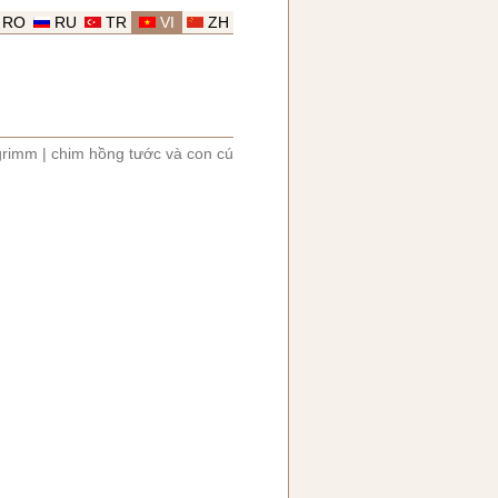
RO
RU
TR
VI
ZH
grimm
|
chim hồng tước và con cú