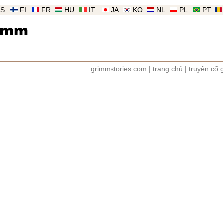
ES
FI
FR
HU
IT
JA
KO
NL
PL
PT
imm
grimmstories.com
|
trang chủ
|
truyện cổ 