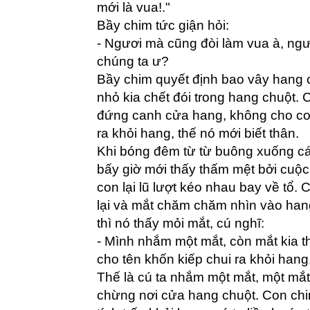
mới là vua!."
Bầy chim tức giận hỏi:
- Ngươi mà cũng đòi làm vua à, ng
chúng ta ư?
Bầy chim quyết định bao vây hang 
nhỏ kia chết đói trong hang chuột.
đứng canh cửa hang, không cho con
ra khỏi hang, thế nó mới biết thân.
Khi bóng đêm từ từ buông xuống cá
bấy giờ mới thấy thấm mệt bởi cuộc
con lại lũ lượt kéo nhau bay về tổ. 
lại và mắt chăm chăm nhìn vào han
thì nó thấy mỏi mắt, cú nghĩ:
- Mình nhắm một mắt, còn mắt kia 
cho tên khốn kiếp chui ra khỏi hang
Thế là cú ta nhắm một mắt, một mắt
chừng nơi cửa hang chuột. Con chi