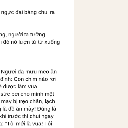
 ngực đại bàng chui ra
ng, người ta tưởng
i đó nó lượn từ từ xuống
a? Ngươi đã mưu mẹo ăn
 định: Con chim nào rơi
sẽ được làm vua.
a sức bới cho mình một
 may bị trẹo chân, lạch
g là đồ ăn mày! Đúng là
hi trước thì chui ngay
: "Tôi mới là vua! Tôi