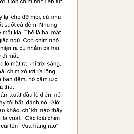
tới. Con chim nhỏ liền tụt
y lại cho đỡ mỏi, cứ như
ắt suốt cả đêm. Nhưng
 mắt kia. Thế là hai mắt
 giấc ngủ. Con chim nhỏ
 hiện ra cú nhắm cả hai
 đi mất.
 ló mặt ra khi trời sáng,
ài chim xô tới rỉa lông
ào ban đêm, nó căm tức
ả thù.
ám xuất đầu lộ diện, nó
bay tới bắt, đánh nó. Giờ
ào khác, chỉ khi nào thấy
 là vua!." Các loài chim
 cái tên "Vua hàng rào"