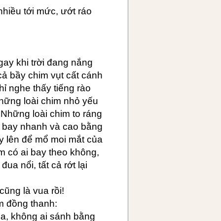
nhiều tới mức, ướt ráo
ay khi trời đang nắng
 cả bầy chim vụt cất cánh
ỉ nghe thấy tiếng rào
hững loài chim nhỏ yếu
. Những loài chim to ráng
o bay nhanh và cao bằng
y lên để mổ moi mắt của
em có ai bay theo không,
a nổi, tất cả rớt lại
cũng là vua rồi!
m đồng thanh:
ua, không ai sánh bằng