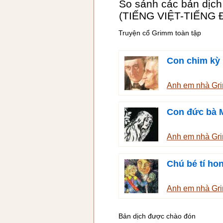
So sánh các bản dịch
(TIẾNG VIỆT-TIẾNG 
Truyện cổ Grimm toàn tập
Con chim kỳ 
Anh em nhà G
Con đức bà 
Anh em nhà G
Chú bé tí ho
Anh em nhà G
Bản dịch được chào đón