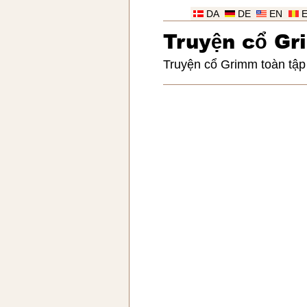
DA
DE
EN
Truy
ệ
n c
ổ
Gr
Truyện cổ Grimm toàn tập