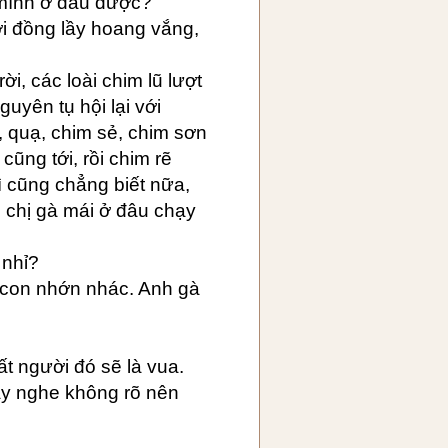
 mình ở đâu được?
ơi đồng lầy hoang vắng,
i, các loài chim lũ lượt
uyên tụ hội lại với
, quạ, chim sẻ, chim sơn
cũng tới, rồi chim rẽ
ì cũng chẳng biết nữa,
 chị gà mái ở đâu chạy
 nhỉ?
à con nhớn nhác. Anh gà
t người đó sẽ là vua.
ây nghe không rõ nên