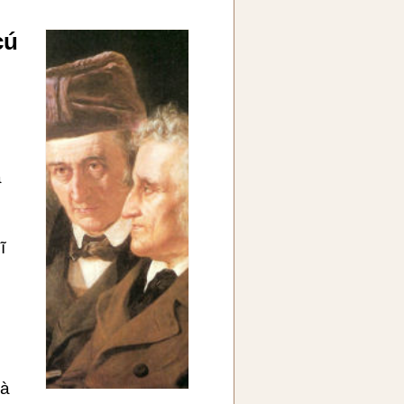
cú
a
ĩ
là