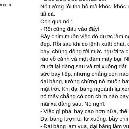
es.com
Nó tưởng rồi tha hồ mà khóc, khóc 
tất cả.
Con quạ nói:
- Rồi cũng đâu vào đấy!
Bầy chim muốn việc đó được làm ng
đẹp. Rồi sau khi có lệnh xuất phát,
bay, chúng đông tới mức người ta ch
rào vỗ cánh và một đám mây bụi. N
ớt rớt lại đàng sau và rơi xuống đất
sức bay tiếp, nhưng chẳng con nà
đại bàng, tưởng chừng nó muốn ba
mặt trời. Khi đại bàng ngoảnh lại x
nó thấy chẳng có con chim nào bay đu
mãi xa đằng sau. Nó nghĩ:
- Việc gì phải bay cao hơn nữa, thế 
Đại bàng lượn từ từ xuống, bầy chi
- Đại bàng làm vua, đại bàng làm v