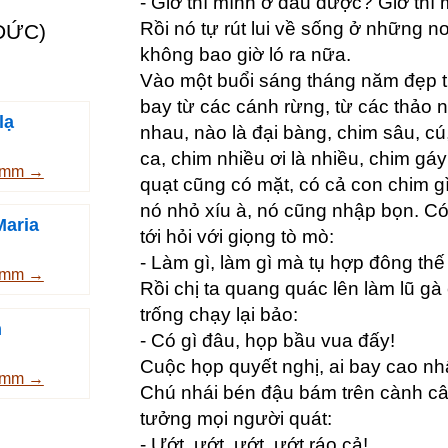
- Giờ thì mình ở đâu được? Giờ thì
Rồi nó tự rút lui về sống ở những n
ĐỨC)
không bao giờ ló ra nữa.
Vào một buổi sáng tháng năm đẹp trờ
bay từ các cánh rừng, từ các thảo ng
lạ
nhau, nào là đại bàng, chim sâu, cú
ca, chim nhiều ơi là nhiều, chim gáy 
rimm →
quạt cũng có mặt, có cả con chim g
nó nhỏ xíu à, nó cũng nhập bọn. Có
Maria
tới hỏi với giọng tò mò:
- Làm gì, làm gì mà tụ hợp đông thế
rimm →
Rồi chị ta quang quác lên làm lũ g
trống chạy lại bảo:
n
- Có gì đâu, họp bầu vua đấy!
Cuộc họp quyết nghị, ai bay cao nhấ
rimm →
Chú nhái bén đậu bám trên cành c
tưởng mọi người quát:
- Ướt, ướt, ướt, ướt ráo cả!