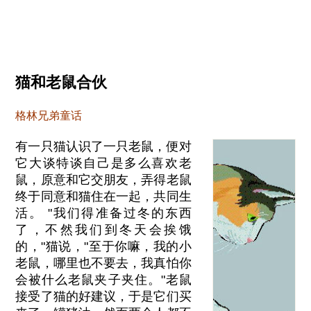
猫和老鼠合伙
格林兄弟童话
有一只猫认识了一只老鼠，便对
它大谈特谈自己是多么喜欢老
鼠，原意和它交朋友，弄得老鼠
终于同意和猫住在一起，共同生
活。 "我们得准备过冬的东西
了，不然我们到冬天会挨饿
的，"猫说，"至于你嘛，我的小
老鼠，哪里也不要去，我真怕你
会被什么老鼠夹子夹住。"老鼠
接受了猫的好建议，于是它们买