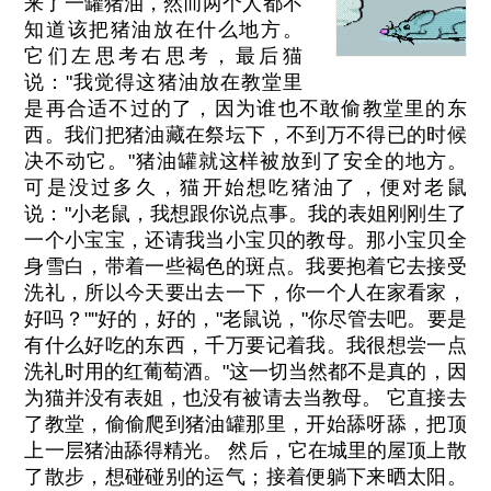
来了一罐猪油，然而两个人都不
知道该把猪油放在什么地方。
它们左思考右思考，最后猫
说："我觉得这猪油放在教堂里
是再合适不过的了，因为谁也不敢偷教堂里的东
西。我们把猪油藏在祭坛下，不到万不得已的时候
决不动它。"猪油罐就这样被放到了安全的地方。
可是没过多久，猫开始想吃猪油了，便对老鼠
说："小老鼠，我想跟你说点事。我的表姐刚刚生了
一个小宝宝，还请我当小宝贝的教母。那小宝贝全
身雪白，带着一些褐色的斑点。我要抱着它去接受
洗礼，所以今天要出去一下，你一个人在家看家，
好吗？""好的，好的，"老鼠说，"你尽管去吧。要是
有什么好吃的东西，千万要记着我。我很想尝一点
洗礼时用的红葡萄酒。"这一切当然都不是真的，因
为猫并没有表姐，也没有被请去当教母。 它直接去
了教堂，偷偷爬到猪油罐那里，开始舔呀舔，把顶
上一层猪油舔得精光。 然后，它在城里的屋顶上散
了散步，想碰碰别的运气；接着便躺下来晒太阳。