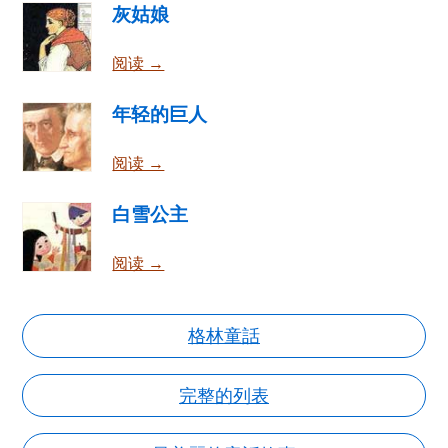
灰姑娘
阅读 →
年轻的巨人
阅读 →
白雪公主
阅读 →
格林童話
完整的列表