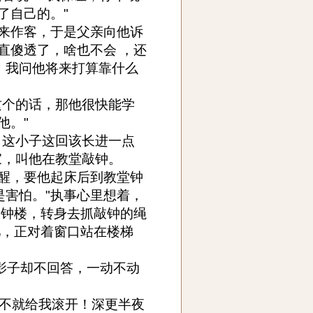
了自己的。"
来作客，于是父亲向他诉
直傻透了，啥也不会 ，还
，我问他将来打算靠什么
这个的话，那他很快能学
他。"
，这小子这回该长进一点
家，叫他在教堂敲钟。
醒，要他起床后到教堂钟
是害怕。"执事心里想着，
到钟楼，转身去抓敲钟的绳
儿，正对着窗口站在楼梯
个影子却不回答，一动不动
要不就给我滚开！深更半夜