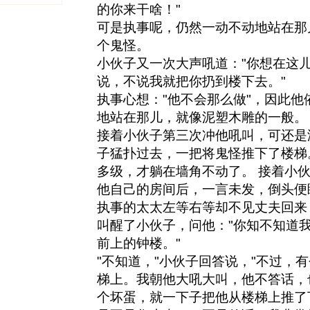
的你来干啥！"
可是执事呢，仍然一动不动地站在那
个鬼怪。
小伙子又一次大声吼道："你想在这
说，不说我就把你扔到楼下去。"
执事心想："他不会那么做"，因此
地站在那儿，就像泥塑木雕的一般。
接着小伙子第三次冲他吼叫，可还是
子猛扑过去，一把将鬼怪推下了楼梯
多级，才躺在墙角不动了。 接着小
他自己的房间后，一言未发，倒头便
执事的太太左等右等却不见丈夫回来
叫醒了小伙子，问他："你知不知道
前上的钟楼。"
"不知道，"小伙子回答说，"不过，
梯上。我朝他大吼大叫，他不答话，
个坏蛋，就一下子把他从楼梯上推了