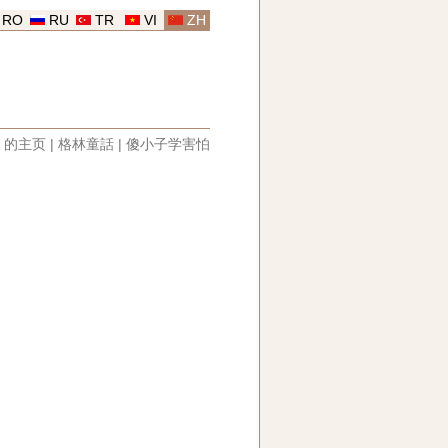
RO
RU
TR
VI
ZH
|
的主页
|
格林童話
|
傻小子学害怕