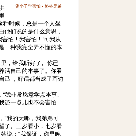
傻小子学害怕 - 格林兄弟
讲
里
在这种时候，总是一个人坐
白他们说的是什么意思，
我害怕！我害怕！'可我从
是一种我完全弄不懂的本
落里，给我听好了。你已
养活自己的本事了。你看
自己 ，好话都当成了耳边
，"我非常愿意学点本事。
我还一点儿也不会害怕
，"我的天哪，我弟弟可
望了。三岁看小，七岁看
回答说："我保证，你早晚