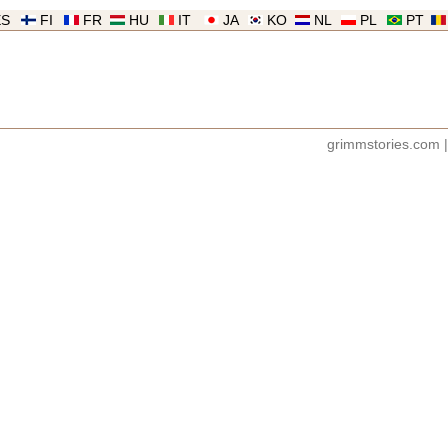
ES
FI
FR
HU
IT
JA
KO
NL
PL
PT
grimmstories.com