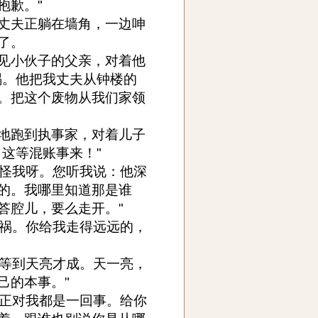
抱歉。"
丈夫正躺在墙角，一边呻
了。
见小伙子的父亲，对着他
祸。他把我丈夫从钟楼的
。把这个废物从我们家领
地跑到执事家，对着儿子
这等混账事来！"
不怪我呀。您听我说：他深
的。我哪里知道那是谁
答腔儿，要么走开。"
惹祸。你给我走得远远的，
得等到天亮才成。天一亮，
己的本事。"
反正对我都是一回事。给你