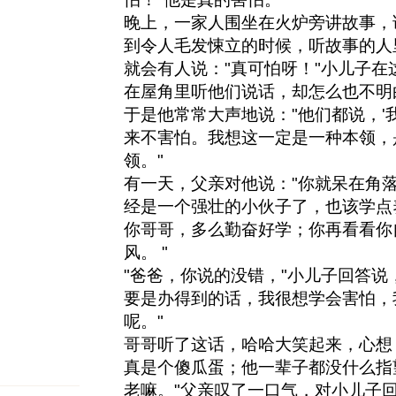
晚上，一家人围坐在火炉旁讲故事，
到令人毛发悚立的时候，听故事的人
就会有人说："真可怕呀！"小儿子
在屋角里听他们说话，却怎么也不明
于是他常常大声地说："他们都说，'
来不害怕。我想这一定是一种本领，
领。"
有一天，父亲对他说："你就呆在角
经是一个强壮的小伙子了，也该学点
你哥哥，多么勤奋好学；你再看看你
风。 "
"爸爸，你说的没错，"小儿子回答说
要是办得到的话，我很想学会害怕，
呢。"
哥哥听了这话，哈哈大笑起来，心想
真是个傻瓜蛋；他一辈子都没什么指
老嘛。"父亲叹了一口气，对小儿子