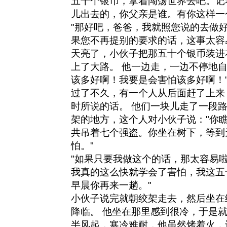
五十个银币，拿着闯荡世界去吧。记
儿出去的，你父亲是谁。有你这样一
"那好吧，爸爸，我就照您说的去做好
果您不再提别的要求的话，这事太容
天亮了，小伙子把那五十个银币装进
上了大路。 他一边走，一边不停地自
该多好啊！我要是会害怕该多好啊！
过了不久，有一个人从后面赶了上来
时所说的话。 他们一块儿走了一段
架的地方，这个人对小伙子说："你
共吊着七个强盗。你坐在树下，等到
怕。"
"如果只要我做这个的话，那太容易啦
我真的这么快就学会了害怕，我这五
早晨你再来一趟。"
小伙子说完就朝绞架走去，然后坐在
降临。 他坐在那里感到很冷，于是就
半风起，寒冷难耐，他虽然烤着火，