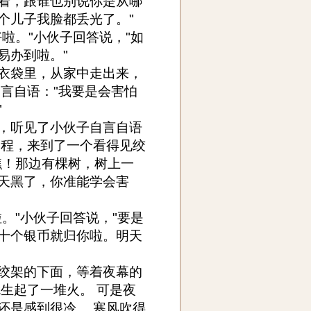
着，跟谁也别说你是从哪
个儿子我脸都丢光了。"
啦。"小伙子回答说，"如
易办到啦。"
衣袋里，从家中走出来，
言自语："我要是会害怕
"
，听见了小伙子自言自语
路程，来到了一个看得见绞
瞧！那边有棵树，树上一
天黑了，你准能学会害
。"小伙子回答说，"要是
十个银币就归你啦。明天
绞架的下面，等着夜幕的
生起了一堆火。 可是夜
还是感到很冷。 寒风吹得