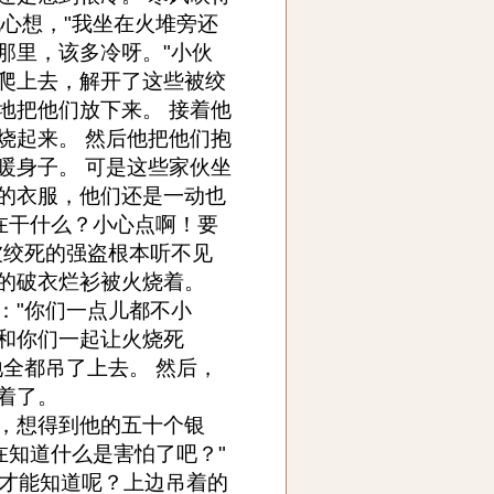
心想，"我坐在火堆旁还
那里，该多冷呀。"小伙
爬上去，解开了这些被绞
地把他们放下来。 接着他
烧起来。 然后他把他们抱
暖身子。 可是这些家伙坐
的衣服，他们还是一动也
在干什么？小心点啊！要
被绞死的强盗根本听不见
的破衣烂衫被火烧着。
："你们一点儿都不小
和你们一起让火烧死
全都吊了上去。 然后，
着了。
，想得到他的五十个银
在知道什么是害怕了吧？"
样才能知道呢？上边吊着的