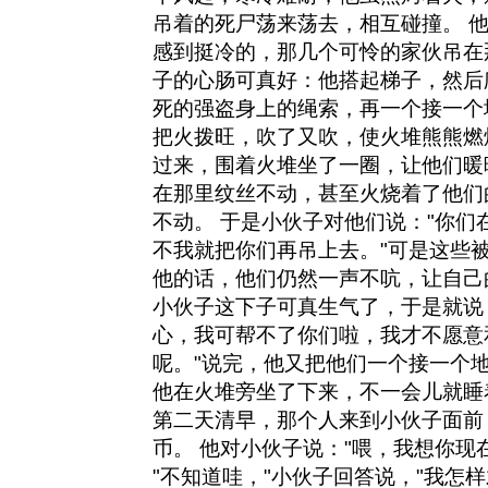
吊着的死尸荡来荡去，相互碰撞。 他
感到挺冷的，那几个可怜的家伙吊在
子的心肠可真好：他搭起梯子，然后
死的强盗身上的绳索，再一个接一个
把火拨旺，吹了又吹，使火堆熊熊燃
过来，围着火堆坐了一圈，让他们暖
在那里纹丝不动，甚至火烧着了他们
不动。 于是小伙子对他们说："你们
不我就把你们再吊上去。"可是这些
他的话，他们仍然一声不吭，让自己
小伙子这下子可真生气了，于是就说
心，我可帮不了你们啦，我才不愿意
呢。"说完，他又把他们一个接一个地
他在火堆旁坐了下来，不一会儿就睡
第二天清早，那个人来到小伙子面前
币。 他对小伙子说："喂，我想你现
"不知道哇，"小伙子回答说，"我怎