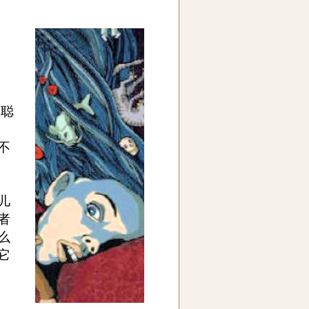
子聪
不
儿
者
么
它