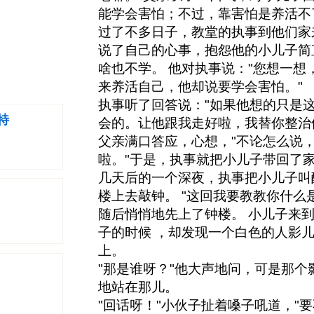
能学会害怕；不过，靠害怕是养活不
过了不多日子，教堂的执事到他们家
说了自己的心事，抱怨他的小儿子简
啥也不学。 他对执事说："您想一想
来养活自己，他却说要学会害怕。"
执事听了回答说："如果他想的只是
特
会的。让他跟我走好啦，我替你整治
父亲满口答应，心想，"不论怎么说
啦。"于是，执事就把小儿子带回了
几天后的一个深夜，执事把小儿子叫
楼上去敲钟。 "这回我要教教你什么
随后悄悄地先上了钟楼。 小儿子来
子的时候 ，却发现一个白色的人影
上。
"那是谁呀？"他大声地问，可是那
地站在那儿。
"回话呀！"小伙子扯着嗓子吼道，"