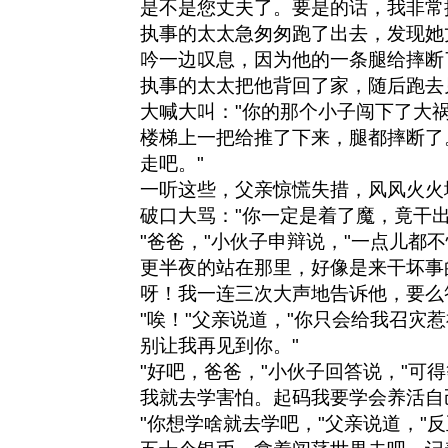
是不是您丈夫了。要是的话，我非常
执事的太太急匆匆跑了出去，发现她
吟一边叹息，因为他的一条腿给摔断
执事的太太把他背回了家，随后跑去
大喊大叫："你的那个小子闯下了大
楼梯上一把给推了下来，腿都摔断了
走吧。"
一听这些，父亲惊慌失措，风风火火
破口大骂："你一定是着了魔，竟干出
"爸爸，"小伙子申辩说，"一点儿都
更半夜的站在那里，好像是来干坏事
呀！我一连三次大声地告诉他，要么
"唉！"父亲说道，"你只会给我召灾
别让我再见到你。"
"好吧，爸爸，"小伙子回答说，"可
我就去学害怕。起码我要学会养活自
"你想学啥就去学吧，"父亲说道，"