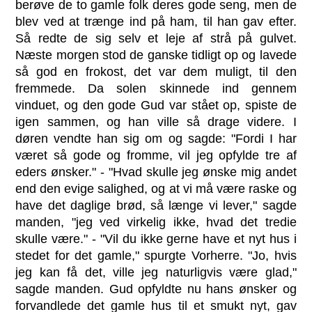
berøve de to gamle folk deres gode seng, men de
blev ved at trænge ind på ham, til han gav efter.
Så redte de sig selv et leje af strå på gulvet.
Næste morgen stod de ganske tidligt op og lavede
så god en frokost, det var dem muligt, til den
fremmede. Da solen skinnede ind gennem
vinduet, og den gode Gud var stået op, spiste de
igen sammen, og han ville så drage videre. I
døren vendte han sig om og sagde: "Fordi I har
været så gode og fromme, vil jeg opfylde tre af
eders ønsker." - "Hvad skulle jeg ønske mig andet
end den evige salighed, og at vi må være raske og
have det daglige brød, så længe vi lever," sagde
manden, "jeg ved virkelig ikke, hvad det tredie
skulle være." - "Vil du ikke gerne have et nyt hus i
stedet for det gamle," spurgte Vorherre. "Jo, hvis
jeg kan få det, ville jeg naturligvis være glad,"
sagde manden. Gud opfyldte nu hans ønsker og
forvandlede det gamle hus til et smukt nyt, gav