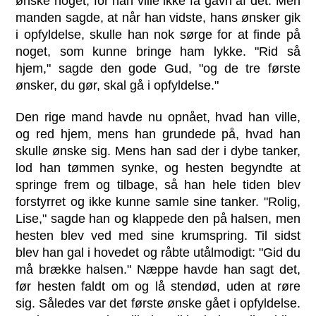
ønske noget, for han ville ikke få gavn af det. Men
manden sagde, at når han vidste, hans ønsker gik
i opfyldelse, skulle han nok sørge for at finde på
noget, som kunne bringe ham lykke. "Rid så
hjem," sagde den gode Gud, "og de tre første
ønsker, du gør, skal gå i opfyldelse."
Den rige mand havde nu opnået, hvad han ville,
og red hjem, mens han grundede på, hvad han
skulle ønske sig. Mens han sad der i dybe tanker,
lod han tømmen synke, og hesten begyndte at
springe frem og tilbage, så han hele tiden blev
forstyrret og ikke kunne samle sine tanker. "Rolig,
Lise," sagde han og klappede den på halsen, men
hesten blev ved med sine krumspring. Til sidst
blev han gal i hovedet og råbte utålmodigt: "Gid du
må brække halsen." Næppe havde han sagt det,
før hesten faldt om og lå stendød, uden at røre
sig. Således var det første ønske gået i opfyldelse.