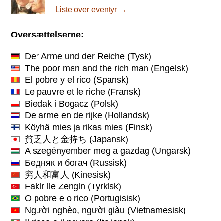
Liste over eventyr →
Oversættelserne:
Der Arme und der Reiche
(Tysk)
The poor man and the rich man
(Engelsk)
El pobre y el rico
(Spansk)
Le pauvre et le riche
(Fransk)
Biedak i Bogacz
(Polsk)
De arme en de rijke
(Hollandsk)
Köyhä mies ja rikas mies
(Finsk)
貧乏人と金持ち
(Japansk)
A szegényember meg a gazdag
(Ungarsk)
Бедняк и богач
(Russisk)
穷人和富人
(Kinesisk)
Fakir ile Zengin
(Tyrkisk)
O pobre e o rico
(Portugisisk)
Người nghèo, người giàu
(Vietnamesisk)