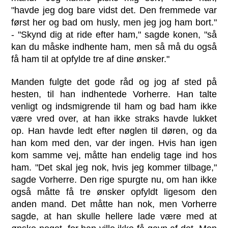
"havde jeg dog bare vidst det. Den fremmede var
først her og bad om husly, men jeg jog ham bort."
- "Skynd dig at ride efter ham," sagde konen, "så
kan du måske indhente ham, men så må du også
få ham til at opfylde tre af dine ønsker."
Manden fulgte det gode råd og jog af sted på
hesten, til han indhentede Vorherre. Han talte
venligt og indsmigrende til ham og bad ham ikke
være vred over, at han ikke straks havde lukket
op. Han havde ledt efter nøglen til døren, og da
han kom med den, var der ingen. Hvis han igen
kom samme vej, måtte han endelig tage ind hos
ham. "Det skal jeg nok, hvis jeg kommer tilbage,"
sagde Vorherre. Den rige spurgte nu, om han ikke
også måtte få tre ønsker opfyldt ligesom den
anden mand. Det måtte han nok, men Vorherre
sagde, at han skulle hellere lade være med at