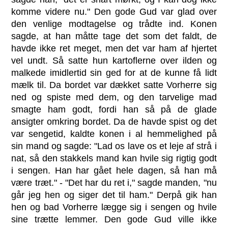
komme videre nu." Den gode Gud var glad over
den venlige modtagelse og trådte ind. Konen
sagde, at han måtte tage det som det faldt, de
havde ikke ret meget, men det var ham af hjertet
vel undt. Så satte hun kartoflerne over ilden og
malkede imidlertid sin ged for at de kunne få lidt
mælk til. Da bordet var dækket satte Vorherre sig
ned og spiste med dem, og den tarvelige mad
smagte ham godt, fordi han så på de glade
ansigter omkring bordet. Da de havde spist og det
var sengetid, kaldte konen i al hemmelighed på
sin mand og sagde: "Lad os lave os et leje af strå i
nat, så den stakkels mand kan hvile sig rigtig godt
i sengen. Han har gået hele dagen, så han må
være træt." - "Det har du ret i," sagde manden, "nu
går jeg hen og siger det til ham." Derpå gik han
hen og bad Vorherre lægge sig i sengen og hvile
sine trætte lemmer. Den gode Gud ville ikke