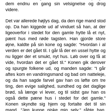
dem endnu en gang sin velsignelse og drog
videre.
Det var allerede højlys dag, da den rige mand stod
op. Da han kiggede ud af vinduet så han, at der
ligeoverfor i stedet for den gamle hytte lå et nyt,
pænt hus med røde tagsten. Han gjorde store
øjne, kaldte på sin kone og sagde: "Hvordan i al
verden er det gået til. I går lå der en ussel hytte og
nu ligger der et smukt, nyt hus. Løb over og få at
vide, hvordan det er gået til." Konen gik derover
og spurgte folkene ud, og manden sagde: "I går
aftes kom en vandringsmand og bad om natteleje,
og da han sagde farvel gav han os løfte om tre
ting, den evige salighed, sundhed og det daglige
brød, så længe vi lever, og til sidst gav han os
også dette pæne hus i stedet for det gamle."
Konen skyndte sig hjem og fortalte det til sin
mand. "Jeg kunne piske mig selv," råbte han,