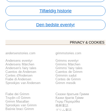
Tilfældig historie
Den bedste eventyr
PRIVACY & COOKIES
andersenstories.com
grimmstories.com
Andersens eventyr
Grimms eventyr
Andersens Märchen
Grimms Märchen
Andersen's fairy tales
Grimms' fairy tales
Cuentos de Andersen
Cuentos de Grimm
Contes d'Andersen
Grimmin sadut
Fiabe di Andersen
Contes de Grimm
Sprookjes van Andersen
Grimm mesék
Fiabe dei Grimm
Сказки братьев Гримм
Truyện cổ Grimm
Казки братів Грімм
Grimm Masalları
Γκριμ Παραμύθια
Sprookjes van Grimm
格林童話
Baśnie braci Grimm
グリム童話