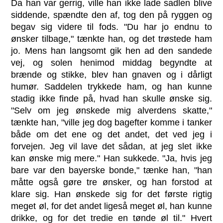
Da han var gerrig, ville han ikke lade sadlen blive
siddende, spændte den af, tog den på ryggen og
begav sig videre til fods. "Du har jo endnu to
ønsker tilbage," tænkte han, og det trøstede ham
jo. Mens han langsomt gik hen ad den sandede
vej, og solen henimod middag begyndte at
brænde og stikke, blev han gnaven og i dårligt
humør. Saddelen trykkede ham, og han kunne
stadig ikke finde på, hvad han skulle ønske sig.
"Selv om jeg ønskede mig alverdens skatte,"
tænkte han, "ville jeg dog bagefter komme i tanker
både om det ene og det andet, det ved jeg i
forvejen. Jeg vil lave det sådan, at jeg slet ikke
kan ønske mig mere." Han sukkede. "Ja, hvis jeg
bare var den bayerske bonde," tænke han, "han
måtte også gøre tre ønsker, og han forstod at
klare sig. Han ønskede sig for det første rigtig
meget øl, for det andet ligeså meget øl, han kunne
drikke, og for det tredie en tønde øl til." Hvert