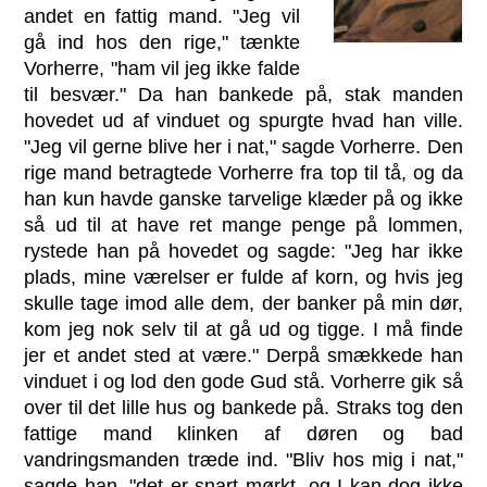
andet en fattig mand. "Jeg vil
gå ind hos den rige," tænkte
Vorherre, "ham vil jeg ikke falde
til besvær." Da han bankede på, stak manden
hovedet ud af vinduet og spurgte hvad han ville.
"Jeg vil gerne blive her i nat," sagde Vorherre. Den
rige mand betragtede Vorherre fra top til tå, og da
han kun havde ganske tarvelige klæder på og ikke
så ud til at have ret mange penge på lommen,
rystede han på hovedet og sagde: "Jeg har ikke
plads, mine værelser er fulde af korn, og hvis jeg
skulle tage imod alle dem, der banker på min dør,
kom jeg nok selv til at gå ud og tigge. I må finde
jer et andet sted at være." Derpå smækkede han
vinduet i og lod den gode Gud stå. Vorherre gik så
over til det lille hus og bankede på. Straks tog den
fattige mand klinken af døren og bad
vandringsmanden træde ind. "Bliv hos mig i nat,"
sagde han, "det er snart mørkt, og I kan dog ikke