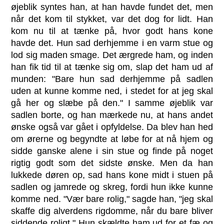
øjeblik syntes han, at han havde fundet det, men
når det kom til stykket, var det dog for lidt. Han
kom nu til at tænke på, hvor godt hans kone
havde det. Hun sad derhjemme i en varm stue og
lod sig maden smage. Det ærgrede ham, og inden
han fik tid til at tænke sig om, slap det ham ud af
munden: "Bare hun sad derhjemme på sadlen
uden at kunne komme ned, i stedet for at jeg skal
gå her og slæbe på den." I samme øjeblik var
sadlen borte, og han mærkede nu, at hans andet
ønske også var gået i opfyldelse. Da blev han hed
om ørerne og begyndte at løbe for at nå hjem og
sidde ganske alene i sin stue og finde på noget
rigtig godt som det sidste ønske. Men da han
lukkede døren op, sad hans kone midt i stuen på
sadlen og jamrede og skreg, fordi hun ikke kunne
komme ned. "Vær bare rolig," sagde han, "jeg skal
skaffe dig alverdens rigdomme, når du bare bliver
siddende roligt." Hun skældte ham ud for et fæ og