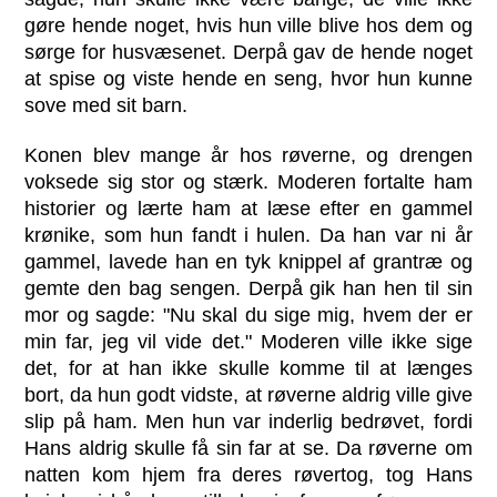
gøre hende noget, hvis hun ville blive hos dem og
sørge for husvæsenet. Derpå gav de hende noget
at spise og viste hende en seng, hvor hun kunne
sove med sit barn.
Konen blev mange år hos røverne, og drengen
voksede sig stor og stærk. Moderen fortalte ham
historier og lærte ham at læse efter en gammel
krønike, som hun fandt i hulen. Da han var ni år
gammel, lavede han en tyk knippel af grantræ og
gemte den bag sengen. Derpå gik han hen til sin
mor og sagde: "Nu skal du sige mig, hvem der er
min far, jeg vil vide det." Moderen ville ikke sige
det, for at han ikke skulle komme til at længes
bort, da hun godt vidste, at røverne aldrig ville give
slip på ham. Men hun var inderlig bedrøvet, fordi
Hans aldrig skulle få sin far at se. Da røverne om
natten kom hjem fra deres røvertog, tog Hans