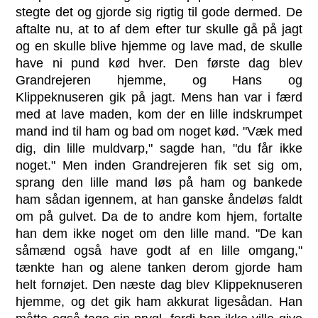
stegte det og gjorde sig rigtig til gode dermed. De
aftalte nu, at to af dem efter tur skulle gå på jagt
og en skulle blive hjemme og lave mad, de skulle
have ni pund kød hver. Den første dag blev
Grandrejeren hjemme, og Hans og
Klippeknuseren gik på jagt. Mens han var i færd
med at lave maden, kom der en lille indskrumpet
mand ind til ham og bad om noget kød. "Væk med
dig, din lille muldvarp," sagde han, "du får ikke
noget." Men inden Grandrejeren fik set sig om,
sprang den lille mand løs på ham og bankede
ham sådan igennem, at han ganske åndeløs faldt
om på gulvet. Da de to andre kom hjem, fortalte
han dem ikke noget om den lille mand. "De kan
såmænd også have godt af en lille omgang,"
tænkte han og alene tanken derom gjorde ham
helt fornøjet. Den næste dag blev Klippeknuseren
hjemme, og det gik ham akkurat ligesådan. Han