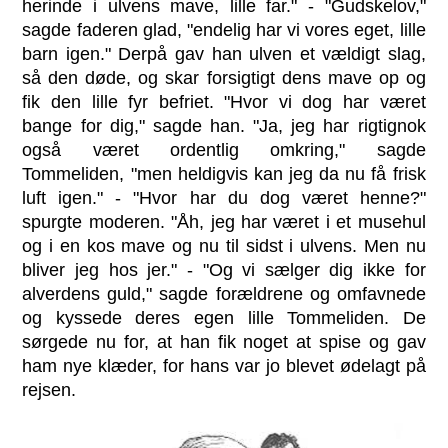
herinde i ulvens mave, lille far." - "Gudskelov,"
sagde faderen glad, "endelig har vi vores eget, lille
barn igen." Derpå gav han ulven et vældigt slag,
så den døde, og skar forsigtigt dens mave op og
fik den lille fyr befriet. "Hvor vi dog har været
bange for dig," sagde han. "Ja, jeg har rigtignok
også været ordentlig omkring," sagde
Tommeliden, "men heldigvis kan jeg da nu få frisk
luft igen." - "Hvor har du dog været henne?"
spurgte moderen. "Åh, jeg har været i et musehul
og i en kos mave og nu til sidst i ulvens. Men nu
bliver jeg hos jer." - "Og vi sælger dig ikke for
alverdens guld," sagde forældrene og omfavnede
og kyssede deres egen lille Tommeliden. De
sørgede nu for, at han fik noget at spise og gav
ham nye klæder, for hans var jo blevet ødelagt på
rejsen.