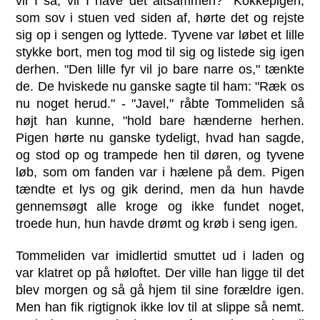
vil I så, vil I have det altsammen?" Kokkepigen,
som sov i stuen ved siden af, hørte det og rejste
sig op i sengen og lyttede. Tyvene var løbet et lille
stykke bort, men tog mod til sig og listede sig igen
derhen. "Den lille fyr vil jo bare narre os," tænkte
de. De hviskede nu ganske sagte til ham: "Ræk os
nu noget herud." - "Javel," råbte Tommeliden så
højt han kunne, "hold bare hænderne herhen.
Pigen hørte nu ganske tydeligt, hvad han sagde,
og stod op og trampede hen til døren, og tyvene
løb, som om fanden var i hælene på dem. Pigen
tændte et lys og gik derind, men da hun havde
gennemsøgt alle kroge og ikke fundet noget,
troede hun, hun havde drømt og krøb i seng igen.
Tommeliden var imidlertid smuttet ud i laden og
var klatret op på høloftet. Der ville han ligge til det
blev morgen og så gå hjem til sine forældre igen.
Men han fik rigtignok ikke lov til at slippe så nemt.