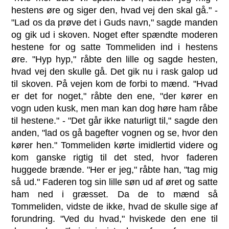
hestens øre og siger den, hvad vej den skal gå." -
"Lad os da prøve det i Guds navn," sagde manden
og gik ud i skoven. Noget efter spændte moderen
hestene for og satte Tommeliden ind i hestens
øre. "Hyp hyp," råbte den lille og sagde hesten,
hvad vej den skulle gå. Det gik nu i rask galop ud
til skoven. På vejen kom de forbi to mænd. "Hvad
er det for noget," råbte den ene, "der kører en
vogn uden kusk, men man kan dog høre ham råbe
til hestene." - "Det går ikke naturligt til," sagde den
anden, "lad os gå bagefter vognen og se, hvor den
kører hen." Tommeliden kørte imidlertid videre og
kom ganske rigtig til det sted, hvor faderen
huggede brænde. "Her er jeg," råbte han, "tag mig
så ud." Faderen tog sin lille søn ud af øret og satte
ham ned i græsset. Da de to mænd så
Tommeliden, vidste de ikke, hvad de skulle sige af
forundring. "Ved du hvad," hviskede den ene til