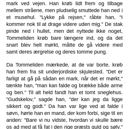
mark ved vejen. Han krøb lidt frem og tilbage
mellem stråene, men pludselig smuttede han ned i
et musehul. "Lykke på rejsen," råbte han, "I
kommer nok til at drage videre uden mig." De stak
pinde ned i hullet, men det nyttede ikke noget,
Tommeliden krøb bare længere ind, og da det
snart blev helt mørkt, måtte de gå videre med
samt deres ærgrelse og deres tomme pung.
Da Tommeliden mærkede, at de var borte, krøb
han frem fra sit underjordiske skjulested. "Det er
farligt at gå på sådan en mark, når det er mørkt,"
tænkte han, "man kan falde og brække både arme
og ben." Til alt held fandt han et tomt sneglehus.
"Gudskelov," sagde han, "der kan jeg da ligge
sikkert og godt." Da han var lige ved at falde i
søvn, hørte han en mand, der kom forbi, sige til en
anden: "Bare vi nu vidste, hvordan vi skulle bære
os ad med at få fat i den rige præsts guld og sølv."