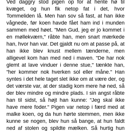
Ved daggry stod pigen op for at hente hø til
kvæget, og hun fik netop fat i det, hvor
Tommeliden lå. Men han sov så fast, at han ikke
vågnede, før koen havde fået ham ind i munden
sammen med høet. "Men Gud, jeg er jo kommet i
en møllekværn," råbte han, men snart mærkede
han, hvor han var. Det gjaldt nu om at passe på, at
han ikke blev knust mellem tænderne, men
alligevel kom han med ned i maven. "De har nok
glemt at lave vinduer i denne stue," tænkte han,
"her kommer nok hverken sol eller måne." Han
syntes i det hele taget slet ikke om at være der, og
det værste var, at der stadig kom mere hø ned, så
der blev mindre og mindre plads. I sin angst råbte
han til sidst, så højt han kunne: "Jeg skal ikke
have mere foder." Pigen var netop i færd med at
malke koen, og da hun hørte stemmen, men ikke
kunne se nogen, blev hun så bange, at hun faldt
ned af stolen og spildte mælken. Så hurtig hun