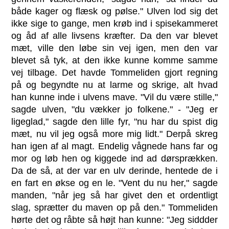
både kager og flæsk og pølse." Ulven lod sig det
ikke sige to gange, men krøb ind i spisekammeret
og åd af alle livsens kræfter. Da den var blevet
mæt, ville den løbe sin vej igen, men den var
blevet så tyk, at den ikke kunne komme samme
vej tilbage. Det havde Tommeliden gjort regning
på og begyndte nu at larme og skrige, alt hvad
han kunne inde i ulvens mave. "Vil du være stille,"
sagde ulven, "du vækker jo folkene." - "Jeg er
ligeglad," sagde den lille fyr, "nu har du spist dig
mæt, nu vil jeg også more mig lidt." Derpå skreg
han igen af al magt. Endelig vågnede hans far og
mor og løb hen og kiggede ind ad dørsprækken.
Da de så, at der var en ulv derinde, hentede de i
en fart en økse og en le. "Vent du nu her," sagde
manden, "når jeg så har givet den et ordentligt
slag, sprætter du maven op på den." Tommeliden
hørte det og råbte så højt han kunne: "Jeg siddder