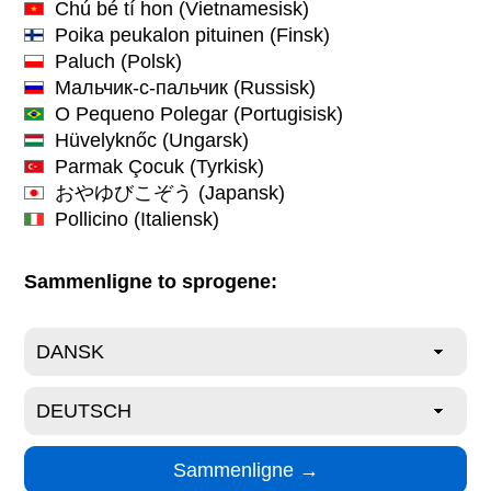
Chú bé tí hon
(Vietnamesisk)
Poika peukalon pituinen
(Finsk)
Paluch
(Polsk)
Мальчик-с-пальчик
(Russisk)
O Pequeno Polegar
(Portugisisk)
Hüvelyknőc
(Ungarsk)
Parmak Çocuk
(Tyrkisk)
おやゆびこぞう
(Japansk)
Pollicino
(Italiensk)
Sammenligne to sprogene: