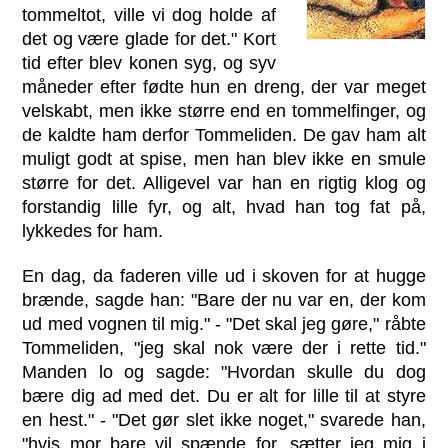
tommeltot, ville vi dog holde af
det og være glade for det." Kort
tid efter blev konen syg, og syv
måneder efter fødte hun en dreng, der var meget
velskabt, men ikke større end en tommelfinger, og
de kaldte ham derfor Tommeliden. De gav ham alt
muligt godt at spise, men han blev ikke en smule
større for det. Alligevel var han en rigtig klog og
forstandig lille fyr, og alt, hvad han tog fat på,
lykkedes for ham.
En dag, da faderen ville ud i skoven for at hugge
brænde, sagde han: "Bare der nu var en, der kom
ud med vognen til mig." - "Det skal jeg gøre," råbte
Tommeliden, "jeg skal nok være der i rette tid."
Manden lo og sagde: "Hvordan skulle du dog
bære dig ad med det. Du er alt for lille til at styre
en hest." - "Det gør slet ikke noget," svarede han,
"hvis mor bare vil spænde for, sætter jeg mig i