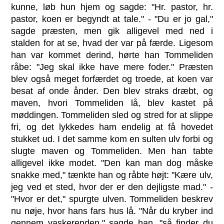
kunne, løb hun hjem og sagde: "Hr. pastor, hr.
pastor, koen er begyndt at tale." - "Du er jo gal,"
sagde præsten, men gik alligevel med ned i
stalden for at se, hvad der var på færde. Ligesom
han var kommet derind, hørte han Tommeliden
råbe: "Jeg skal ikke have mere foder." Præsten
blev også meget forfærdet og troede, at koen var
besat af onde ånder. Den blev straks dræbt, og
maven, hvori Tommeliden lå, blev kastet på
møddingen. Tommeliden sled og stred for at slippe
fri, og det lykkedes ham endelig at få hovedet
stukket ud. I det samme kom en sulten ulv forbi og
slugte maven og Tommeliden. Men han tabte
alligevel ikke modet. "Den kan man dog måske
snakke med," tænkte han og råbte højt: "Kære ulv,
jeg ved et sted, hvor der er den dejligste mad." -
"Hvor er det," spurgte ulven. Tommeliden beskrev
nu nøje, hvor hans fars hus lå. "Når du kryber ind
gennem vaskerenden," sagde han, "så finder du