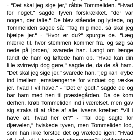
- "Det skal jeg sige jer," råbte Tommeliden. "Hvad
for noget," sagde tyven forskrækket, "der var
nogen, der talte." De blev stående og lyttede, og
Tommeliden sagde så: "Tag mig med, så skal jeg
hjælpe jer." - "Hvor er du?" spurgte de. "Læg
mærke til, hvor stemmen kommer fra, og søg så
nede på jorden," svarede han. Langt om længe
fandt de ham og løftede ham op. "Hvad kan din
lille svirrevip dog gøre," sagde de, da de så ham.
"Det skal jeg sige jer," svarede han, "jeg kan krybe
ind imellem jernstængerne for vinduet og række
jer, hvad I vil have." - "Det er godt," sagde de og
bar ham med hen til præstegården. Da de kom
derhen, krøb Tommeliden ind i værelset, men gav
sig straks til at råbe af alle livsens kræfter: "Vil I
have alt, hvad her er?" - "Tal dog sagte for
djævelen," hviskede tyven, men Tommeliden lod,
som han ikke forstod det og vrælede igen: "Hvad