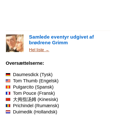
Samlede eventyr udgivet af
brødrene Grimm
Hel liste →
Oversættelserne:
Daumesdick
(Tysk)
Tom Thumb
(Engelsk)
Pulgarcito
(Spansk)
Tom Pouce
(Fransk)
大拇指汤姆
(Kinesisk)
Prichindel
(Rumænsk)
Duimedik
(Hollandsk)