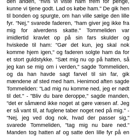
den anden, "hvis vi viste ham frem for penge,
kunne vi tjene godt. Lad os købe ham." De gik hen
til bonden og spurgte, om han ville sælge den lille
fyr. "Nej," svarede faderen, "ham giver jeg ikke fra
mig for alverdens skatte." Tommeliden var
imidlertid kravlet op på sin fars skulder og
hviskede til ham: "Gør det kun, jeg skal nok
komme hjem igen," og faderen solgte ham da for
et stort guldstykke. "Sæt mig nu op på hatten, så
jeg kan se mig om i verden," sagde Tommeliden,
og da han havde sagt farvel til sin far, gik
mændene af sted med ham. Henimod aften sagde
Tommeliden: "Lad mig nu komme ned, jeg er nødt
til det." - "Bliv du bare deroppe," sagde manden,
"det er såmænd ikke noget at gøre væsen af. Jeg
er så vant til, at fuglene taber noget ned på mig." -
"Nej, jeg ved dog nok, hvad der passer sig,"
svarede Tommeliden, "tag mig nu bare ned."
Manden tog hatten af og satte den lille fyr på en