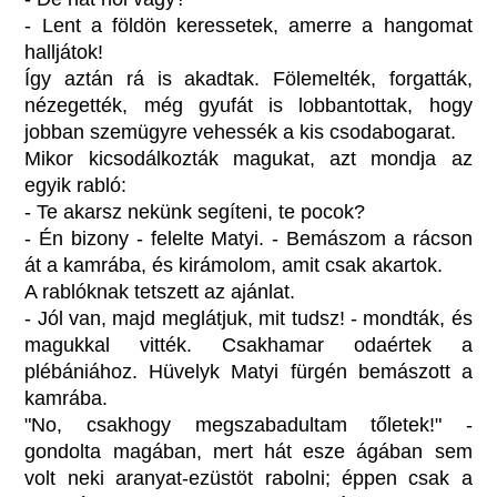
- Lent a földön keressetek, amerre a hangomat
halljátok!
Így aztán rá is akadtak. Fölemelték, forgatták,
nézegették, még gyufát is lobbantottak, hogy
jobban szemügyre vehessék a kis csodabogarat.
Mikor kicsodálkozták magukat, azt mondja az
egyik rabló:
- Te akarsz nekünk segíteni, te pocok?
- Én bizony - felelte Matyi. - Bemászom a rácson
át a kamrába, és kirámolom, amit csak akartok.
A rablóknak tetszett az ajánlat.
- Jól van, majd meglátjuk, mit tudsz! - mondták, és
magukkal vitték. Csakhamar odaértek a
plébániához. Hüvelyk Matyi fürgén bemászott a
kamrába.
"No, csakhogy megszabadultam tőletek!" -
gondolta magában, mert hát esze ágában sem
volt neki aranyat-ezüstöt rabolni; éppen csak a