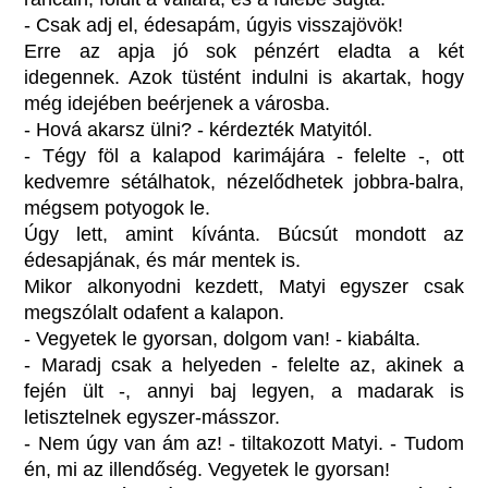
- Csak adj el, édesapám, úgyis visszajövök!
Erre az apja jó sok pénzért eladta a két
idegennek. Azok tüstént indulni is akartak, hogy
még idejében beérjenek a városba.
- Hová akarsz ülni? - kérdezték Matyitól.
- Tégy föl a kalapod karimájára - felelte -, ott
kedvemre sétálhatok, nézelődhetek jobbra-balra,
mégsem potyogok le.
Úgy lett, amint kívánta. Búcsút mondott az
édesapjának, és már mentek is.
Mikor alkonyodni kezdett, Matyi egyszer csak
megszólalt odafent a kalapon.
- Vegyetek le gyorsan, dolgom van! - kiabálta.
- Maradj csak a helyeden - felelte az, akinek a
fején ült -, annyi baj legyen, a madarak is
letisztelnek egyszer-másszor.
- Nem úgy van ám az! - tiltakozott Matyi. - Tudom
én, mi az illendőség. Vegyetek le gyorsan!