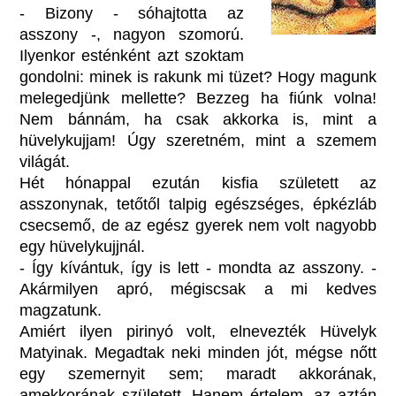
- Bizony - sóhajtotta az
asszony -, nagyon szomorú.
Ilyenkor esténként azt szoktam
gondolni: minek is rakunk mi tüzet? Hogy magunk
melegedjünk mellette? Bezzeg ha fiúnk volna!
Nem bánnám, ha csak akkorka is, mint a
hüvelykujjam! Úgy szeretném, mint a szemem
világát.
Hét hónappal ezután kisfia született az
asszonynak, tetőtől talpig egészséges, épkézláb
csecsemő, de az egész gyerek nem volt nagyobb
egy hüvelykujjnál.
- Így kívántuk, így is lett - mondta az asszony. -
Akármilyen apró, mégiscsak a mi kedves
magzatunk.
Amiért ilyen pirinyó volt, elnevezték Hüvelyk
Matyinak. Megadtak neki minden jót, mégse nőtt
egy szemernyit sem; maradt akkorának,
amekkorának született. Hanem értelem, az aztán