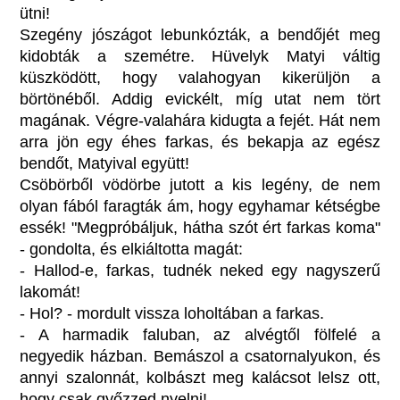
ütni!
Szegény jószágot lebunkózták, a bendőjét meg
kidobták a szemétre. Hüvelyk Matyi váltig
küszködött, hogy valahogyan kikerüljön a
börtönéből. Addig evickélt, míg utat nem tört
magának. Végre-valahára kidugta a fejét. Hát nem
arra jön egy éhes farkas, és bekapja az egész
bendőt, Matyival együtt!
Csöbörből vödörbe jutott a kis legény, de nem
olyan fából faragták ám, hogy egyhamar kétségbe
essék! "Megpróbáljuk, hátha szót ért farkas koma"
- gondolta, és elkiáltotta magát:
- Hallod-e, farkas, tudnék neked egy nagyszerű
lakomát!
- Hol? - mordult vissza loholtában a farkas.
- A harmadik faluban, az alvégtől fölfelé a
negyedik házban. Bemászol a csatornalyukon, és
annyi szalonnát, kolbászt meg kalácsot lelsz ott,
hogy csak győzzed nyelni!