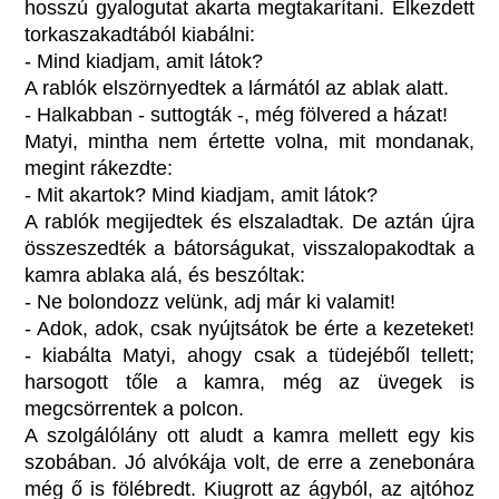
hosszú gyalogutat akarta megtakarítani. Elkezdett
torkaszakadtából kiabálni:
- Mind kiadjam, amit látok?
A rablók elszörnyedtek a lármától az ablak alatt.
- Halkabban - suttogták -, még fölvered a házat!
Matyi, mintha nem értette volna, mit mondanak,
megint rákezdte:
- Mit akartok? Mind kiadjam, amit látok?
A rablók megijedtek és elszaladtak. De aztán újra
összeszedték a bátorságukat, visszalopakodtak a
kamra ablaka alá, és beszóltak:
- Ne bolondozz velünk, adj már ki valamit!
- Adok, adok, csak nyújtsátok be érte a kezeteket!
- kiabálta Matyi, ahogy csak a tüdejéből tellett;
harsogott tőle a kamra, még az üvegek is
megcsörrentek a polcon.
A szolgálólány ott aludt a kamra mellett egy kis
szobában. Jó alvókája volt, de erre a zenebonára
még ő is fölébredt. Kiugrott az ágyból, az ajtóhoz