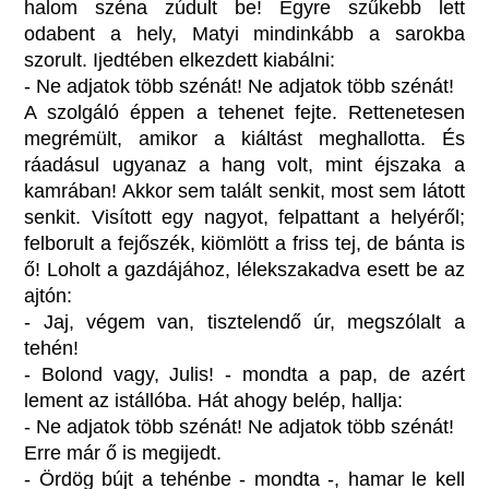
halom széna zúdult be! Egyre szűkebb lett
odabent a hely, Matyi mindinkább a sarokba
szorult. Ijedtében elkezdett kiabálni:
- Ne adjatok több szénát! Ne adjatok több szénát!
A szolgáló éppen a tehenet fejte. Rettenetesen
megrémült, amikor a kiáltást meghallotta. És
ráadásul ugyanaz a hang volt, mint éjszaka a
kamrában! Akkor sem talált senkit, most sem látott
senkit. Visított egy nagyot, felpattant a helyéről;
felborult a fejőszék, kiömlött a friss tej, de bánta is
ő! Loholt a gazdájához, lélekszakadva esett be az
ajtón:
- Jaj, végem van, tisztelendő úr, megszólalt a
tehén!
- Bolond vagy, Julis! - mondta a pap, de azért
lement az istállóba. Hát ahogy belép, hallja:
- Ne adjatok több szénát! Ne adjatok több szénát!
Erre már ő is megijedt.
- Ördög bújt a tehénbe - mondta -, hamar le kell