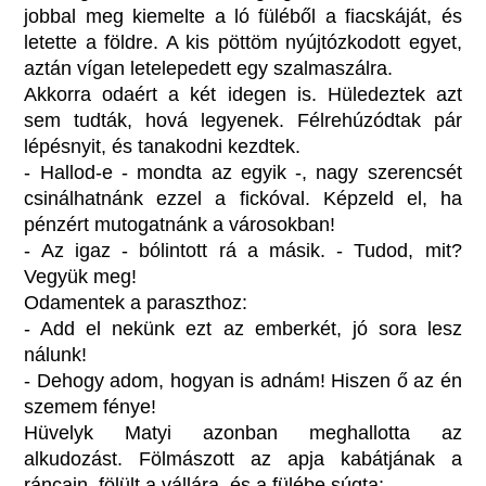
jobbal meg kiemelte a ló füléből a fiacskáját, és
letette a földre. A kis pöttöm nyújtózkodott egyet,
aztán vígan letelepedett egy szalmaszálra.
Akkorra odaért a két idegen is. Hüledeztek azt
sem tudták, hová legyenek. Félrehúzódtak pár
lépésnyit, és tanakodni kezdtek.
- Hallod-e - mondta az egyik -, nagy szerencsét
csinálhatnánk ezzel a fickóval. Képzeld el, ha
pénzért mutogatnánk a városokban!
- Az igaz - bólintott rá a másik. - Tudod, mit?
Vegyük meg!
Odamentek a paraszthoz:
- Add el nekünk ezt az emberkét, jó sora lesz
nálunk!
- Dehogy adom, hogyan is adnám! Hiszen ő az én
szemem fénye!
Hüvelyk Matyi azonban meghallotta az
alkudozást. Fölmászott az apja kabátjának a
ráncain, fölült a vállára, és a fülébe súgta: