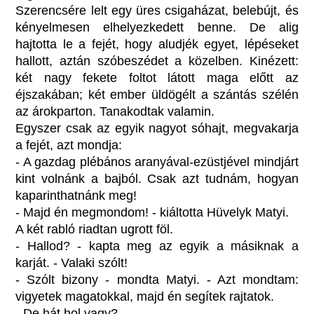
Szerencsére lelt egy üres csigaházat, belebújt, és
kényelmesen elhelyezkedett benne. De alig
hajtotta le a fejét, hogy aludjék egyet, lépéseket
hallott, aztán szóbeszédet a közelben. Kinézett:
két nagy fekete foltot látott maga előtt az
éjszakában; két ember üldögélt a szántás szélén
az árokparton. Tanakodtak valamin.
Egyszer csak az egyik nagyot sóhajt, megvakarja
a fejét, azt mondja:
- A gazdag plébános aranyával-ezüstjével mindjárt
kint volnánk a bajból. Csak azt tudnám, hogyan
kaparinthatnánk meg!
- Majd én megmondom! - kiáltotta Hüvelyk Matyi.
A két rabló riadtan ugrott föl.
- Hallod? - kapta meg az egyik a másiknak a
karját. - Valaki szólt!
- Szólt bizony - mondta Matyi. - Azt mondtam:
vigyetek magatokkal, majd én segítek rajtatok.
- De hát hol vagy?