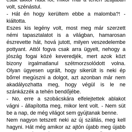
volt, szénástul.
- Hát én hogy kerültem ebbe a malomba?! -
kiáltotta.
Eszes kis legény volt, most meg már szerzett
némi tapasztalatot is a világban, hamarosan
észrevette hát, hová jutott, milyen veszedelembe
pottyant. Attól fogva csak arra ügyelt, nehogy a
jószág fogai közé keveredjék, mert azok közt
bizony irgalmatlanul szétmorzsolódott volna.
Olyan ügyesen ugrált, hogy sikerült is neki ép
bőrrel megúszni a dolgot, azt azonban már nem
akadályozhatta meg, hogy végül is le ne
szánkázzék a tehén bendőjébe.
- No, erre a szobácskára elfelejtettek ablakot
vágni - állapította meg, mikor lent volt. - Nem süt
be a nap, de még világot sem gyújtanak benne.
Nem nagyon tetszett neki az új szállás, meg kell
hagyni. Hát még amikor az ajtón újabb meg újabb