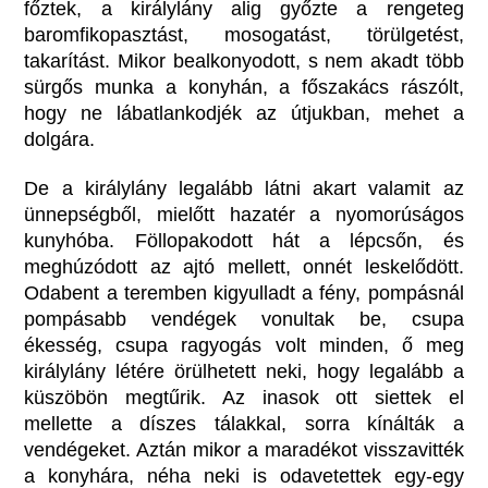
főztek, a királylány alig győzte a rengeteg
baromfikopasztást, mosogatást, törülgetést,
takarítást. Mikor bealkonyodott, s nem akadt több
sürgős munka a konyhán, a főszakács rászólt,
hogy ne lábatlankodjék az útjukban, mehet a
dolgára.
De a királylány legalább látni akart valamit az
ünnepségből, mielőtt hazatér a nyomorúságos
kunyhóba. Föllopakodott hát a lépcsőn, és
meghúzódott az ajtó mellett, onnét leskelődött.
Odabent a teremben kigyulladt a fény, pompásnál
pompásabb vendégek vonultak be, csupa
ékesség, csupa ragyogás volt minden, ő meg
királylány létére örülhetett neki, hogy legalább a
küszöbön megtűrik. Az inasok ott siettek el
mellette a díszes tálakkal, sorra kínálták a
vendégeket. Aztán mikor a maradékot visszavitték
a konyhára, néha neki is odavetettek egy-egy