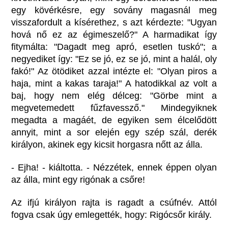
egy kövérkésre, egy sovány magasnál meg
visszafordult a kísérethez, s azt kérdezte: "Ugyan
hová nő ez az égimeszelő?" A harmadikat így
fitymálta: "Dagadt meg apró, esetlen tuskó"; a
negyediket így: "Ez se jó, ez se jó, mint a halál, oly
fakó!" Az ötödiket azzal intézte el: "Olyan piros a
haja, mint a kakas taraja!" A hatodikkal az volt a
baj, hogy nem elég délceg: "Görbe mint a
megvetemedett fűzfavessző." Mindegyiknek
megadta a magáét, de egyiken sem élcelődött
annyit, mint a sor elején egy szép szál, derék
királyon, akinek egy kicsit horgasra nőtt az álla.
- Ejha! - kiáltotta. - Nézzétek, ennek éppen olyan
az álla, mint egy rigónak a csőre!
Az ifjú királyon rajta is ragadt a csúfnév. Attól
fogva csak úgy emlegették, hogy: Rigócsőr király.