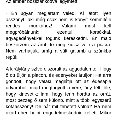
Az ember bosszankodva legyintett:
- Én ugyan megjártam veled! Ki látott ilyen
asszonyt, aki még csak nem is konyít semmiféle
rendes munkához! Valami mást kell
megpróbálnunk: ezentúl korsókkal,
agyagedényekkel fogunk kereskedni. Én majd
beszerzem az árut, te meg kiülsz vele a piacra.
Nem várhatjuk, amíg a sült galamb a szánkba
repül!
A királylány szíve elszorult az aggodalomtól. Hogy
ő ott üljön a piacon, és edényeket áruljon! Ha arra
gondolt, hogy valaki meglátja ott az édesapja
udvarából, majd megfagyott a vére, úgy félt tőle,
hogy kinevetik: lám, hogy fenn hordta az orrát,
most bezzeg ő sem különb, mint a többi egyszerű
kofaasszony! De hát mit tehetett volna? Ha nem
akart éhen halni, engedelmeskednie kellett. Mikor