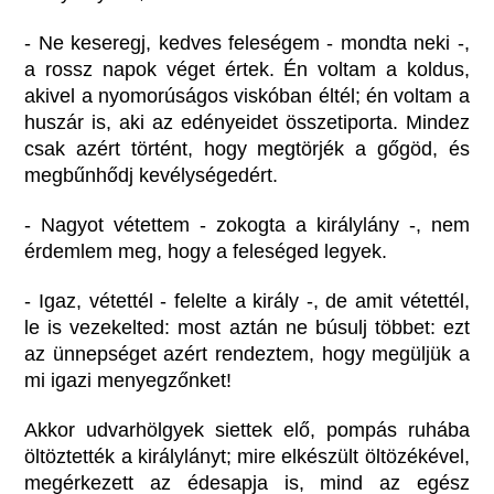
- Ne keseregj, kedves feleségem - mondta neki -,
a rossz napok véget értek. Én voltam a koldus,
akivel a nyomorúságos viskóban éltél; én voltam a
huszár is, aki az edényeidet összetiporta. Mindez
csak azért történt, hogy megtörjék a gőgöd, és
megbűnhődj kevélységedért.
- Nagyot vétettem - zokogta a királylány -, nem
érdemlem meg, hogy a feleséged legyek.
- Igaz, vétettél - felelte a király -, de amit vétettél,
le is vezekelted: most aztán ne búsulj többet: ezt
az ünnepséget azért rendeztem, hogy megüljük a
mi igazi menyegzőnket!
Akkor udvarhölgyek siettek elő, pompás ruhába
öltöztették a királylányt; mire elkészült öltözékével,
megérkezett az édesapja is, mind az egész