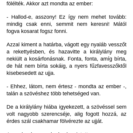
fölélték. Akkor azt mondta az ember:
- Hallod-e, asszony! Ez így nem mehet tovább:
mindig csak enni, semmit nem keresni! Mától
fogva kosarat fogsz fonni.
Azzal kiment a határba, vágott egy nyaláb vesszőt
a rekettyésben, és hazavitte a királylány meg
nekiült a kosárfonásnak. Fonta, fonta, amíg bírta,
de hát nem bírta sokáig, a nyers fűzfavesszőktől
kisebesedett az ujja.
- Ehhez, látom, nem értesz - mondta az ember -,
talán a szövéshez több tehetséged van.
De a királylány hiába igyekezett, a szövéssel sem
volt nagyobb szerencséje, alig fogott hozzá, az
érdes szál csakhamar fölvérezte az ujját.