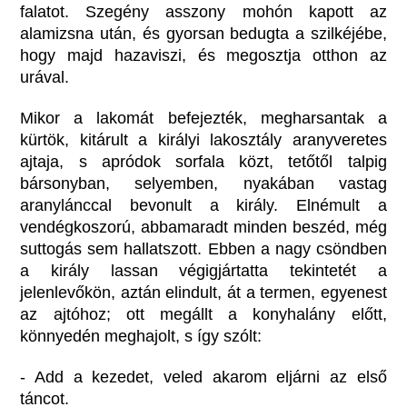
falatot. Szegény asszony mohón kapott az
alamizsna után, és gyorsan bedugta a szilkéjébe,
hogy majd hazaviszi, és megosztja otthon az
urával.
Mikor a lakomát befejezték, megharsantak a
kürtök, kitárult a királyi lakosztály aranyveretes
ajtaja, s apródok sorfala közt, tetőtől talpig
bársonyban, selyemben, nyakában vastag
aranylánccal bevonult a király. Elnémult a
vendégkoszorú, abbamaradt minden beszéd, még
suttogás sem hallatszott. Ebben a nagy csöndben
a király lassan végigjártatta tekintetét a
jelenlevőkön, aztán elindult, át a termen, egyenest
az ajtóhoz; ott megállt a konyhalány előtt,
könnyedén meghajolt, s így szólt:
- Add a kezedet, veled akarom eljárni az első
táncot.