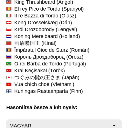
King Thrushbeard
(Angol)
El rey Pico de Tordo
(Spanyol)
Il re Bazza di Tordo
(Olasz)
Kong Drosselskæg
(Dán)
Król Drozdobrody
(Lengyel)
Koning Merelbaard
(Holland)
画眉嘴国王
(Kínai)
Împăratul Cioc de Sturz
(Román)
Король Дроздобород
(Orosz)
O rei Barba de Tordo
(Portugál)
Kral Keçisakal
(Török)
つぐみの髭の王さま
(Japán)
Vua chích choè
(Vietnami)
Kuningas Rastaanparta
(Finn)
Hasonlítsa össze a két nyelv: