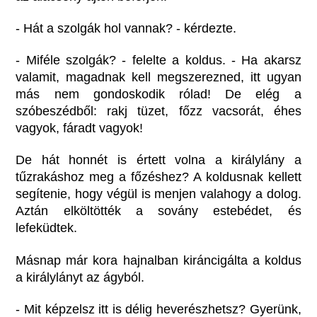
- Hát a szolgák hol vannak? - kérdezte.
- Miféle szolgák? - felelte a koldus. - Ha akarsz
valamit, magadnak kell megszerezned, itt ugyan
más nem gondoskodik rólad! De elég a
szóbeszédből: rakj tüzet, főzz vacsorát, éhes
vagyok, fáradt vagyok!
De hát honnét is értett volna a királylány a
tűzrakáshoz meg a főzéshez? A koldusnak kellett
segítenie, hogy végül is menjen valahogy a dolog.
Aztán elköltötték a sovány estebédet, és
lefeküdtek.
Másnap már kora hajnalban kiráncigálta a koldus
a királylányt az ágyból.
- Mit képzelsz itt is délig heverészhetsz? Gyerünk,