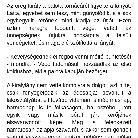
Az öreg király a palota tornácáról figyelte a lányát.
Látta, egyebet sem tesz, mint gúnyolódik, s a sok
egybegyűlt kérőnek mind kiadja az útját. Ezen
aztán haragra lobbant, véget vetett az
ünnepségnek, útjukra bocsátotta a felsült
vendégeket, és maga elé szólítottá a lányát.
- Kevélységednek el fogod venni méltó büntetését
- mondta. - Vedd tudomásul: hozzáadlak az első
koldushoz, aki a palota kapuján bezörget!
A királylány nem vette komolyra a dolgot, azt hitte,
csak fenyegetődzik az édesapja; bevonult a
lakosztályába, élt tovább vidáman, s még másnap,
harmadnap is fel-felkacagott, ha eszébe jutott
egyik vagy másik pórul járt kérőjének
elsavanyodott képe. Meg is feledkezett
hamarosan az apja szavairól, s akkor sem gondolt
semmi veszedelemre, amikor néhány nap múlva