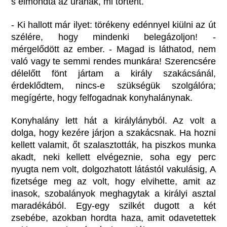
s elmondta az urának, mi történt.
- Ki hallott már ilyet: törékeny edénnyel kiülni az út
szélére, hogy mindenki belegázoljon! -
mérgelődött az ember. - Magad is láthatod, nem
való vagy te semmi rendes munkára! Szerencsére
délelőtt fönt jártam a király szakácsánál,
érdeklődtem, nincs-e szükségük szolgálóra;
megígérte, hogy felfogadnak konyhalánynak.
Konyhalány lett hát a királylányból. Az volt a
dolga, hogy kezére járjon a szakácsnak. Ha hozni
kellett valamit, őt szalasztották, ha piszkos munka
akadt, neki kellett elvégeznie, soha egy perc
nyugta nem volt, dolgozhatott látástól vakulásig, A
fizetsége meg az volt, hogy elvihette, amit az
inasok, szobalányok meghagytak a királyi asztal
maradékából. Egy-egy szilkét dugott a két
zsebébe, azokban hordta haza, amit odavetettek