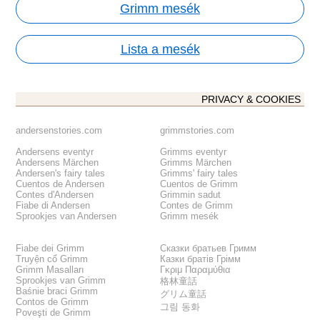
Grimm mesék
Lista a mesék
PRIVACY & COOKIES
andersenstories.com
grimmstories.com
Andersens eventyr
Grimms eventyr
Andersens Märchen
Grimms Märchen
Andersen's fairy tales
Grimms' fairy tales
Cuentos de Andersen
Cuentos de Grimm
Contes d'Andersen
Grimmin sadut
Fiabe di Andersen
Contes de Grimm
Sprookjes van Andersen
Grimm mesék
Fiabe dei Grimm
Сказки братьев Гримм
Truyện cổ Grimm
Казки братів Грімм
Grimm Masalları
Γκριμ Παραμύθια
Sprookjes van Grimm
格林童話
Baśnie braci Grimm
グリム童話
Contos de Grimm
그림 동화
Poveşti de Grimm