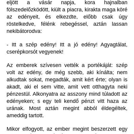
eljött a vásár napja, kora hajnalban
fölszedelőzködött, kiült a piacra, kirakta maga köré
az edényeit, és elkezdte, előbb csak úgy
röstelkedve, félénk rebegéssel, aztán lassan
nekibátorodva:
- Itt a szép edény! Itt a jó edény! Agyagtálat,
cserépkorsót vegyenek!
Az emberek szívesen vették a portékáját: szép
volt az edény, de még szebb, aki kínálta; nem
alkudtak sokat, megadták, amit kért érte; olyan is
akadt, aki el sem vitte, amit vett otthagyta neki
pénzestül. Alkonyatra az asszony mind túladott az
edényeken; s egy teli kendő pénzt vitt haza az
urának. Most aztán megint abból éldegéltek,
ameddig tartott.
Mikor elfogyott, az ember megint beszerzett egy