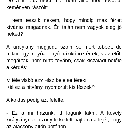
De a koldus most már nem állta meg tovább,
keményen rászólt:
- Nem tetszik nekem, hogy mindig más férjet
kívánsz magadnak. Én talán nem vagyok elég jó
neked?
A királylány megijedt, szólni se mert többet, de
mikor egy irinyó-pirinyó házikóhoz értek, s az előtt
megálltak, nem bírta tovább, csak kiszaladt belőle
a kérdés:
Miféle viskó ez? Hisz bele se férek!
Kié ez a hitvány, nyomorult kis fészek?
A koldus pedig azt felelte:
- Ez a mi házunk, itt fogunk lakni. A kevély
királylánynak bizony le kellett hajtania a fejét, hogy
az alacsony ajtón beférjen.