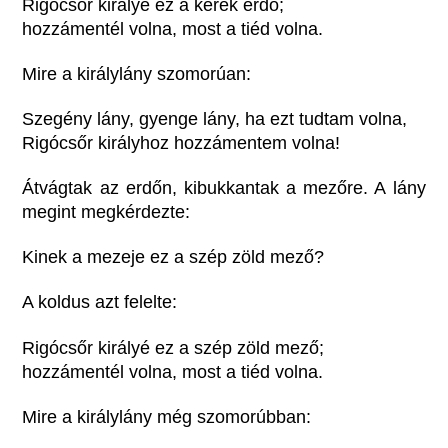
Rigócsőr királyé ez a kerek erdő;
hozzámentél volna, most a tiéd volna.
Mire a királylány szomorúan:
Szegény lány, gyenge lány, ha ezt tudtam volna,
Rigócsőr királyhoz hozzámentem volna!
Átvágtak az erdőn, kibukkantak a mezőre. A lány
megint megkérdezte:
Kinek a mezeje ez a szép zöld mező?
A koldus azt felelte:
Rigócsőr királyé ez a szép zöld mező;
hozzámentél volna, most a tiéd volna.
Mire a királylány még szomorúbban: