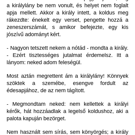
a királylány be nem vonult, és helyet nem foglalt
apja mellett. Akkor a király intett, a koldus meg
rákezdte: énekelt egy verset, pengette hozzá a
zeneszerszámát, s amikor befejezte, egy kis
jószívű adományt kért.
- Nagyon tetszett nekem a nótád - mondta a király.
- Ezért tisztességes jutalmat érdemelsz. Itt a
lányom: neked adom feleségül.
Most aztán megrettent ám a királylány! Könnyek
szöktek a szemébe, esengve fordult az
édesapjához, de az nem tágított.
- Megmondtam neked: nem kellettek a királyi
kérők, hát hozzáadlak a legelső koldushoz, aki a
palota kapuján bezörget.
Nem használt sem sírás, sem könyörgés; a király