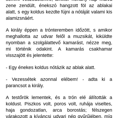
zene zendült, énekszó hangzott föl az ablakai
alatt, s egy koldus kezdte fújni a nótáját valami kis
alamizsnáért.
A király éppen a trónteremben időzött, s amikor
meghallotta az udvar felől a muzsikát, kiküldte
nyomban a szolgálattevő kamarást, nézze meg,
mi történik odakint. A kamarás csakhamar
visszajött és jelentette:
- Egy énekes koldus nótázik az ablak alatt.
- Vezessétek azonnal elébem! - adta ki a
parancsot a király.
A testőrök lementek, és a trón elé állították a
koldust. Piszkos volt, poros volt, ruhája viseltes,
haja gondozatlan, arca borostás; félszegen
várakozott a kíváncsi udvari nép gyűrűjében, míg