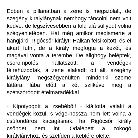
Ebben a pillanatban a zene is megszólalt, de
szegény királylánynak nemhogy táncolni nem volt
kedve, de legszívesebben a föld alá süllyedt volna
szégyenletében. Hát még amikor megismerte a
hangjáról Rigócsőr királyt! Halkan felsikoltott, és el
akart futni, de a király megfogta a kezét, és
magával vonta a terembe. De alighogy beléptek,
csörömpölés hallatszott, a vendégek
félrehúzódtak, a zene elakadt: ott állt szegény
királylány megszégyenülten mindenki szeme
láttára, lába előtt a két szilkével meg a
szétszóródott ételmaradékkal.
- Kipotyogott a zsebéből! - kiáltotta valaki a
vendégek közül, s vége-hossza nem lett volna a
csúfondáros kacagásnak, ha Rigócsőr király
csöndet nem int. Odalépett a zokogó
királylányhoz, és szelíden a keblére ölelte.