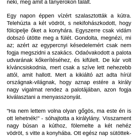
neki, meg amit a tányérokon talált.
Egy napon éppen vízért szalasztották a kútra.
Telehúzta a két vödröt, s nekifohászkodott, hogy
fölcipelje őket a konyhára. Egyszerre csak vidám
dobszó ütötte meg a fülét. Gondolta, megnézi, mi
az; azért az egypercnyi késedelemért csak nem
fogja megszidni a szakács. Odaóvakodott a palota
udvarának kőkerítéséhez, és kifülelt. De kár volt
kíváncsiskodnia, mert csak a szíve lett nehezebb
attól, amit hallott. Mert a kikiáltó azt adta hírül
országnak-világnak, hogy aznap estére a király
nagy vigalmat rendez a palotájában, azon fogja
kiválasztani a menyasszonyát.
"Ha nem lettem volna olyan gőgös, ma este én is
ott lehetnék!" - sóhajtotta a királylány. Visszament
nagy búsan a kúthoz, fölemelte a két nehéz
vödröt, s vitte a konyhába. Ott egész nap sütöttek-