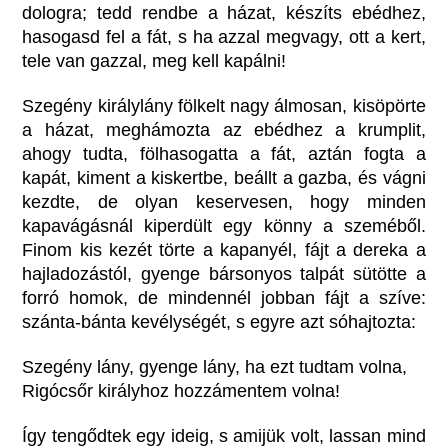
dologra; tedd rendbe a házat, készíts ebédhez,
hasogasd fel a fát, s ha azzal megvagy, ott a kert,
tele van gazzal, meg kell kapálni!
Szegény királylány fölkelt nagy álmosan, kisöpörte
a házat, meghámozta az ebédhez a krumplit,
ahogy tudta, fölhasogatta a fát, aztán fogta a
kapát, kiment a kiskertbe, beállt a gazba, és vágni
kezdte, de olyan keservesen, hogy minden
kapavágásnál kiperdült egy könny a szeméből.
Finom kis kezét törte a kapanyél, fájt a dereka a
hajladozástól, gyenge bársonyos talpát sütötte a
forró homok, de mindennél jobban fájt a szíve:
szánta-bánta kevélységét, s egyre azt sóhajtozta:
Szegény lány, gyenge lány, ha ezt tudtam volna,
Rigócsőr királyhoz hozzámentem volna!
Így tengődtek egy ideig, s amijük volt, lassan mind