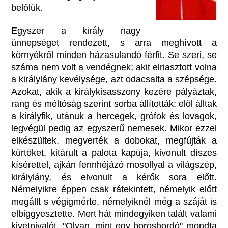
belőlük.
Egyszer a király nagy
ünnepséget rendezett, s arra meghívott a
környékről minden házasulandó férfit. Se szeri, se
száma nem volt a vendégnek; akit elriasztott volna
a királylány kevélysége, azt odacsalta a szépsége.
Azokat, akik a királykisasszony kezére pályáztak,
rang és méltóság szerint sorba állították: elöl álltak
a királyfik, utánuk a hercegek, grófok és lovagok,
legvégül pedig az egyszerű nemesek. Mikor ezzel
elkészültek, megverték a dobokat, megfújták a
kürtöket, kitárult a palota kapuja, kivonult díszes
kísérettel, ajkán fennhéjázó mosollyal a világszép,
királylány, és elvonult a kérők sora előtt.
Némelyikre éppen csak rátekintett, némelyik előtt
megállt s végigmérte, némelyiknél még a száját is
elbiggyesztette. Mert hát mindegyiken talált valami
kivetnivalót. "Olyan, mint egy boroshordó" mondta