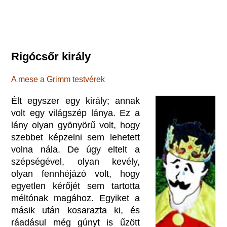
Rigócsőr király
A mese a Grimm testvérek
Élt egyszer egy király; annak
volt egy világszép lánya. Ez a
lány olyan gyönyörű volt, hogy
szebbet képzelni sem lehetett
volna nála. De úgy eltelt a
szépségével, olyan kevély,
olyan fennhéjázó volt, hogy
egyetlen kérőjét sem tartotta
méltónak magához. Egyiket a
másik után kosarazta ki, és
ráadásul még gúnyt is űzött