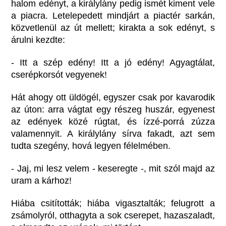
halom edényt, a királylány pedig ismét kiment vele
a piacra. Letelepedett mindjárt a piactér sarkán,
közvetlenül az út mellett; kirakta a sok edényt, s
árulni kezdte:
- Itt a szép edény! Itt a jó edény! Agyagtálat,
cserépkorsót vegyenek!
Hát ahogy ott üldögél, egyszer csak por kavarodik
az úton: arra vágtat egy részeg huszár, egyenest
az edények közé rúgtat, és ízzé-porrá zúzza
valamennyit. A királylány sírva fakadt, azt sem
tudta szegény, hová legyen félelmében.
- Jaj, mi lesz velem - keseregte -, mit szól majd az
uram a kárhoz!
Hiába csitították; hiába vigasztalták; felugrott a
zsámolyról, otthagyta a sok cserepet, hazaszaladt,