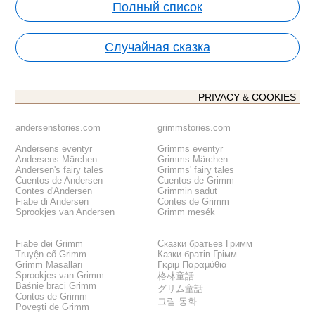
Полный список
Случайная сказка
PRIVACY & COOKIES
andersenstories.com
grimmstories.com
Andersens eventyr
Grimms eventyr
Andersens Märchen
Grimms Märchen
Andersen's fairy tales
Grimms' fairy tales
Cuentos de Andersen
Cuentos de Grimm
Contes d'Andersen
Grimmin sadut
Fiabe di Andersen
Contes de Grimm
Sprookjes van Andersen
Grimm mesék
Fiabe dei Grimm
Сказки братьев Гримм
Truyện cổ Grimm
Казки братів Грімм
Grimm Masalları
Γκριμ Παραμύθια
Sprookjes van Grimm
格林童話
Baśnie braci Grimm
グリム童話
Contos de Grimm
그림 동화
Poveşti de Grimm