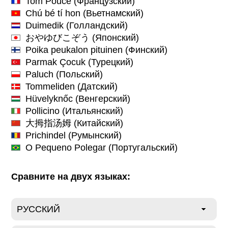
Tom Pouce
(Французский)
Chú bé tí hon
(Вьетнамский)
Duimedik
(Голландский)
おやゆびこぞう
(Японский)
Poika peukalon pituinen
(Финский)
Parmak Çocuk
(Турецкий)
Paluch
(Польский)
Tommeliden
(Датский)
Hüvelyknőc
(Венгерский)
Pollicino
(Итальянский)
大拇指汤姆
(Китайский)
Prichindel
(Румынский)
O Pequeno Polegar
(Португальский)
Сравните на двух языках: