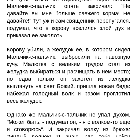
Мальчик-с-пальчик опять закричал: "Не
давайте вы мне больше свежего корма! Не
давайте!" Тут уж и сам священник перепугался,
подумал, что в корову вселился злой дух и
приказал ее заколоть.
Корову убили, а желудок ее, в котором сидел
Мальчик-с-пальчик, выбросили на навозную
кучу. Малютка с великим трудом стал из
желудка выбираться и расчищать в нем место;
но едва только он захотел из желудка
выглянуть на свет Божий, пришла новая беда:
набежал голодный волк и разом проглотил
весь желудок.
Однако же Мальчик-с-пальчик не упал духом.
"Может быть, - подумал он, - я с волком-то еще
и сговорюсь". И закричал волку из брюха:
"Милый волчок! Я знаю, где тебе найти