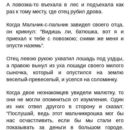
А повозка-то въехала в лес и подъехала как
раз к тому месту, где отец рубил дрова.
Когда Мальчик-с-пальчик завидел своего отца,
он крикнул: "Видишь ли, батюшка, вот я и
приехал к тебе с повозкою; сними же меня и
опусти наземь".
Отец левою рукою ухватил лошадь под уздцы,
а правою вынул из уха лошади своего милого
сыночка, который и опустился на землю
веселый-превеселый, и уселся на соломинку.
Когда двое незнакомцев увидели малютку, то
они не могли опомниться от изумления. Один
из них отвел другого в сторону и сказал:
"Послушай, ведь этот мальчиккрошка мог бы
нас осчастливить, если бы мы стали его
показывать за деньги в большом городе.