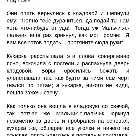
Они опять вернулись к кладовой и шепнули
ему: "Полно тебе дурачиться, да подай ты нам
хоть что-нибудь оттуда!" Тогда уж Мальчик-с-
пальчик еще раз крикнул, как мог громче: "Я
вам все готов подать, - протяните сюда руки".
Кухарка расслышала эти слова совершенно
ясно, вскочила с постели и распахнула дверь
кладовой. Воры бросились бежать и
улепетывали так, как будто за ними сам черт
гнался по пятам; а кухарка, никого не видя,
пошла зажечь свечу.
Как только она вошла в кладовую со свечой,
так тотчас же Мальчик-с-пальчик юркнул
незаметно за дверь и пробрался на сеновал;
кухарка же, обшарив все уголки и ничего не
отыскав, опять улеглась в постель и подумала,