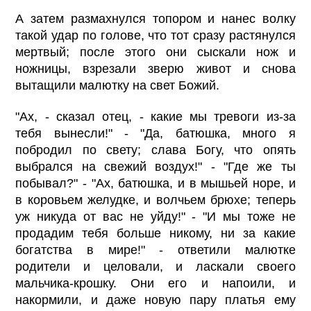
А затем размахнулся топором и нанес волку
такой удар по голове, что тот сразу растянулся
мертвый; после этого они сыскали нож и
ножницы, взрезали зверю живот и снова
вытащили малютку на свет Божий.
"Ах, - сказал отец, - какие мы тревоги из-за
тебя вынесли!" - "Да, батюшка, много я
побродил по свету; слава Богу, что опять
выбрался на свежий воздух!" - "Где же ты
побывал?" - "Ах, батюшка, и в мышьей норе, и
в коровьем желудке, и волчьем брюхе; теперь
уж никуда от вас не уйду!" - "И мы тоже не
продадим тебя больше никому, ни за какие
богатства в мире!" - ответили малютке
родители и целовали, и ласкали своего
мальчика-крошку. Они его и напоили, и
накормили, и даже новую пару платья ему