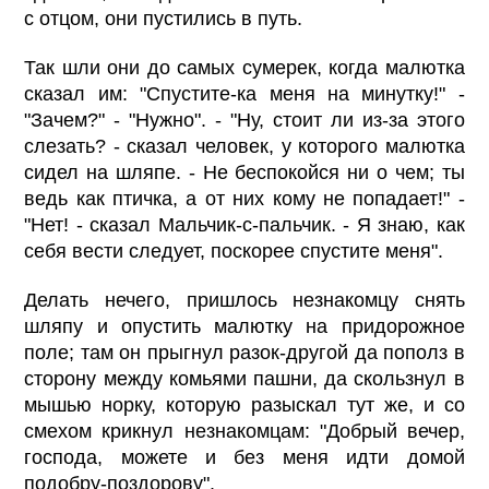
с отцом, они пустились в путь.
Так шли они до самых сумерек, когда малютка
сказал им: "Спустите-ка меня на минутку!" -
"Зачем?" - "Нужно". - "Ну, стоит ли из-за этого
слезать? - сказал человек, у которого малютка
сидел на шляпе. - Не беспокойся ни о чем; ты
ведь как птичка, а от них кому не попадает!" -
"Нет! - сказал Мальчик-с-пальчик. - Я знаю, как
себя вести следует, поскорее спустите меня".
Делать нечего, пришлось незнакомцу снять
шляпу и опустить малютку на придорожное
поле; там он прыгнул разок-другой да пополз в
сторону между комьями пашни, да скользнул в
мышью норку, которую разыскал тут же, и со
смехом крикнул незнакомцам: "Добрый вечер,
господа, можете и без меня идти домой
подобру-поздорову".