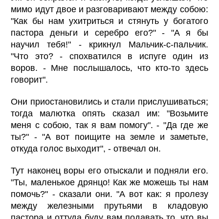
мимо идут двое и разговаривают между собою:
"Как бы нам ухитриться и стянуть у богатого
пастора деньги и серебро его?" - "А я бы
научил тебя!" - крикнул Мальчик-с-пальчик.
"Что это? - спохватился в испуге один из
воров. - Мне послышалось, что кто-то здесь
говорит".
Они приостановились и стали прислушиваться;
тогда малютка опять сказал им: "Возьмите
меня с собою, так я вам помогу". - "Да где же
ты?" - "А вот поищите на земле и заметьте,
откуда голос выходит", - отвечал он.
Тут наконец воры его отыскали и подняли его.
"Ты, маленькое дрянцо! Как же можешь ты нам
помочь?" - сказали они. "А вот как: я пролезу
между железными прутьями в кладовую
пастора и оттуда буду вам подавать то, что вы