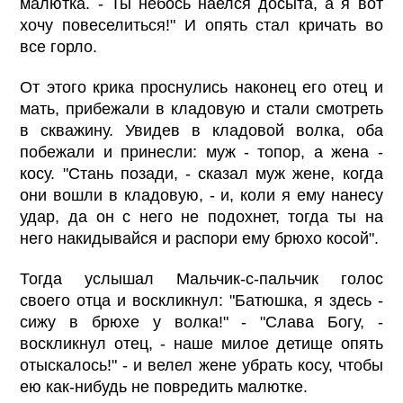
малютка. - Ты небось наелся досыта, а я вот
хочу повеселиться!" И опять стал кричать во
все горло.
От этого крика проснулись наконец его отец и
мать, прибежали в кладовую и стали смотреть
в скважину. Увидев в кладовой волка, оба
побежали и принесли: муж - топор, а жена -
косу. "Стань позади, - сказал муж жене, когда
они вошли в кладовую, - и, коли я ему нанесу
удар, да он с него не подохнет, тогда ты на
него накидывайся и распори ему брюхо косой".
Тогда услышал Мальчик-с-пальчик голос
своего отца и воскликнул: "Батюшка, я здесь -
сижу в брюхе у волка!" - "Слава Богу, -
воскликнул отец, - наше милое детище опять
отыскалось!" - и велел жене убрать косу, чтобы
ею как-нибудь не повредить малютке.