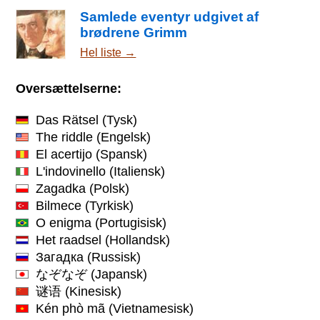
Samlede eventyr udgivet af
brødrene Grimm
Hel liste →
Oversættelserne:
Das Rätsel
(Tysk)
The riddle
(Engelsk)
El acertijo
(Spansk)
L'indovinello
(Italiensk)
Zagadka
(Polsk)
Bilmece
(Tyrkisk)
O enigma
(Portugisisk)
Het raadsel
(Hollandsk)
Загадка
(Russisk)
なぞなぞ
(Japansk)
谜语
(Kinesisk)
Kén phò mã
(Vietnamesisk)