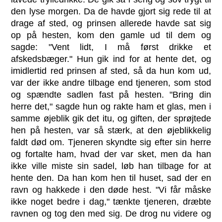
den lyse morgen. Da de havde gjort sig rede til at
drage af sted, og prinsen allerede havde sat sig
op på hesten, kom den gamle ud til dem og
sagde: "Vent lidt, I må først drikke et
afskedsbæger." Hun gik ind for at hente det, og
imidlertid red prinsen af sted, så da hun kom ud,
var der ikke andre tilbage end tjeneren, som stod
og spændte sadlen fast på hesten. "Bring din
herre det," sagde hun og rakte ham et glas, men i
samme øjeblik gik det itu, og giften, der sprøjtede
hen på hesten, var så stærk, at den øjeblikkelig
faldt død om. Tjeneren skyndte sig efter sin herre
og fortalte ham, hvad der var sket, men da han
ikke ville miste sin sadel, løb han tilbage for at
hente den. Da han kom hen til huset, sad der en
ravn og hakkede i den døde hest. "Vi får måske
ikke noget bedre i dag," tænkte tjeneren, dræbte
ravnen og tog den med sig. De drog nu videre og