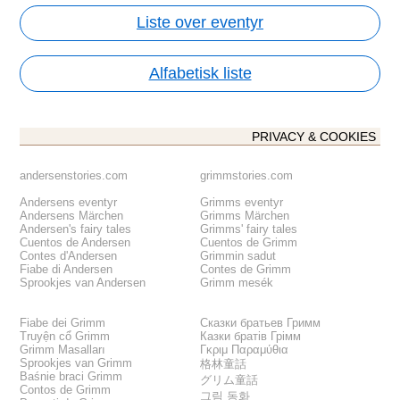
Liste over eventyr
Alfabetisk liste
PRIVACY & COOKIES
andersenstories.com
grimmstories.com
Andersens eventyr
Grimms eventyr
Andersens Märchen
Grimms Märchen
Andersen's fairy tales
Grimms' fairy tales
Cuentos de Andersen
Cuentos de Grimm
Contes d'Andersen
Grimmin sadut
Fiabe di Andersen
Contes de Grimm
Sprookjes van Andersen
Grimm mesék
Fiabe dei Grimm
Сказки братьев Гримм
Truyện cổ Grimm
Казки братів Грімм
Grimm Masalları
Γκριμ Παραμύθια
Sprookjes van Grimm
格林童話
Baśnie braci Grimm
グリム童話
Contos de Grimm
그림 동화