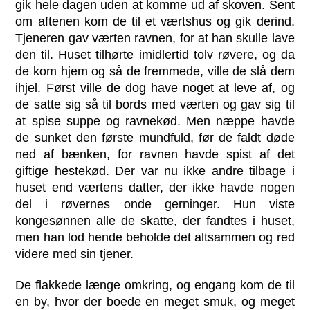
gik hele dagen uden at komme ud af skoven. Sent
om aftenen kom de til et værtshus og gik derind.
Tjeneren gav værten ravnen, for at han skulle lave
den til. Huset tilhørte imidlertid tolv røvere, og da
de kom hjem og så de fremmede, ville de slå dem
ihjel. Først ville de dog have noget at leve af, og
de satte sig så til bords med værten og gav sig til
at spise suppe og ravnekød. Men næppe havde
de sunket den første mundfuld, før de faldt døde
ned af bænken, for ravnen havde spist af det
giftige hestekød. Der var nu ikke andre tilbage i
huset end værtens datter, der ikke havde nogen
del i røvernes onde gerninger. Hun viste
kongesønnen alle de skatte, der fandtes i huset,
men han lod hende beholde det altsammen og red
videre med sin tjener.
De flakkede længe omkring, og engang kom de til
en by, hvor der boede en meget smuk, og meget