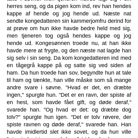
herres seng, og da pigen kom ind, rev han hendes
kappe af hende og jog hende ud. Næste nat
sendte kongedatteren sin kammerjomfru derind for
at prøve om hun ikke havde bedre held med sig,
men tjeneren tog også hendes kappe og jog
hende ud. Kongesønnen troede nu, at han ikke
havde mere at frygte, og den næste nat lagde han
sig selv i sin seng. Da kom kongedatteren ind med
en tågegrå kappe på og satte sig ved siden af
ham. Da hun troede han sov, begyndte hun at tale
til ham og tænkte, han ville måske som så mange
andre svare i søvne. "Hvad er det, en dræbte
ingen," spurgte hun. "Det er en ravn, der spiste af
en hest, som havde fået gift, og døde deraf,"
svarede han. "Og hvad er det: og dræbte dog
tolv?" spurgte hun igen. "Det er tolv røvere, der
spiste ravnen og døde deraf," svarede han. Han
havde imidlertid slet ikke sovet, og da hun ville