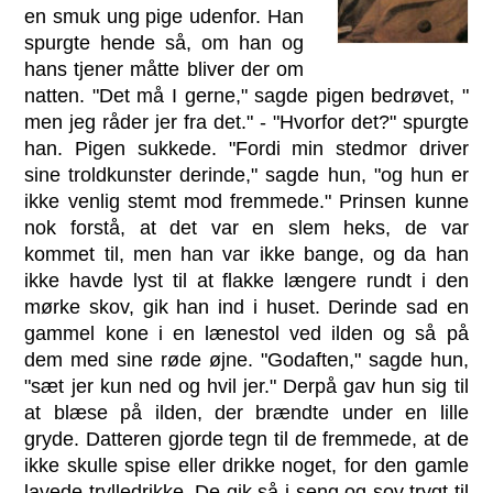
en smuk ung pige udenfor. Han
spurgte hende så, om han og
hans tjener måtte bliver der om
natten. "Det må I gerne," sagde pigen bedrøvet, "
men jeg råder jer fra det." - "Hvorfor det?" spurgte
han. Pigen sukkede. "Fordi min stedmor driver
sine troldkunster derinde," sagde hun, "og hun er
ikke venlig stemt mod fremmede." Prinsen kunne
nok forstå, at det var en slem heks, de var
kommet til, men han var ikke bange, og da han
ikke havde lyst til at flakke længere rundt i den
mørke skov, gik han ind i huset. Derinde sad en
gammel kone i en lænestol ved ilden og så på
dem med sine røde øjne. "Godaften," sagde hun,
"sæt jer kun ned og hvil jer." Derpå gav hun sig til
at blæse på ilden, der brændte under en lille
gryde. Datteren gjorde tegn til de fremmede, at de
ikke skulle spise eller drikke noget, for den gamle
lavede trylledrikke. De gik så i seng og sov trygt til