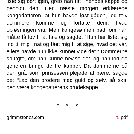
liste sig bort igen, greb han fat i hendes kappe og
beholdt den. Den næste morgen erklærede
kongedatteren, at hun havde løst gåden, lod tolv
dommere komme og fortalte dem, hvad
opløsningen var. Men kongesønnen bad, om han
måtte få lov til at tale og sagde: "Hun har listet sig
ind til mig i nat og fået mig til at sige, hvad det var,
ellers havde hun ikke kunnet vide det." Dommerne
spurgte, om han kunne bevise det, og han lod da
tjeneren bringe de tre kapper. Da dommerne så
den grå, som prinsessen plejede at bære, sagde
de: "Lad den brodere med guld og sølv, så skal
den være kongedatterens brudekappe."
* * *
grimmstories.com
pdf