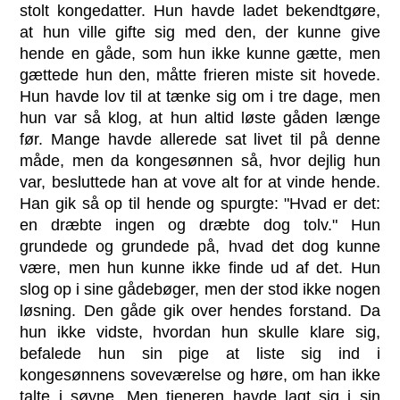
stolt kongedatter. Hun havde ladet bekendtgøre,
at hun ville gifte sig med den, der kunne give
hende en gåde, som hun ikke kunne gætte, men
gættede hun den, måtte frieren miste sit hovede.
Hun havde lov til at tænke sig om i tre dage, men
hun var så klog, at hun altid løste gåden længe
før. Mange havde allerede sat livet til på denne
måde, men da kongesønnen så, hvor dejlig hun
var, besluttede han at vove alt for at vinde hende.
Han gik så op til hende og spurgte: "Hvad er det:
en dræbte ingen og dræbte dog tolv." Hun
grundede og grundede på, hvad det dog kunne
være, men hun kunne ikke finde ud af det. Hun
slog op i sine gådebøger, men der stod ikke nogen
løsning. Den gåde gik over hendes forstand. Da
hun ikke vidste, hvordan hun skulle klare sig,
befalede hun sin pige at liste sig ind i
kongesønnens soveværelse og høre, om han ikke
talte i søvne. Men tjeneren havde lagt sig i sin