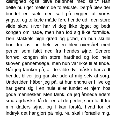
kærlighed også blive belønnet med salt." Han
delte nu riget mellem de to ældste. Derpå blev der
bundet en sæk med salt på ryggen af vores
yngste, og to karle måtte føre hende ud i den store
vilde skov. Hvor har vi dog ikke tigget og bedt
kongen om nåde, men han lod sig ikke formilde.
Den stakkels pige græd og græd, da hun skulle
bort fra os, og hele vejen blev oversået med
perler, som faldt ned fra hendes øjne. Senere
fortrød kongen sin store hårdhed og lod hele
skoven gennemsøge, men hun var ikke til at finde.
Når jeg tænker på, at de vilde dyr måske har ædt
hende, bliver jeg ganske ude af mig selv af sorg.
Undertiden håber jeg på, at hun endnu er i live og
har gemt sig i en hule eller fundet et hjem hos
gode mennesker. Men tænk, da jeg åbnede eders
smaragdæske, lå der en af de perler, som faldt fra
min datters øjne, og I kan forstå, hvad for et
indtryk det har gjort på mig. Nu skal I fortælle mig,