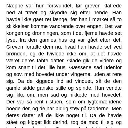
Næppe var hun forsvundet, før greven klatrede
ned af træet og skyndte sig efter hende. Han
havde ikke gået ret længe, før han i mørket så to
skikkelser komme vandrende over engen. Det var
kongen og dronningen, som i det fjerne havde set
lyset fra den gamles hus og var gået efter det.
Greven fortalte dem nu, hvad han havde set ved
brønden, og de tvivlede ikke om, at det havde
været deres tabte datter. Glade gik de videre og
kom snart til det lille hus. Gæssene sad udenfor
og sov, med hovedet under vingerne, uden at røre
sig. Da de kiggede ind ad vinduet, så de den
gamle sidde ganske stille og spinde. Hun vendte
sig ikke om, men sad og nikkede med hovedet.
Der var så rent i stuen, som om lygtemændene
boede der, og de har aldrig støv på fødderne. Men
deres datter så de ikke noget til. Da de havde
stået og kigget lidt derind, tog de mod til sig og