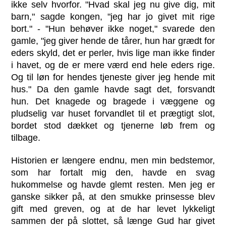
ikke selv hvorfor. "Hvad skal jeg nu give dig, mit
barn," sagde kongen, "jeg har jo givet mit rige
bort." - "Hun behøver ikke noget," svarede den
gamle, "jeg giver hende de tårer, hun har grædt for
eders skyld, det er perler, hvis lige man ikke finder
i havet, og de er mere værd end hele eders rige.
Og til løn for hendes tjeneste giver jeg hende mit
hus." Da den gamle havde sagt det, forsvandt
hun. Det knagede og bragede i væggene og
pludselig var huset forvandlet til et prægtigt slot,
bordet stod dækket og tjenerne løb frem og
tilbage.
Historien er længere endnu, men min bedstemor,
som har fortalt mig den, havde en svag
hukommelse og havde glemt resten. Men jeg er
ganske sikker på, at den smukke prinsesse blev
gift med greven, og at de har levet lykkeligt
sammen der på slottet, så længe Gud har givet