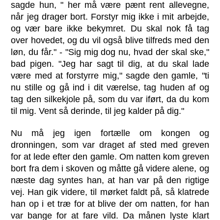
sagde hun, " her må være pænt rent allevegne,
når jeg drager bort. Forstyr mig ikke i mit arbejde,
og vær bare ikke bekymret. Du skal nok få tag
over hovedet, og du vil også blive tilfreds med den
løn, du får." - "Sig mig dog nu, hvad der skal ske,"
bad pigen. "Jeg har sagt til dig, at du skal lade
være med at forstyrre mig," sagde den gamle, "ti
nu stille og gå ind i dit værelse, tag huden af og
tag den silkekjole på, som du var iført, da du kom
til mig. Vent så derinde, til jeg kalder på dig."
Nu må jeg igen fortælle om kongen og
dronningen, som var draget af sted med greven
for at lede efter den gamle. Om natten kom greven
bort fra dem i skoven og måtte gå videre alene, og
næste dag syntes han, at han var på den rigtige
vej. Han gik videre, til mørket faldt på, så klatrede
han op i et træ for at blive der om natten, for han
var bange for at fare vild. Da månen lyste klart