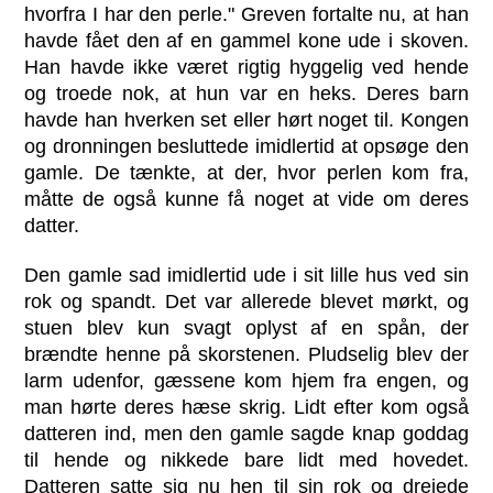
hvorfra I har den perle." Greven fortalte nu, at han
havde fået den af en gammel kone ude i skoven.
Han havde ikke været rigtig hyggelig ved hende
og troede nok, at hun var en heks. Deres barn
havde han hverken set eller hørt noget til. Kongen
og dronningen besluttede imidlertid at opsøge den
gamle. De tænkte, at der, hvor perlen kom fra,
måtte de også kunne få noget at vide om deres
datter.
Den gamle sad imidlertid ude i sit lille hus ved sin
rok og spandt. Det var allerede blevet mørkt, og
stuen blev kun svagt oplyst af en spån, der
brændte henne på skorstenen. Pludselig blev der
larm udenfor, gæssene kom hjem fra engen, og
man hørte deres hæse skrig. Lidt efter kom også
datteren ind, men den gamle sagde knap goddag
til hende og nikkede bare lidt med hovedet.
Datteren satte sig nu hen til sin rok og drejede