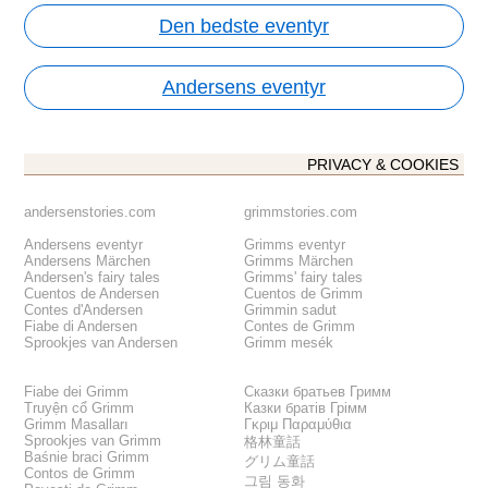
Den bedste eventyr
Andersens eventyr
PRIVACY & COOKIES
andersenstories.com
grimmstories.com
Andersens eventyr
Grimms eventyr
Andersens Märchen
Grimms Märchen
Andersen's fairy tales
Grimms' fairy tales
Cuentos de Andersen
Cuentos de Grimm
Contes d'Andersen
Grimmin sadut
Fiabe di Andersen
Contes de Grimm
Sprookjes van Andersen
Grimm mesék
Fiabe dei Grimm
Сказки братьев Гримм
Truyện cổ Grimm
Казки братів Грімм
Grimm Masalları
Γκριμ Παραμύθια
Sprookjes van Grimm
格林童話
Baśnie braci Grimm
グリム童話
Contos de Grimm
그림 동화