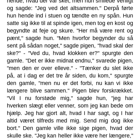
hende, hvad der var sket, men hun smilede venligt
og sagde: "Jeg ved det altsammen." Derpå førte
hun hende ind i stuen og tændte en ny spån. Hun
satte sig ikke til at spinde igen, men tog en kost og
begyndte at feje og skure. "Her må være rent og
pænt," sagde hun. "Men hvorfor begynder du så
sent på sådan noget," sagde pigen, "hvad skal der
ske?" - "Ved du, hvad klokken er?" spurgte den
gamle. "Det er ikke midnat endnu," svarede pigen,
"men den er over elleve." - "Tænker du slet ikke
på, at i dag er det tre år siden, du kom," spurgte
den gamle, "men nu er det forbi, nu kan vi ikke
længere blive sammen." Pigen blev forskrækket.
"Vil I nu forstøde mig," sagde hun, "jeg har
hverken slægt eller venner, som jeg kan bede om
hjælp. Jeg har gjort alt, hvad I har sagt, og I har
altid været tilfreds med mig. Send mig dog ikke
bort." Den gamle ville ikke sige pigen, hvad der
skulle ske. "Jeg kan heller ikke være her længere,"