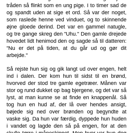
tråden så flinkt som en ung pige. I to timer sad de
og spandt uden at sige et ord. Så var der noget,
som raslede henne ved vinduet, og to skinnende
øjne gloede derind. Det var en gammel natugle,
og tre gange skreg den "Uhu." Den gamle drejede
hovedet lidt henimod den og sagde så til datteren:
"Nu er det på tiden, at du går ud og gør dit
arbejde."
Så rejste hun sig og gik langt ud over engen, helt
ind i dalen. Der kom hun til sidst til en brønd,
hvorved der stod tre gamle egetræer. Månen var
stor og rund dukket op bag bjergene, og det var så
lyst, at man kunne se at finde en knappenål. Så
tog hun en hud af, der lå over hendes ansigt,
bøjede sig ned over brønden og begyndte at
vaske sig. Da hun var færdig, dyppede hun huden
i vandet og lagde den så på engen, for at den
skulle tørre i måneskinnet. Men hvor var hun dog