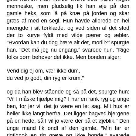
menneske, men pludselig fik han øje på den
gamle heks, som lå på knæ på jorden og skar
græs af med en segl. Hun havde allerede en hel
mængde i sit tørklæde, og ved siden af det stod
der to kurve fyldt med vilde pærer og æbler.
"Hvordan kan du dog bære alt det, morlil?" spurgte
han. "Det må jeg nu engang," svarede hun. "Rige
folks børn behøver det ikke. Men bonden siger:
Vend dig ej om, vær ikke dum,
du ved jo godt, din ryg er krum,"
og da han blev stående og så på det, spurgte hun:
"Vil I måske hjælpe mig? I har en rank ryg og unge
ben, for jer vil det jo være en let sag. Mit hus er
heller ikke langt herfra. Det ligger bagved bjergene
på en hede, så I vil jo være der på et øjeblik." Den
unge mand fik ondt af den gamle. "Min far er
rigtignok en rig greve og ikke bonde," svarede