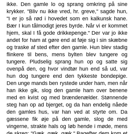
ikke. Den gamle lo og sprang omkring på sine
krykker. "Bliv nu ikke vred, hr. greve," sagde hun,
"I er jo så rød i hovedet som en kalkunsk hane.
Bær I kun tålmodigt jeres byrde. Når vi er kommet
hjem, skal I få gode drikkepenge." Der var jo ikke
andet for ham at gøre end at føje sig i sin skæbne
og traske af sted efter den gamle. Hun blev stadig
flinkere til bens, mens bylten blev tungere og
tungere. Pludselig sprang hun op og satte sig
ovenpå den, og hvor vindtør hun end så ud, var
hun dog tungere end den tykkeste bondepige.
Den unge mands ben rystede under ham, men når
han ikke gik, slog den gamle ham over benene
med en kvist og med brændenælder. Stønnende
steg han op ad bjerget, og da han endelig nåede
den gamles hus, var han ved at styrte om. Da
gæssene fik øje på den gamle, slog de med
vingerne, strakte hals og løb hende i møde, mens
de skreg: "Gæk, gæk, gæk." Bagefter dem kom et