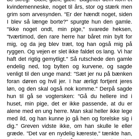
kvindemenneske, noget til års, stor og stærk men
grim som arvesynden. "Er der hændt noget, siden
I blev så længe borte?" spurgte hun den gamle.
"Ikke noget ondt, min pige," svarede heksen,
"tværtimod, den rare herre har båret min bylt for
mig, og da jeg blev træt, tog han også mig på
ryggen. Og vejen er slet ikke faldet os lang. Vi har
haft det rigtig gemytligt." Så rutschede den gamle
endelig ned, tog bylten og kurvene, og sagde
venligt til den unge mand: "Sæt jer nu på bænken
foran døren og hvil jer. I har ærligt fortjent jeres
løn, og den skal også nok komme." Derpå sagde
hun til gå se vogtersken: "Gå du hellere ind i
huset, min pige, det er ikke passende, at du er
alene med en ung herre. Man skal heller ikke lege
med ild, og han kunne jo gå hen og forelske sig i
dig." Greven vidste ikke, om han skulle le eller
græde. "Det var en nydelig kæreste," tænkte han,