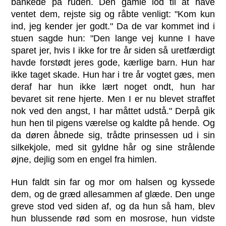
bankede på ruden. Den gamle lod til at have
ventet dem, rejste sig og råbte venligt: "Kom kun
ind, jeg kender jer godt." Da de var kommet ind i
stuen sagde hun: "Den lange vej kunne I have
sparet jer, hvis I ikke for tre år siden så uretfærdigt
havde forstødt jeres gode, kærlige barn. Hun har
ikke taget skade. Hun har i tre år vogtet gæs, men
deraf har hun ikke lært noget ondt, hun har
bevaret sit rene hjerte. Men I er nu blevet straffet
nok ved den angst, I har måttet udstå." Derpå gik
hun hen til pigens værelse og kaldte på hende. Og
da døren åbnede sig, trådte prinsessen ud i sin
silkekjole, med sit gyldne hår og sine strålende
øjne, dejlig som en engel fra himlen.
Hun faldt sin far og mor om halsen og kyssede
dem, og de græd allesammen af glæde. Den unge
greve stod ved siden af, og da hun så ham, blev
hun blussende rød som en mosrose, hun vidste