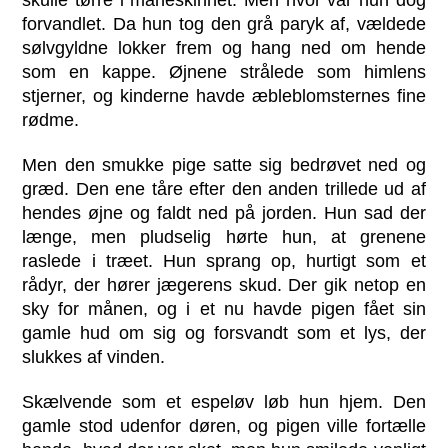
forvandlet. Da hun tog den grå paryk af, vældede
sølvgyldne lokker frem og hang ned om hende
som en kappe. Øjnene strålede som himlens
stjerner, og kinderne havde æbleblomsternes fine
rødme.
Men den smukke pige satte sig bedrøvet ned og
græd. Den ene tåre efter den anden trillede ud af
hendes øjne og faldt ned på jorden. Hun sad der
længe, men pludselig hørte hun, at grenene
raslede i træet. Hun sprang op, hurtigt som et
rådyr, der hører jægerens skud. Der gik netop en
sky for månen, og i et nu havde pigen fået sin
gamle hud om sig og forsvandt som et lys, der
slukkes af vinden.
Skælvende som et espeløv løb hun hjem. Den
gamle stod udenfor døren, og pigen ville fortælle