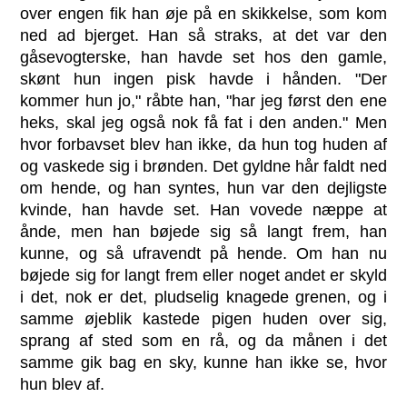
over engen fik han øje på en skikkelse, som kom
ned ad bjerget. Han så straks, at det var den
gåsevogterske, han havde set hos den gamle,
skønt hun ingen pisk havde i hånden. "Der
kommer hun jo," råbte han, "har jeg først den ene
heks, skal jeg også nok få fat i den anden." Men
hvor forbavset blev han ikke, da hun tog huden af
og vaskede sig i brønden. Det gyldne hår faldt ned
om hende, og han syntes, hun var den dejligste
kvinde, han havde set. Han vovede næppe at
ånde, men han bøjede sig så langt frem, han
kunne, og så ufravendt på hende. Om han nu
bøjede sig for langt frem eller noget andet er skyld
i det, nok er det, pludselig knagede grenen, og i
samme øjeblik kastede pigen huden over sig,
sprang af sted som en rå, og da månen i det
samme gik bag en sky, kunne han ikke se, hvor
hun blev af.