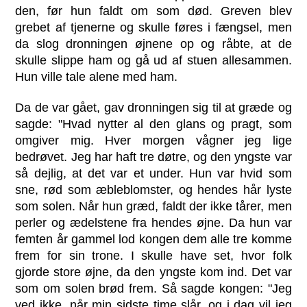
den, før hun faldt om som død. Greven blev
grebet af tjenerne og skulle føres i fængsel, men
da slog dronningen øjnene op og råbte, at de
skulle slippe ham og gå ud af stuen allesammen.
Hun ville tale alene med ham.
Da de var gået, gav dronningen sig til at græde og
sagde: "Hvad nytter al den glans og pragt, som
omgiver mig. Hver morgen vågner jeg lige
bedrøvet. Jeg har haft tre døtre, og den yngste var
så dejlig, at det var et under. Hun var hvid som
sne, rød som æbleblomster, og hendes hår lyste
som solen. Når hun græd, faldt der ikke tårer, men
perler og ædelstene fra hendes øjne. Da hun var
femten år gammel lod kongen dem alle tre komme
frem for sin trone. I skulle have set, hvor folk
gjorde store øjne, da den yngste kom ind. Det var
som om solen brød frem. Så sagde kongen: "Jeg
ved ikke, når min sidste time slår, og i dag vil jeg