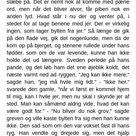
slæbe på. Det er nemt nok at komme med pæne
ord, men når det bliver alvor, får piben nok en
anden lyd. Hvad står I nu der og venter på, i
stedet for at tage benene med jer. Der er virkelig
ingen, som tager bylten fra jer." Så længe de gik
på den flade vej, gik det nogenlunde, men da de
kom op på bjerget, og stenene rullede under hans
fødder, som om de var levende, kunne han ikke
holde det ud længere. Sveden perlede på hans
pande, og det løb ham det ene øjeblik koldt, det
næste varmt ned ad ryggen. "Jeg kan ikke mere,"
sagde han, "jeg må hvile mig lidt." - "Ikke her,"
svarede den gamle, "når vi først er kommet hjem
til mig, kan I hvile jer, men nu skal I skynde jer af
sted. Man kan såmænd aldrig vide, hvad det kan
være godt for." - "Nu bliver du nok grov," sagde
greven og ville kaste bylten fra sig men han kunne
ikke. Den sad som om den var vokset fast til hans
ryg. Han vendte og drejede sig, men det hjalp