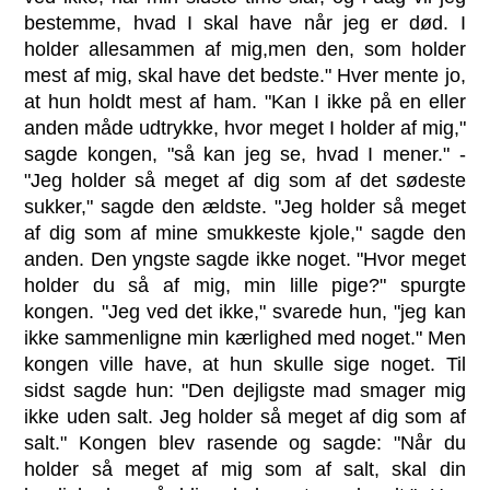
bestemme, hvad I skal have når jeg er død. I
holder allesammen af mig,men den, som holder
mest af mig, skal have det bedste." Hver mente jo,
at hun holdt mest af ham. "Kan I ikke på en eller
anden måde udtrykke, hvor meget I holder af mig,"
sagde kongen, "så kan jeg se, hvad I mener." -
"Jeg holder så meget af dig som af det sødeste
sukker," sagde den ældste. "Jeg holder så meget
af dig som af mine smukkeste kjole," sagde den
anden. Den yngste sagde ikke noget. "Hvor meget
holder du så af mig, min lille pige?" spurgte
kongen. "Jeg ved det ikke," svarede hun, "jeg kan
ikke sammenligne min kærlighed med noget." Men
kongen ville have, at hun skulle sige noget. Til
sidst sagde hun: "Den dejligste mad smager mig
ikke uden salt. Jeg holder så meget af dig som af
salt." Kongen blev rasende og sagde: "Når du
holder så meget af mig som af salt, skal din