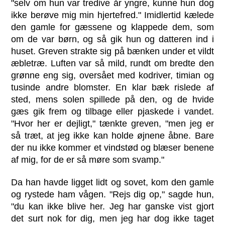
"selv om hun var tredive år yngre, kunne hun dog
ikke berøve mig min hjertefred." Imidlertid kælede
den gamle for gæssene og klappede dem, som
om de var børn, og så gik hun og datteren ind i
huset. Greven strakte sig på bænken under et vildt
æbletræ. Luften var så mild, rundt om bredte den
grønne eng sig, oversået med kodriver, timian og
tusinde andre blomster. En klar bæk rislede af
sted, mens solen spillede på den, og de hvide
gæs gik frem og tilbage eller pjaskede i vandet.
"Hvor her er dejligt," tænkte greven, "men jeg er
så træt, at jeg ikke kan holde øjnene åbne. Bare
der nu ikke kommer et vindstød og blæser benene
af mig, for de er så møre som svamp."
Da han havde ligget lidt og sovet, kom den gamle
og rystede ham vågen. "Rejs dig op," sagde hun,
"du kan ikke blive her. Jeg har ganske vist gjort
det surt nok for dig, men jeg har dog ikke taget