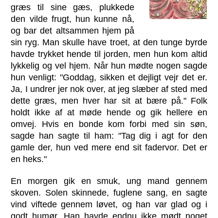
græs til sine gæs, plukkede
den vilde frugt, hun kunne nå,
og bar det altsammen hjem på
sin ryg. Man skulle have troet, at den tunge byrde
havde trykket hende til jorden, men hun kom altid
lykkelig og vel hjem. Når hun mødte nogen sagde
hun venligt: "Goddag, sikken et dejligt vejr det er.
Ja, I undrer jer nok over, at jeg slæber af sted med
dette græs, men hver har sit at bære på." Folk
holdt ikke af at møde hende og gik hellere en
omvej. Hvis en bonde kom forbi med sin søn,
sagde han sagte til ham: "Tag dig i agt for den
gamle der, hun ved mere end sit fadervor. Det er
en heks."
En morgen gik en smuk, ung mand gennem
skoven. Solen skinnede, fuglene sang, en sagte
vind viftede gennem løvet, og han var glad og i
godt humør. Han havde endnu ikke mødt noget