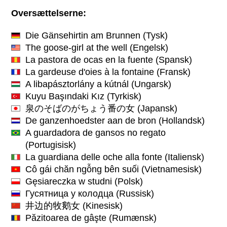
Oversættelserne:
Die Gänsehirtin am Brunnen
(Tysk)
The goose-girl at the well
(Engelsk)
La pastora de ocas en la fuente
(Spansk)
La gardeuse d'oies à la fontaine
(Fransk)
A libapásztorlány a kútnál
(Ungarsk)
Kuyu Başındaki Kız
(Tyrkisk)
泉のそばのがちょう番の女
(Japansk)
De ganzenhoedster aan de bron
(Hollandsk)
A guardadora de gansos no regato
(Portugisisk)
La guardiana delle oche alla fonte
(Italiensk)
Cô gái chăn ngỗng bên suối
(Vietnamesisk)
Gęsiareczka w studni
(Polsk)
Гусятница у колодца
(Russisk)
井边的牧鹅女
(Kinesisk)
Păzitoarea de gâşte
(Rumænsk)