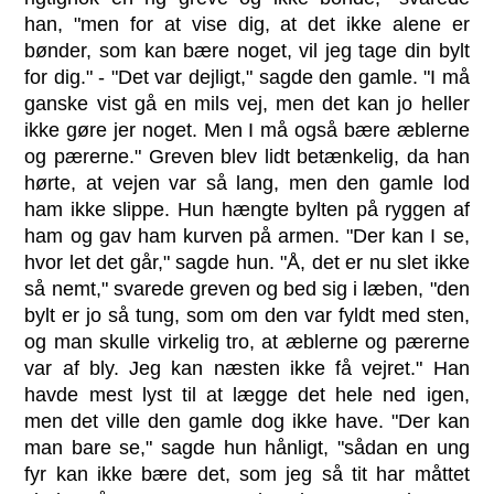
han, "men for at vise dig, at det ikke alene er
bønder, som kan bære noget, vil jeg tage din bylt
for dig." - "Det var dejligt," sagde den gamle. "I må
ganske vist gå en mils vej, men det kan jo heller
ikke gøre jer noget. Men I må også bære æblerne
og pærerne." Greven blev lidt betænkelig, da han
hørte, at vejen var så lang, men den gamle lod
ham ikke slippe. Hun hængte bylten på ryggen af
ham og gav ham kurven på armen. "Der kan I se,
hvor let det går," sagde hun. "Å, det er nu slet ikke
så nemt," svarede greven og bed sig i læben, "den
bylt er jo så tung, som om den var fyldt med sten,
og man skulle virkelig tro, at æblerne og pærerne
var af bly. Jeg kan næsten ikke få vejret." Han
havde mest lyst til at lægge det hele ned igen,
men det ville den gamle dog ikke have. "Der kan
man bare se," sagde hun hånligt, "sådan en ung
fyr kan ikke bære det, som jeg så tit har måttet