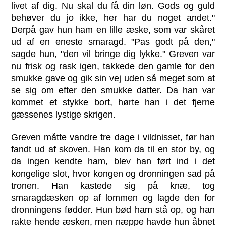
livet af dig. Nu skal du få din løn. Gods og guld
behøver du jo ikke, her har du noget andet."
Derpå gav hun ham en lille æske, som var skåret
ud af en eneste smaragd. "Pas godt på den,"
sagde hun, "den vil bringe dig lykke." Greven var
nu frisk og rask igen, takkede den gamle for den
smukke gave og gik sin vej uden så meget som at
se sig om efter den smukke datter. Da han var
kommet et stykke bort, hørte han i det fjerne
gæssenes lystige skrigen.
Greven måtte vandre tre dage i vildnisset, før han
fandt ud af skoven. Han kom da til en stor by, og
da ingen kendte ham, blev han ført ind i det
kongelige slot, hvor kongen og dronningen sad på
tronen. Han kastede sig på knæ, tog
smaragdæsken op af lommen og lagde den for
dronningens fødder. Hun bød ham stå op, og han
rakte hende æsken, men næppe havde hun åbnet