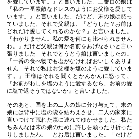
を愛しています。』と言いました。二番目の娘は
『私の一番素敵なドレスのようにお父様を愛して
います。』と言いました。だけど、末の娘は黙っ
ていました。それで父親は、『どうした？お前は
どれだけ愛してくれるのかな？』と言いました。
『わかりません。私の愛を何にも比べられません
わ。』だけど父親は何か名前をあげなさいと言い
張りました。それでとうとう娘は言いましたの。
『一番の食べ物でも塩がなければおいしくありま
せん。それで私はお父様を塩のように愛していま
す。』王様はそれを聞くとかんかんに怒って、
『お前がわしを塩のように愛するなら、お前の愛
に塩で返そうではないか』と言いました。
そのあと、国を上の二人の娘に分け与えて、末の
娘には背中に塩の袋を結わえさせ、二人の家来に
言いつけて荒れた森に連れてゆかせました。私た
ちみんなは末の娘のために許しを願ったり祈った
りしましたわ。」とお后は言いました。「だけど