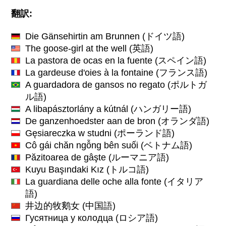
翻訳:
Die Gänsehirtin am Brunnen
(ドイツ語)
The goose-girl at the well
(英語)
La pastora de ocas en la fuente
(スペイン語)
La gardeuse d'oies à la fontaine
(フランス語)
A guardadora de gansos no regato
(ポルトガ
ル語)
A libapásztorlány a kútnál
(ハンガリー語)
De ganzenhoedster aan de bron
(オランダ語)
Gęsiareczka w studni
(ポーランド語)
Cô gái chăn ngỗng bên suối
(ベトナム語)
Păzitoarea de gâşte
(ルーマニア語)
Kuyu Başındaki Kız
(トルコ語)
La guardiana delle oche alla fonte
(イタリア
語)
井边的牧鹅女
(中国語)
Гусятница у колодца
(ロシア語)