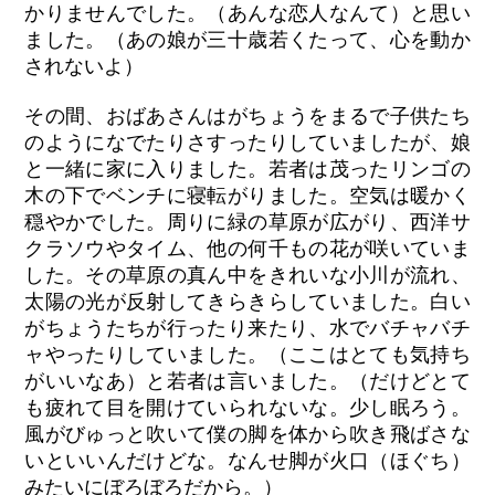
かりませんでした。（あんな恋人なんて）と思い
ました。（あの娘が三十歳若くたって、心を動か
されないよ）
その間、おばあさんはがちょうをまるで子供たち
のようになでたりさすったりしていましたが、娘
と一緒に家に入りました。若者は茂ったリンゴの
木の下でベンチに寝転がりました。空気は暖かく
穏やかでした。周りに緑の草原が広がり、西洋サ
クラソウやタイム、他の何千もの花が咲いていま
した。その草原の真ん中をきれいな小川が流れ、
太陽の光が反射してきらきらしていました。白い
がちょうたちが行ったり来たり、水でバチャバチ
ャやったりしていました。（ここはとても気持ち
がいいなあ）と若者は言いました。（だけどとて
も疲れて目を開けていられないな。少し眠ろう。
風がびゅっと吹いて僕の脚を体から吹き飛ばさな
いといいんだけどな。なんせ脚が火口（ほぐち）
みたいにぼろぼろだから。）