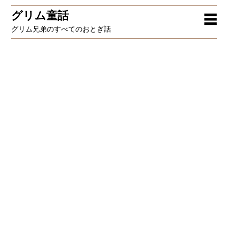
グリム童話
☰
グリム兄弟のすべてのおとぎ話