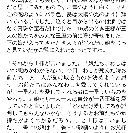
下の娘はとても美しく、世間のみんなが娘を奇跡
だと思ってみたものです。雪のように白く、りん
ごの花のようにバラ色、髪は太陽の光のように輝
いている子でした。泣くと目から出るのは涙では
なく真珠や宝石だけでした。15歳のとき王様が三
人の娘たちをみんな玉座の前に呼び寄せました。
下の娘が入ってきたとき人々がどれだけ娘をじっ
と見ていたかご覧に入れたかったですわ。」
「それから王様が言いました。『娘たち、わしは
いつ死ぬかわからない。今日、わしが死んだ時お
前たち一人一人が受け取るものを決めようと思
う。お前たちはみんなわしを愛してくれている
が、一番わしを愛してくれる者に一番よいものを
やろう。』娘たち一人一人は自分が一番王様を愛
していると言いました。『どれだけ愛してるか説
明してもらえないかな、そうするとお前たちの気
持ちがよくわかるだろう。』と王様は言いまし
た。一番上の娘は『一番甘い砂糖のようにお父様