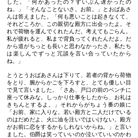
した。「何かあったの？ずいぶん遅かったの
ね。」「そんなことないさ。お前。」とおばあさ
んは答えました。「何も悪いことは起きなくて、
それどころか、この親切な殿方に出会ったよ。そ
れで荷物を運んでくれたんだ。考えてもごらん。
私が疲れると、私まで背負ってくれたんだよ。だ
から道がちっとも長いと思わなかったさ。私たち
は楽しんでずっと冗談を言い合っていたから
ね。」
とうとうおばあさんは下りて、若者の背から荷物
をとり、腕からかごを下ろすと、とても優しい目
で見て言いました。「さあ、戸口の前のベンチに
座って休みな。しっかり仕事をしたから、お礼は
きちんとするよ。」それからがちょう番の娘に
「お前、家に入りな。若い殿方と二人だけでいる
のはだめだよ。火に油を注いではいけない。殿方
がお前に恋をするかもしれないからね。」と言い
ました。伯爵は笑っていいのか泣いていいのかわ