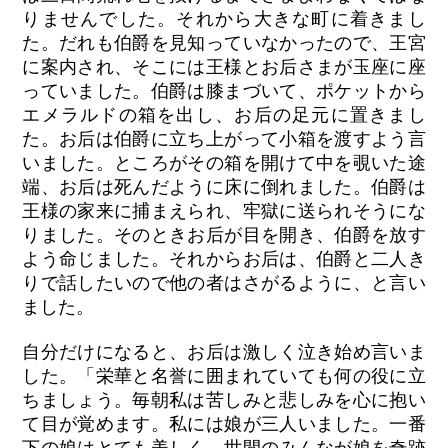
りませんでした。それから大きな町に着きまし
た。だれも伯爵を見知っていなかったので、王宮
に案内され、そこには王様とお后さまが玉座に座
っていました。伯爵は膝まづいて、ポケットから
エメラルドの箱を出し、お后の足元に置きまし
た。お后は伯爵に立ち上がって小箱を渡すよう言
いました。ところがその箱を開けて中を覗いた途
端、お后は死んだように床に倒れました。伯爵は
王様の家来に捕まえられ、牢獄に送られそうにな
りました。そのときお后が目を開き、伯爵を放す
よう命じました。それからお后は、伯爵と二人き
りで話したいので他の者はさがるように、と言い
ました。
自分だけになると、お后は激しく泣き始め言いま
した。「栄華と名誉に囲まれていても何の役に立
ちましょう。毎朝私は苦しみと悲しみを心に抱い
て目が覚めます。私には娘が三人いました。一番