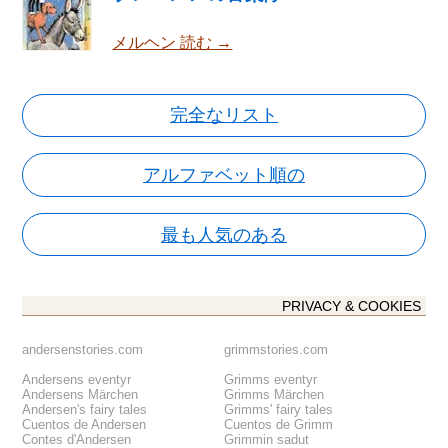
メルヘン 読む →
完全なリスト
アルファベット順の
最も人気のある
PRIVACY & COOKIES
andersenstories.com
grimmstories.com
Andersens eventyr
Grimms eventyr
Andersens Märchen
Grimms Märchen
Andersen's fairy tales
Grimms' fairy tales
Cuentos de Andersen
Cuentos de Grimm
Contes d'Andersen
Grimmin sadut