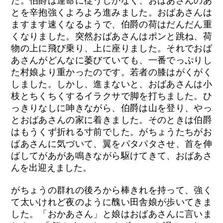
た。伯爵は運命に従うしかなく、おばあさんのあ
とを辛抱強くよろよろ進みました。おばあさんは
ますます速くなるようで、伯爵の荷はだんだん重
くなりました。突然おばあさんはポンと跳ね、荷
物の上に飛び乗り、上に座りました。それでおば
あさんがどんなに萎びていても、一番でっぷりし
た村娘より重かったのです。若者の膝はがくがく
しました。しかし、進まないと、おばあさんは小
枝とちくちくするイラクサで脚を打ちました。ひ
っきりなしに呻きながら、伯爵は山を登り、やっ
とおばあさんの家に着きました。そのときは伯爵
はもうくず折れる寸前でした。がちょうたちがお
ばあさんに気づいて、翼をパタパタさせ、首を伸
ばしてがあがあ鳴きながら駆けてきて、おばあさ
んを出迎えました。
がちょうの群れの後ろから棒きれを持って、強く
て太いけれど夜のように醜い田舎娘が歩いてきま
した。「おかあさん」と娘はおばあさんに言いま