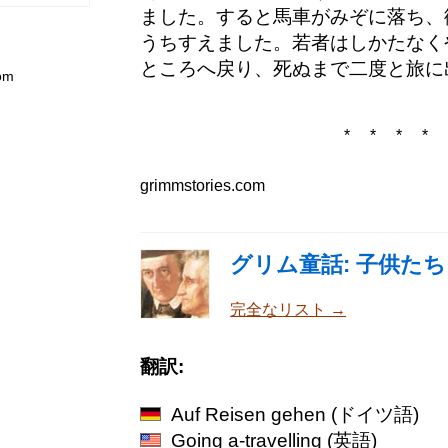
ました。すると馬車がみぞに落ち、
うちすえました。若者はしかたなく
ところへ戻り、死ぬまで二度と旅に
om
* * * * 
grimmstories.com
グリム童話: 子供た
完全なリスト →
翻訳:
Auf Reisen gehen
(ドイツ語)
Going a-travelling
(英語)