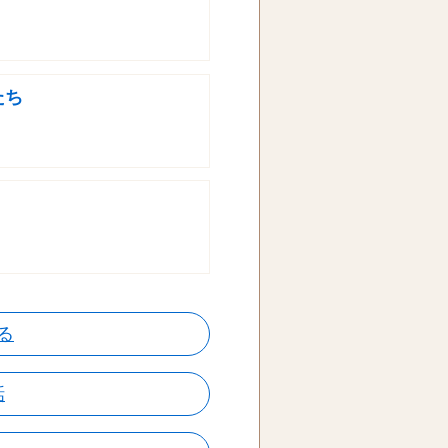
たち
る
話