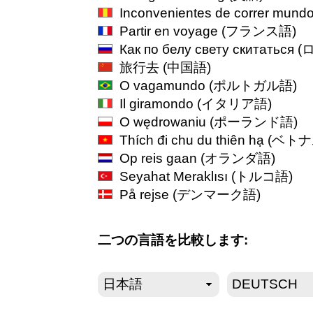
Inconvenientes de correr mund
Partir en voyage
(フランス語)
Как по белу свету скитаться
(
旅行去
(中国語)
O vagamundo
(ポルトガル語)
Il giramondo
(イタリア語)
O wędrowaniu
(ポーランド語)
Thích đi chu du thiên hạ
(ベトナ
Op reis gaan
(オランダ語)
Seyahat Meraklısı
(トルコ語)
På rejse
(デンマーク語)
二つの言語を比較します: