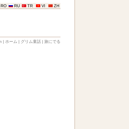
RO
RU
TR
VI
ZH
m
|
ホーム
|
グリム童話
|
旅にでる