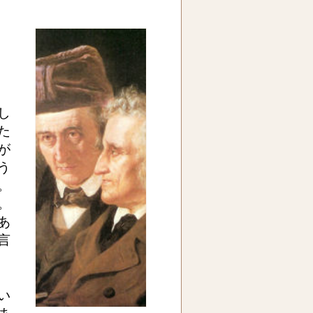
し
た
が
う
。
。
あ
言
い