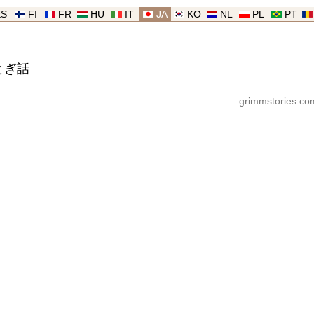
ES
FI
FR
HU
IT
JA
KO
NL
PL
PT
とぎ話
grimmstories.co