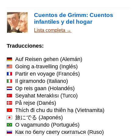
Cuentos de Grimm: Cuentos
infantiles y del hogar
Lista completa →
Traducciones:
Auf Reisen gehen
(Alemán)
Going a-travelling
(Inglés)
Partir en voyage
(Francés)
Il giramondo
(Italiano)
Op reis gaan
(Holandés)
Seyahat Meraklısı
(Turco)
På rejse
(Danés)
Thích đi chu du thiên hạ
(Vietnamita)
旅にでる
(Japonés)
O vagamundo
(Portugués)
Как по белу свету скитаться
(Ruso)