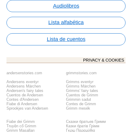
Audiolibros
Lista alfabética
Lista de cuentos
PRIVACY & COOKIES
andersenstories.com
grimmstories.com
Andersens eventyr
Grimms eventyr
Andersens Märchen
Grimms Märchen
Andersen's fairy tales
Grimms' fairy tales
Cuentos de Andersen
Cuentos de Grimm
Contes d'Andersen
Grimmin sadut
Fiabe di Andersen
Contes de Grimm
Sprookjes van Andersen
Grimm mesék
Fiabe dei Grimm
Сказки братьев Гримм
Truyện cổ Grimm
Казки братів Грімм
Grimm Masalları
Γκριμ Παραμύθια