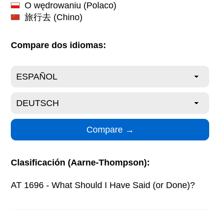
O wędrowaniu
(Polaco)
旅行去
(Chino)
Compare dos idiomas:
Clasificación (Aarne-Thompson):
AT 1696 - What Should I Have Said (or Done)?