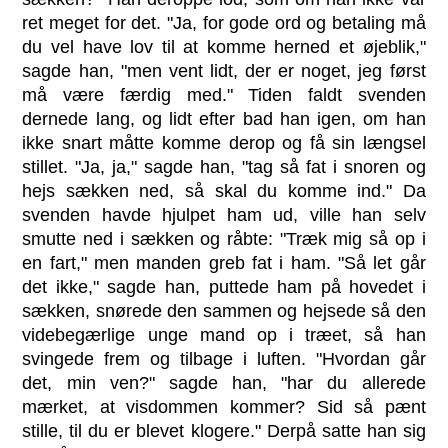
ret meget for det. "Ja, for gode ord og betaling må
du vel have lov til at komme herned et øjeblik,"
sagde han, "men vent lidt, der er noget, jeg først
må være færdig med." Tiden faldt svenden
dernede lang, og lidt efter bad han igen, om han
ikke snart måtte komme derop og få sin længsel
stillet. "Ja, ja," sagde han, "tag så fat i snoren og
hejs sækken ned, så skal du komme ind." Da
svenden havde hjulpet ham ud, ville han selv
smutte ned i sækken og råbte: "Træk mig så op i
en fart," men manden greb fat i ham. "Så let går
det ikke," sagde han, puttede ham på hovedet i
sækken, snørede den sammen og hejsede så den
videbegærlige unge mand op i træet, så han
svingede frem og tilbage i luften. "Hvordan går
det, min ven?" sagde han, "har du allerede
mærket, at visdommen kommer? Sid så pænt
stille, til du er blevet klogere." Derpå satte han sig