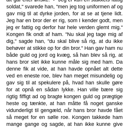
soldat," svarede han, "men jeg tog uniformen af og
gav mig til at dyrke jorden, for at se at tjene lidt.
Jeg har en bror der er rig, som I kender godt, men
jeg er fattig og derfor har hele verden glemt mig."
Kongen fik ondt af ham. "Nu skal jeg tage mig af
dig," sagde han, "du skal blive så rig, at du ikke
behøver at stikke op for din bror." Han gav ham nu
både guld og jord og kvæg, så han blev så rig, at
hans bror slet ikke kunne måle sig med ham. Da
denne fik at vide, at han havde opnået alt dette
ved en eneste roe, blev han meget misundelig og
gav sig til at spekulere på, hvad han skulle gøre
for at opnå en sådan lykke. Han ville bære sig
rigtig fiffigt ad og bragte kongen guld og prægtige
heste og tænkte, at han måtte få noget ganske
vidunderligt til gengæld, når hans bror havde fået
så meget for en sølle roe. Kongen takkede ham
mange gange og sagde, at han ikke kunne give