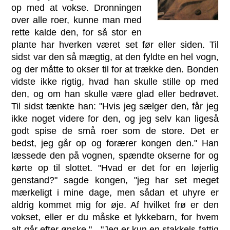
op med at vokse. Dronningen
over alle roer, kunne man med
rette kalde den, for så stor en
plante har hverken været set før eller siden. Til
sidst var den så mægtig, at den fyldte en hel vogn,
og der måtte to okser til for at trække den. Bonden
vidste ikke rigtig, hvad han skulle stille op med
den, og om han skulle være glad eller bedrøvet.
Til sidst tænkte han: "Hvis jeg sælger den, får jeg
ikke noget videre for den, og jeg selv kan ligeså
godt spise de små roer som de store. Det er
bedst, jeg går op og forærer kongen den." Han
læssede den på vognen, spændte okserne for og
kørte op til slottet. "Hvad er det for en løjerlig
genstand?" sagde kongen, "jeg har set meget
mærkeligt i mine dage, men sådan et uhyre er
aldrig kommet mig for øje. Af hvilket frø er den
vokset, eller er du måske et lykkebarn, for hvem
alt går efter ønske." - "Jeg er kun en stakkels fattig