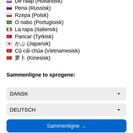
De raap
(Hollandsk)
Репа
(Russisk)
Rzepa
(Polsk)
O nabo
(Portugisisk)
La rapa
(Italiensk)
Pancar
(Tyrkisk)
かぶ
(Japansk)
Củ cải chúa
(Vietnamesisk)
萝卜
(Kinesisk)
Sammenligne to sprogene: