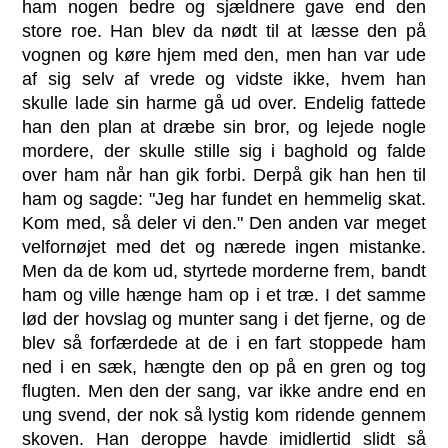
ham nogen bedre og sjældnere gave end den
store roe. Han blev da nødt til at læsse den på
vognen og køre hjem med den, men han var ude
af sig selv af vrede og vidste ikke, hvem han
skulle lade sin harme gå ud over. Endelig fattede
han den plan at dræbe sin bror, og lejede nogle
mordere, der skulle stille sig i baghold og falde
over ham når han gik forbi. Derpå gik han hen til
ham og sagde: "Jeg har fundet en hemmelig skat.
Kom med, så deler vi den." Den anden var meget
velfornøjet med det og nærede ingen mistanke.
Men da de kom ud, styrtede morderne frem, bandt
ham og ville hænge ham op i et træ. I det samme
lød der hovslag og munter sang i det fjerne, og de
blev så forfærdede at de i en fart stoppede ham
ned i en sæk, hængte den op på en gren og tog
flugten. Men den der sang, var ikke andre end en
ung svend, der nok så lystig kom ridende gennem
skoven. Han deroppe havde imidlertid slidt så