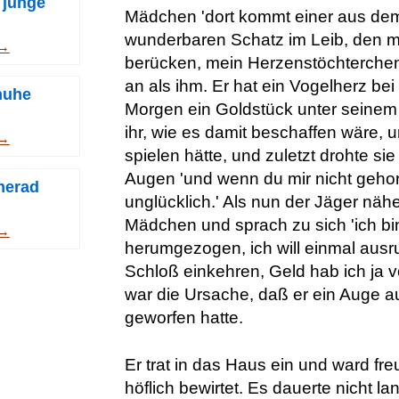
 junge
Mädchen 'dort kommt einer aus dem
wunderbaren Schatz im Leib, den 
 →
berücken, mein Herzenstöchterchen
an als ihm. Er hat ein Vogelherz bei 
huhe
Morgen ein Goldstück unter seinem K
ihr, wie es damit beschaffen wäre, 
 →
spielen hätte, und zuletzt drohte si
Augen 'und wenn du mir nicht gehorc
merad
unglücklich.' Als nun der Jäger nähe
Mädchen und sprach zu sich 'ich bi
 →
herumgezogen, ich will einmal aus
Schloß einkehren, Geld hab ich ja vo
war die Ursache, daß er ein Auge a
geworfen hatte.
Er trat in das Haus ein und ward f
höflich bewirtet. Es dauerte nicht la