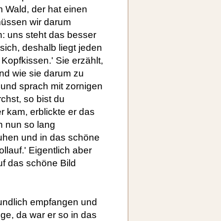
 Wald, der hat einen
müssen wir darum
: uns steht das besser
sich, deshalb liegt jeden
opfkissen.' Sie erzählt,
und wie sie darum zu
e und sprach mit zornigen
hst, so bist du
r kam, erblickte er das
n nun so lang
ruhen und in das schöne
llauf.' Eigentlich aber
uf das schöne Bild
reundlich empfangen und
nge, da war er so in das