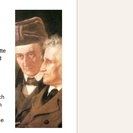
tte
d
ch
h
ne