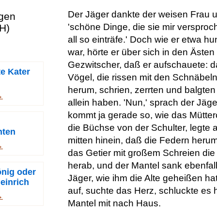
Der Jäger dankte der weisen Frau u
ngen
'schöne Dinge, die sie mir verspro
H)
all so einträfe.' Doch wie er etwa h
war, hörte er über sich in den Äste
Gezwitscher, daß er aufschauete: d
te Kater
Vögel, die rissen mit den Schnäbel
herum, schrien, zerrten und balgten s
→
allein haben. 'Nun,' sprach der Jäger
kommt ja gerade so, wie das Mütter
die Büchse von der Schulter, legte 
nten
mitten hinein, daß die Federn heru
→
das Getier mit großem Schreien die Fl
herab, und der Mantel sank ebenfall
nig oder
Jäger, wie ihm die Alte geheißen hat
einrich
auf, suchte das Herz, schluckte es
→
Mantel mit nach Haus.