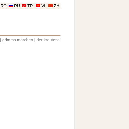
RO
RU
TR
VI
ZH
|
grimms märchen
|
der krautesel