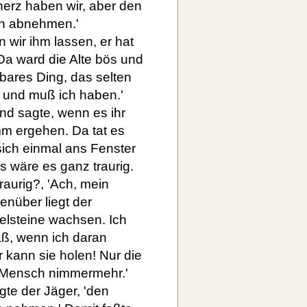
herz haben wir, aber den
h abnehmen.'
 wir ihm lassen, er hat
Da ward die Alte bös und
rbares Ding, das selten
l und muß ich haben.'
d sagte, wenn es ihr
imm ergehen. Da tat es
sich einmal ans Fenster
s wäre es ganz traurig.
raurig?, 'Ach, mein
enüber liegt der
elsteine wachsen. Ich
aß, wenn ich daran
r kann sie holen! Nur die
n Mensch nimmermehr.'
agte der Jäger, 'den