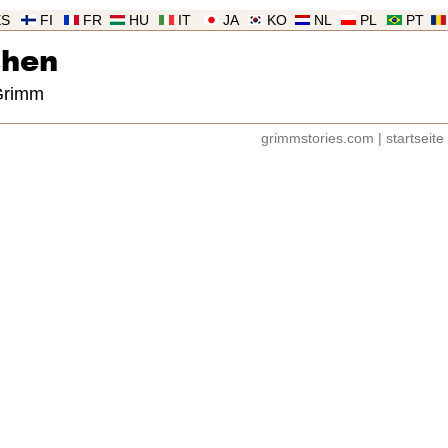
ES
FI
FR
HU
IT
JA
KO
NL
PL
PT
chen
 Grimm
grimmstories.com
|
startseite