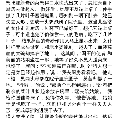
想吃那新奇的菜想得口水快流出来了，急忙亲自下
厨房去做起来。 做好后，她等不及端上桌子，伸手
抓了几片叶子塞进嘴里，哪知刚一咽下肚去，她已
失去人形，变成一头驴跑到了院子里。 这当儿巫婆
的女仆走进厨房，见莴苣已做好了，想把它端上桌
子，可半道也犯了偷偷尝一点的毛病，吃下了几片
叶子。 结果莴苣的奇妙作用又马上显示出来，女仆
同样变成头母驴，和老巫婆跑到一起去了，而装莴
苣的大碗却掉在了地上。 这其间，"国王的使者"和
美丽的姑娘坐在一起，她等了好久不见人送菜来，
也馋了，就问："不知道莴苣在哪儿呵？"猎人想一
定是菜已经起作用，说："我去厨房看看吧。"他走
下楼，见两头母驴在院子里兜圈子，莴苣却撒了一
地。 "行啦，"他说，"那两个已得到惩罚，"说着把
剩余的菜叶儿捡起来放在碗里，端去给姑娘。 "我
给你送佳肴来了，免得你久等。"他告诉她。 姑娘
于是也吃了一些，立刻也和另外两个一样失去人
形，变成母驴跑进院子去了。
猎人先洗了脸，让那些变驴的家伙能认出他，然后