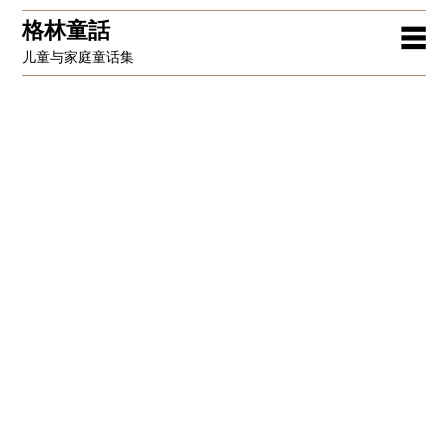
格林童話
☰
儿童与家庭童话集