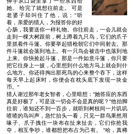
伸手从口袋里拿了一些东西给
她。 给完了就想往前走。 可是
老婆子却叫住了他，说："听
着，亲爱的猎人，为报答你的好
心肠，我要送你一样礼物。你往前走，一会儿就会
走到一棵大树跟前，树上蹲着九只鸟，它们的爪子
里抓着件斗篷。你要举起猎枪朝它们中间射去。那
件斗篷就会落到地上。有一只鸟会被击中也落到地
上来。你快捡起斗篷，那是一件如意斗篷，你只要
把它往身上一披，心里想到什么地方马上就会到什
么地方。你还得掏出那死鸟的心来整个吞下，这样
每天早上起床时，你便会在枕头底下发现一块金
币。"
猎人谢过那年老女智者，心里暗想："她答应的东西
真是好极了，可是这一切会不会是真的呢？"他抬脚
往前，谁知还不到一百步，就听到树枝间一片叽叽
喳喳的鸟叫声，急忙抬头一看，只见一群鸟果然用
喙子、爪子拽住一块布在扯来扯去，它们你抢我
夺，相互争吵，谁都想把布占为己有。 "哈，真稀