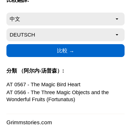
比較翻譯:
分類 （阿尔内-汤普森）:
AT 0567 - The Magic Bird Heart
AT 0566 - The Three Magic Objects and the
Wonderful Fruits (Fortunatus)
Grimmstories.com