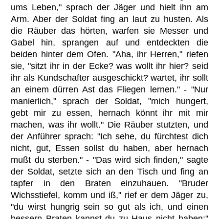
ums Leben," sprach der Jäger und hielt ihn am
Arm. Aber der Soldat fing an laut zu husten. Als
die Räuber das hörten, warfen sie Messer und
Gabel hin, sprangen auf und entdeckten die
beiden hinter dem Ofen. "Aha, ihr Herren," riefen
sie, "sitzt ihr in der Ecke? was wollt ihr hier? seid
ihr als Kundschafter ausgeschickt? wartet, ihr sollt
an einem dürren Ast das Fliegen lernen." - "Nur
manierlich," sprach der Soldat, "mich hungert,
gebt mir zu essen, hernach könnt ihr mit mir
machen, was ihr wollt." Die Räuber stutzten, und
der Anführer sprach: "Ich sehe, du fürchtest dich
nicht, gut, Essen sollst du haben, aber hernach
mußt du sterben." - "Das wird sich finden," sagte
der Soldat, setzte sich an den Tisch und fing an
tapfer in den Braten einzuhauen. "Bruder
Wichsstiefel, komm und iß," rief er dem Jäger zu,
"du wirst hungrig sein so gut als ich, und einen
bessern Braten kannst du zu Haus nicht haben;"