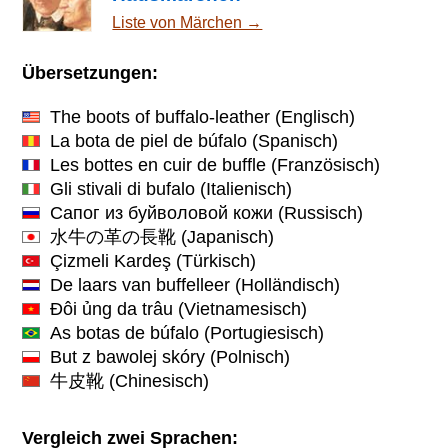
Liste von Märchen →
Übersetzungen:
The boots of buffalo-leather
(Englisch)
La bota de piel de búfalo
(Spanisch)
Les bottes en cuir de buffle
(Französisch)
Gli stivali di bufalo
(Italienisch)
Сапог из буйволовой кожи
(Russisch)
水牛の革の長靴
(Japanisch)
Çizmeli Kardeş
(Türkisch)
De laars van buffelleer
(Holländisch)
Đôi ủng da trâu
(Vietnamesisch)
As botas de búfalo
(Portugiesisch)
But z bawolej skóry
(Polnisch)
牛皮靴
(Chinesisch)
Vergleich zwei Sprachen: