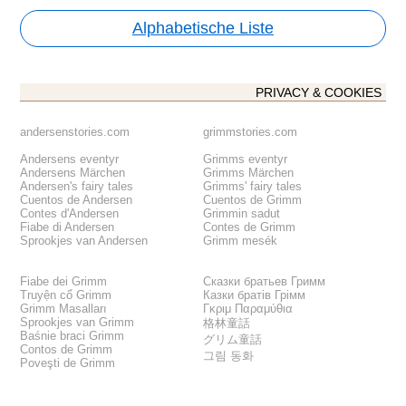
Alphabetische Liste
PRIVACY & COOKIES
andersenstories.com
grimmstories.com
Andersens eventyr
Grimms eventyr
Andersens Märchen
Grimms Märchen
Andersen's fairy tales
Grimms' fairy tales
Cuentos de Andersen
Cuentos de Grimm
Contes d'Andersen
Grimmin sadut
Fiabe di Andersen
Contes de Grimm
Sprookjes van Andersen
Grimm mesék
Fiabe dei Grimm
Сказки братьев Гримм
Truyện cổ Grimm
Казки братів Грімм
Grimm Masalları
Γκριμ Παραμύθια
Sprookjes van Grimm
格林童話
Baśnie braci Grimm
グリム童話
Contos de Grimm
그림 동화
Poveşti de Grimm