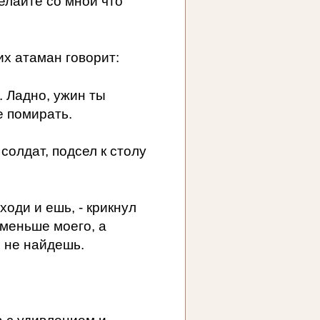
елайте со мной что
их атаман говорит:
а. Ладно, ужин ты
е помирать.
солдат, подсел к столу
ходи и ешь, - крикнул
 меньше моего, а
я не найдешь.