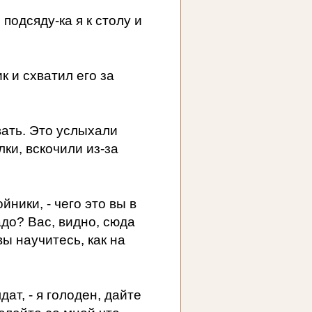
подсяду-ка я к столу и
ик и схватил его за
вать. Это услыхали
ки, вскочили из-за
ойники, - чего это вы в
адо? Вас, видно, сюда
ы научитесь, как на
дат, - я голоден, дайте