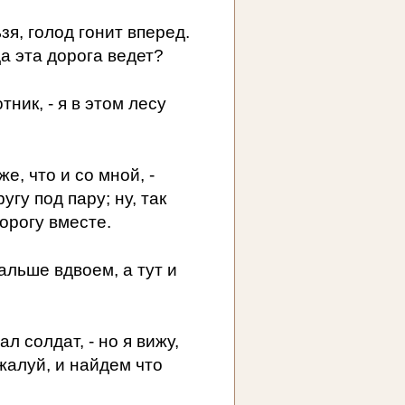
я, голод гонит вперед.
а эта дорога ведет?
тник, - я в этом лесу
е, что и со мной, -
угу под пару; ну, так
орогу вместе.
альше вдвоем, а тут и
ал солдат, - но я вижу,
жалуй, и найдем что