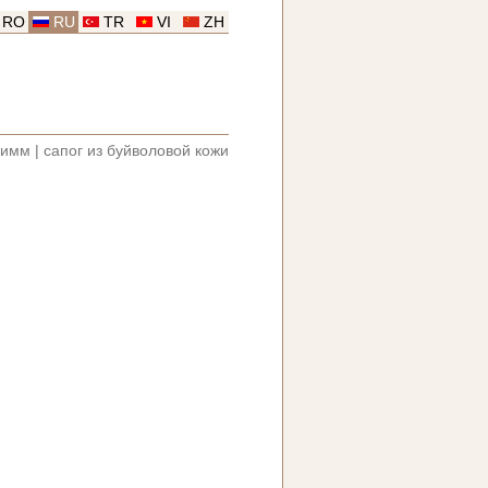
RO
RU
TR
VI
ZH
римм
|
сапог из буйволовой кожи