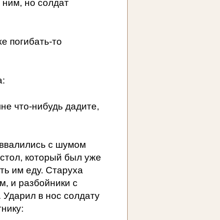
 ним, но солдат
же погибать-то
а:
мне что-нибудь дадите,
к ввалились с шумом
 стол, который был уже
ть им еду. Старуха
, и разбойники с
 Ударил в нос солдату
тнику: