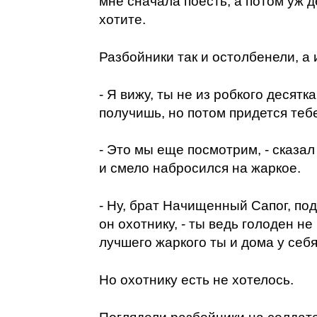
мне сначала поесть, а потом уж д
хотите.
Разбойники так и остолбенели, а 
- Я вижу, ты не из робкого десятк
получишь, но потом придется теб
- Это мы еще посмотрим, - сказал 
и смело набросился на жаркое.
- Ну, брат Начищенный Сапог, под
он охотнику, - ты ведь голоден не
лучшего жаркого ты и дома у себ
Но охотнику есть не хотелось.