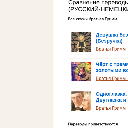
Сравнение перевод
(РУССКИЙ-НЕМЕЦК
Все сказки братьев Гримм
Девушка без
(Безручка)
Братья Гримм
Чёрт с трем
золотыми в
Братья Гримм
Одноглазка,
Двуглазка и
Трехглазка
Братья Гримм
Переводы приветствуются