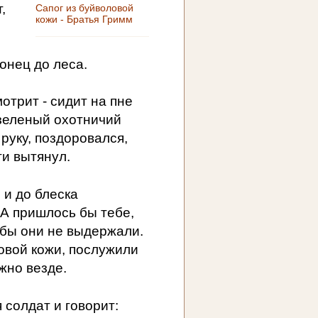
,
Сапог из буйволовой
кожи - Братья Гримм
конец до леса.
мотрит - сидит на пне
 зеленый охотничий
руку, поздоровался,
ги вытянул.
 и до блеска
- А пришлось бы тебе,
о бы они не выдержали.
ловой кожи, послужили
жно везде.
 солдат и говорит: