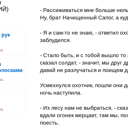
ы
ИЙ)
- Рассиживаться мне больше нельз
Ну, брат Начищенный Сапог, а куд
- Я и сам-то не знаю, - ответил охо
 рук
заблудился.
 →
- Стало быть, и с тобой вышло то ж
сказал солдат, - значит, мы друг др
я
давай не разлучаться и поищем д
олосками
 →
Усмехнулся охотник, пошли они д
ночь наступила.
- Из лесу нам не выбраться, - сказ
 →
вдали огонек мерцает, там мы, по
поесть.