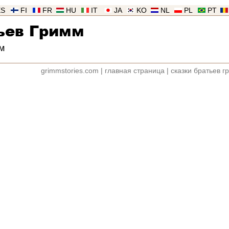
ES
FI
FR
HU
IT
JA
KO
NL
PL
PT
ьев Гримм
м
grimmstories.com
|
главная страница
|
сказки братьев г