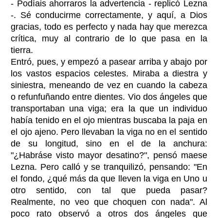
- Podíais ahorraros la advertencia - replicó Lezna
-. Sé conducirme correctamente, y aquí, a Dios
gracias, todo es perfecto y nada hay que merezca
crítica, muy al contrario de lo que pasa en la
tierra.
Entró, pues, y empezó a pasear arriba y abajo por
los vastos espacios celestes. Miraba a diestra y
siniestra, meneando de vez en cuando la cabeza
o refunfuñando entre dientes. Vio dos ángeles que
transportaban una viga; era la que un individuo
había tenido en el ojo mientras buscaba la paja en
el ojo ajeno. Pero llevaban la viga no en el sentido
de su longitud, sino en el de la anchura:
"¿Habráse visto mayor desatino?", pensó maese
Lezna. Pero calló y se tranquilizó, pensando: "En
el fondo, ¿qué más da que lleven la viga en Uno u
otro sentido, con tal que pueda pasar?
Realmente, no veo que choquen con nada". Al
poco rato observó a otros dos ángeles que