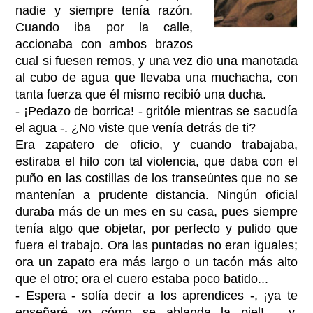
nadie y siempre tenía razón.
Cuando iba por la calle,
accionaba con ambos brazos
cual si fuesen remos, y una vez dio una manotada
al cubo de agua que llevaba una muchacha, con
tanta fuerza que él mismo recibió una ducha.
- ¡Pedazo de borrica! - gritóle mientras se sacudía
el agua -. ¿No viste que venía detrás de ti?
Era zapatero de oficio, y cuando trabajaba,
estiraba el hilo con tal violencia, que daba con el
puño en las costillas de los transeúntes que no se
mantenían a prudente distancia. Ningún oficial
duraba más de un mes en su casa, pues siempre
tenía algo que objetar, por perfecto y pulido que
fuera el trabajo. Ora las puntadas no eran iguales;
ora un zapato era más largo o un tacón más alto
que el otro; ora el cuero estaba poco batido...
- Espera - solía decir a los aprendices -, ¡ya te
enseñaré yo cómo se ablanda la piel! - y,