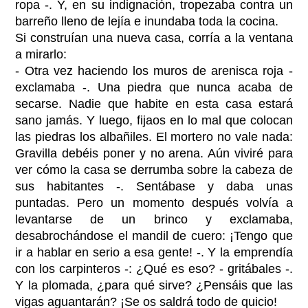
ropa -. Y, en su indignación, tropezaba contra un
barreño lleno de lejía e inundaba toda la cocina.
Si construían una nueva casa, corría a la ventana
a mirarlo:
- Otra vez haciendo los muros de arenisca roja -
exclamaba -. Una piedra que nunca acaba de
secarse. Nadie que habite en esta casa estará
sano jamás. Y luego, fijaos en lo mal que colocan
las piedras los albañiles. El mortero no vale nada:
Gravilla debéis poner y no arena. Aún viviré para
ver cómo la casa se derrumba sobre la cabeza de
sus habitantes -. Sentábase y daba unas
puntadas. Pero un momento después volvía a
levantarse de un brinco y exclamaba,
desabrochándose el mandil de cuero: ¡Tengo que
ir a hablar en serio a esa gente! -. Y la emprendía
con los carpinteros -: ¿Qué es eso? - gritábales -.
Y la plomada, ¿para qué sirve? ¿Pensáis que las
vigas aguantarán? ¡Se os saldrá todo de quicio!