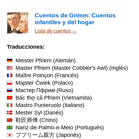
Cuentos de Grimm: Cuentos
infantiles y del hogar
Lista de cuentos →
Traducciones:
Meister Pfriem
(Alemán)
Master Pfriem (Master Cobbler's Awl)
(Inglés)
Maître Poinçon
(Francés)
Majster Ćwiek
(Polaco)
Мастер Пфрим
(Ruso)
Bác thợ cả Pfriem
(Vietnamita)
Mastro Punteruolo
(Italiano)
Mester Syl
(Danés)
鞋匠师傅
(Chino)
Nariz-de-Palmo-e-Meio
(Portugués)
プフリーム親方
(Japonés)