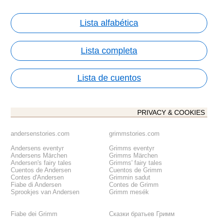
Lista alfabética
Lista completa
Lista de cuentos
PRIVACY & COOKIES
andersenstories.com
grimmstories.com
Andersens eventyr
Grimms eventyr
Andersens Märchen
Grimms Märchen
Andersen's fairy tales
Grimms' fairy tales
Cuentos de Andersen
Cuentos de Grimm
Contes d'Andersen
Grimmin sadut
Fiabe di Andersen
Contes de Grimm
Sprookjes van Andersen
Grimm mesék
Fiabe dei Grimm
Сказки братьев Гримм