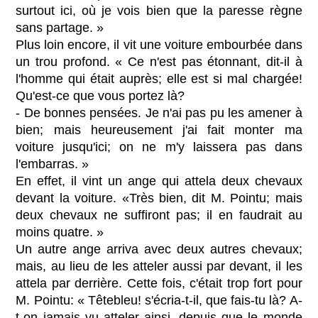
surtout ici, où je vois bien que la paresse règne
sans partage. »
Plus loin encore, il vit une voiture embourbée dans
un trou profond. « Ce n'est pas étonnant, dit-il à
l'homme qui était auprès; elle est si mal chargée!
Qu'est-ce que vous portez là?
- De bonnes pensées. Je n'ai pas pu les amener à
bien; mais heureusement j'ai fait monter ma
voiture jusqu'ici; on ne m'y laissera pas dans
l'embarras. »
En effet, il vint un ange qui attela deux chevaux
devant la voiture. «Très bien, dit M. Pointu; mais
deux chevaux ne suffiront pas; il en faudrait au
moins quatre. »
Un autre ange arriva avec deux autres chevaux;
mais, au lieu de les atteler aussi par devant, il les
attela par derrière. Cette fois, c'était trop fort pour
M. Pointu: « Têtebleu! s'écria-t-il, que fais-tu là? A-
t-on jamais vu atteler ainsi, depuis que le monde