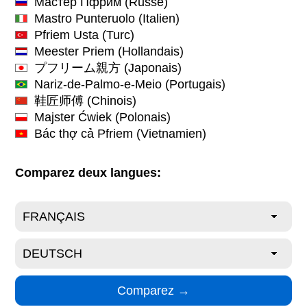
Мастер Пфрим
(Russe)
Mastro Punteruolo
(Italien)
Pfriem Usta
(Turc)
Meester Priem
(Hollandais)
プフリーム親方
(Japonais)
Nariz-de-Palmo-e-Meio
(Portugais)
鞋匠师傅
(Chinois)
Majster Ćwiek
(Polonais)
Bác thợ cả Pfriem
(Vietnamien)
Comparez deux langues: