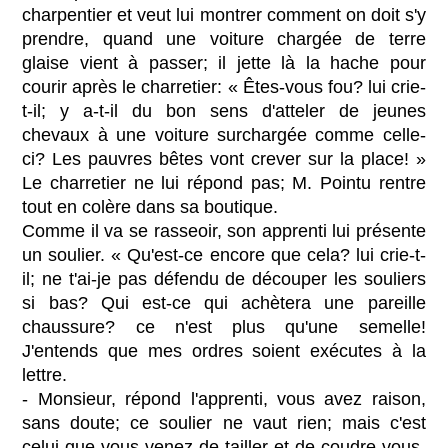
charpentier et veut lui montrer comment on doit s'y
prendre, quand une voiture chargée de terre
glaise vient à passer; il jette là la hache pour
courir après le charretier: « Êtes-vous fou? lui crie-
t-il; y a-t-il du bon sens d'atteler de jeunes
chevaux à une voiture surchargée comme celle-
ci? Les pauvres bêtes vont crever sur la place! »
Le charretier ne lui répond pas; M. Pointu rentre
tout en colère dans sa boutique.
Comme il va se rasseoir, son apprenti lui présente
un soulier. « Qu'est-ce encore que cela? lui crie-t-
il; ne t'ai-je pas défendu de découper les souliers
si bas? Qui est-ce qui achètera une pareille
chaussure? ce n'est plus qu'une semelle!
J'entends que mes ordres soient exécutes à la
lettre.
- Monsieur, répond l'apprenti, vous avez raison,
sans doute; ce soulier ne vaut rien; mais c'est
celui que vous venez de tailler et de coudre vous-