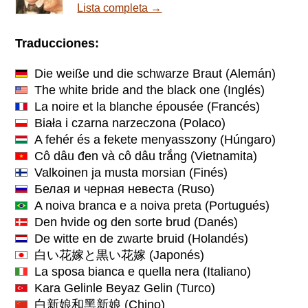
Lista completa →
Traducciones:
Die weiße und die schwarze Braut
(Alemán)
The white bride and the black one
(Inglés)
La noire et la blanche épousée
(Francés)
Biała i czarna narzeczona
(Polaco)
A fehér és a fekete menyasszony
(Húngaro)
Cô dâu đen và cô dâu trắng
(Vietnamita)
Valkoinen ja musta morsian
(Finés)
Белая и черная невеста
(Ruso)
A noiva branca e a noiva preta
(Portugués)
Den hvide og den sorte brud
(Danés)
De witte en de zwarte bruid
(Holandés)
白い花嫁と黒い花嫁
(Japonés)
La sposa bianca e quella nera
(Italiano)
Kara Gelinle Beyaz Gelin
(Turco)
白新娘和黑新娘
(Chino)