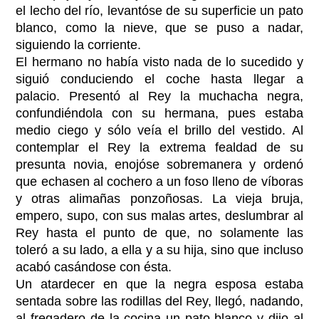
el lecho del río, levantóse de su superficie un pato
blanco, como la nieve, que se puso a nadar,
siguiendo la corriente.
El hermano no había visto nada de lo sucedido y
siguió conduciendo el coche hasta llegar a
palacio. Presentó al Rey la muchacha negra,
confundiéndola con su hermana, pues estaba
medio ciego y sólo veía el brillo del vestido. Al
contemplar el Rey la extrema fealdad de su
presunta novia, enojóse sobremanera y ordenó
que echasen al cochero a un foso lleno de víboras
y otras alimañas ponzoñosas. La vieja bruja,
empero, supo, con sus malas artes, deslumbrar al
Rey hasta el punto de que, no solamente las
toleró a su lado, a ella y a su hija, sino que incluso
acabó casándose con ésta.
Un atardecer en que la negra esposa estaba
sentada sobre las rodillas del Rey, llegó, nadando,
al fregadero de la cocina un pato blanco y dijo al