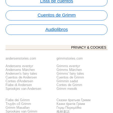
Lista de cuentos
Cuentos de Grimm
Audiolibros
PRIVACY & COOKIES
andersenstories.com
grimmstories.com
Andersens eventyr
Grimms eventyr
Andersens Märchen
Grimms Märchen
Andersen's fairy tales
Grimms' fairy tales
Cuentos de Andersen
Cuentos de Grimm
Contes d'Andersen
Grimmin sadut
Fiabe di Andersen
Contes de Grimm
Sprookjes van Andersen
Grimm mesék
Fiabe dei Grimm
Сказки братьев Гримм
Truyện cổ Grimm
Казки братів Грімм
Grimm Masalları
Γκριμ Παραμύθια
Sprookjes van Grimm
格林童話