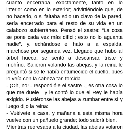
cuanto encerraba, exactamente, tanto en lo
interior como en lo exterior; advirtiéndole que, de
no hacerlo, o si faltaba sólo un clavo de la pared,
sería encerrado para el resto de su vida en un
calabozo subterráneo. Pensó el sastre: "La cosa
se pone cada vez más difícil; esto no lo aguanta
nadie", y, echándose el hato a la espalda,
marchóse por segunda vez. Llegado que hubo al
árbol hueco, se sentó a descansar, triste y
mohíno. Salieron volando las abejas, y la reina le
preguntó si se le había entumecido el cuello, pues
lo veía con la cabeza tan torcida.
- ¡Oh, no! - respondióle el sastre -, es otra cosa lo
que me duele - y le contó lo que el Rey le había
exigido. Pusiéronse las abejas a zumbar entre sí y
luego dijo la reina:
- Vuélvete a casa, y mañana a esta misma hora
vuelve con un pañuelo grande; todo saldrá bien.
Mientras regresaba a la ciudad, las abejas volaron