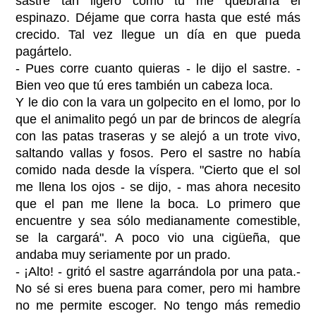
sastre tan ligero como tú me quebraría el
espinazo. Déjame que corra hasta que esté más
crecido. Tal vez llegue un día en que pueda
pagártelo.
- Pues corre cuanto quieras - le dijo el sastre. -
Bien veo que tú eres también un cabeza loca.
Y le dio con la vara un golpecito en el lomo, por lo
que el animalito pegó un par de brincos de alegría
con las patas traseras y se alejó a un trote vivo,
saltando vallas y fosos. Pero el sastre no había
comido nada desde la víspera. "Cierto que el sol
me llena los ojos - se dijo, - mas ahora necesito
que el pan me llene la boca. Lo primero que
encuentre y sea sólo medianamente comestible,
se la cargará". A poco vio una cigüeña, que
andaba muy seriamente por un prado.
- ¡Alto! - gritó el sastre agarrándola por una pata.-
No sé si eres buena para comer, pero mi hambre
no me permite escoger. No tengo más remedio