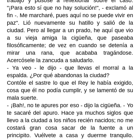
trabajo y púsose a reflexionar sobre el caso.
"¡Para esto sí que no hay solución!", - exclamó al
fin -. Me marcharé, pues aquí no se puede vivir en
paz". Lió nuevamente su hatillo y salió de la
ciudad. Pero al llegar a un prado, he aquí que vio
a su vieja amiga la cigüeña, que paseaba
filosóficamente; de vez en cuando se detenía a
mirar una rana, que acababa tragándose.
Acercósele la zancuda a saludarlo.
- Ya veo - le dijo - que llevas el morral a la
espalda. ¿Por qué abandonas la ciudad?
Contóle el sastre lo que el Rey le había exigido,
cosa que él no podía cumplir, y se lamentó de su
mala suerte.
- ¡Bah!, no te apures por eso - dijo la cigüeña. - Yo
te sacaré del apuro. Hace ya muchos siglos que
llevo a la ciudad a los niños recién nacidos; no me
costará gran cosa sacar de la fuente a un
principito. Vuélvete a casa y duerme tranquilo.