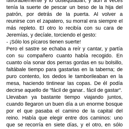
favorablemente y lo obsequiaban, y aun a veces
tenía la suerte de pescar un beso de la hija del
patrón, por detrás de la puerta. Al volver a
reunirse con el zapatero, su morral era siempre el
más repleto. El otro lo recibía con su cara de
Jeremías, y decíale, torciendo el gesto:
- ¡Sólo los pícaros tienen suerte!
Pero el sastre se echaba a reír y cantar, y partía
con su compañero cuanto había recogido. En
cuanto oía sonar dos perras gordas en su bolsillo,
faltábale tiempo para gastarlas en la taberna; de
puro contento, los dedos le tamborileaban en la
mesa, haciendo tintinear las copas. De él podía
decirse aquello de "fácil de ganar.. fácil de gastar".
Llevaban ya bastante tiempo viajando juntos,
cuando llegaron un buen día a un enorme bosque
por el que pasaba el camino de la capital del
reino. Había que elegir entre dos caminos: uno
que se recorría en siete días, y el otro, en sólo