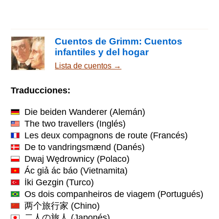
Cuentos de Grimm: Cuentos
infantiles y del hogar
Lista de cuentos →
Traducciones:
Die beiden Wanderer
(Alemán)
The two travellers
(Inglés)
Les deux compagnons de route
(Francés)
De to vandringsmænd
(Danés)
Dwaj Wędrownicy
(Polaco)
Ác giả ác báo
(Vietnamita)
İki Gezgin
(Turco)
Os dois companheiros de viagem
(Portugués)
两个旅行家
(Chino)
二人の旅人
(Japonés)