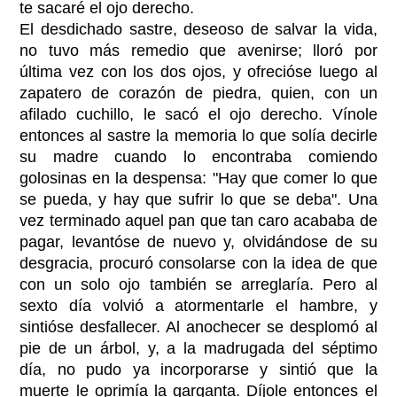
te sacaré el ojo derecho.
El desdichado sastre, deseoso de salvar la vida,
no tuvo más remedio que avenirse; lloró por
última vez con los dos ojos, y ofrecióse luego al
zapatero de corazón de piedra, quien, con un
afilado cuchillo, le sacó el ojo derecho. Vínole
entonces al sastre la memoria lo que solía decirle
su madre cuando lo encontraba comiendo
golosinas en la despensa: "Hay que comer lo que
se pueda, y hay que sufrir lo que se deba". Una
vez terminado aquel pan que tan caro acababa de
pagar, levantóse de nuevo y, olvidándose de su
desgracia, procuró consolarse con la idea de que
con un solo ojo también se arreglaría. Pero al
sexto día volvió a atormentarle el hambre, y
sintióse desfallecer. Al anochecer se desplomó al
pie de un árbol, y, a la madrugada del séptimo
día, no pudo ya incorporarse y sintió que la
muerte le oprimía la garganta. Díjole entonces el