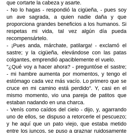
que cortarte la cabeza y asarte.
- No lo hagas - respondió la cigüeña, - pues soy
un ave sagrada, a quien nadie daña y que
proporciona grandes beneficios a los humanos. Si
respetas mi vida, tal vez algún día pueda
recompensártelo.
- ¡Pues anda, márchate, patilarga! - exclamó el
sastre; y la cigüeña, elevándose con las patas
colgantes, emprendió apaciblemente el vuelo.
"¿Qué voy a hacer ahora? - preguntóse el sastre;
- mi hambre aumenta por momentos, y tengo el
estómago cada vez más vacío. Lo primero que se
cruce en mi camino está perdido". Y, casi en el
mismo momento, vio una pareja de patitos que
estaban nadando en una charca.
- Venís como caídos del cielo - dijo, y, agarrando
uno de ellos, se dispuso a retorcerle el pescuezo;
y he aquí que un pato viejo, que estaba metido
entre los juncos, se puso a graznar ruidosamente