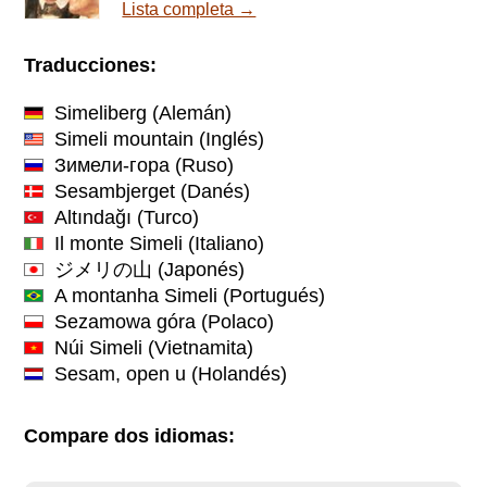
Lista completa →
Traducciones:
Simeliberg
(Alemán)
Simeli mountain
(Inglés)
Зимели-гора
(Ruso)
Sesambjerget
(Danés)
Altındağı
(Turco)
Il monte Simeli
(Italiano)
ジメリの山
(Japonés)
A montanha Simeli
(Portugués)
Sezamowa góra
(Polaco)
Núi Simeli
(Vietnamita)
Sesam, open u
(Holandés)
Compare dos idiomas: