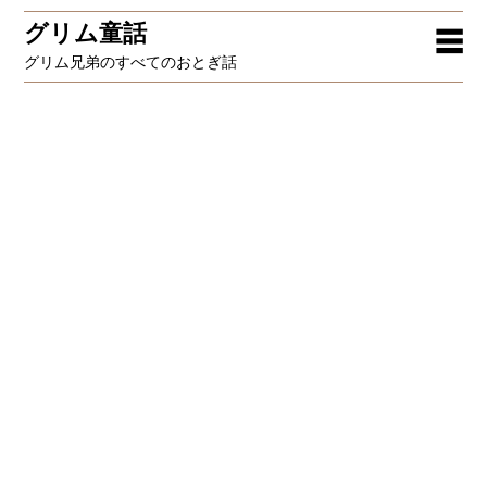
グリム童話
☰
グリム兄弟のすべてのおとぎ話