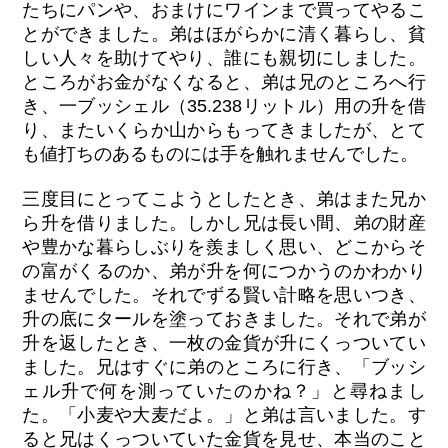
たちにパンや、おまけにワインまで買ってやるこ
とができました。弟はほがらかに清く暮らし、貧
しい人々を助けてやり、誰にも親切にしました。
ところがお金がなくなると、弟は兄のところへ行
き、一ブッシェル（35.238リットル）用の升を借
り、またいくらか山からもってきましたが、とて
も値打ちのあるものには手を触れませんでした。
三度目にとってこようとしたとき、弟はまた兄か
ら升を借りました。しかし兄は長い間、弟の財産
や豊かな暮らしぶりを羨ましく思い、どこからそ
の富がくるのか、弟が升を何につかうのかわかり
ませんでした。それでずる賢い計略を思いつき、
升の底にタールを塗っておきました。それで弟が
升を返したとき、一枚の金貨が升にくっついてい
ました。兄はすぐに弟のところに行き、「ブッシ
ェル升で何を測っていたのかね？」と尋ねまし
た。「小麦や大麦だよ。」と弟は言いました。す
ると兄はくっついていた金貨を見せ、本当のこと