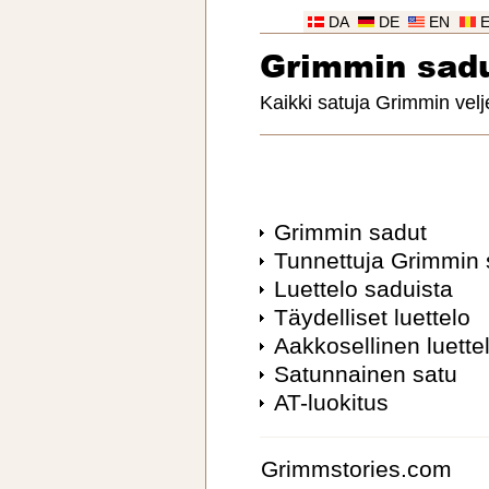
DA
DE
EN
Grimmin sad
Kaikki satuja Grimmin velj
Grimmin sadut
Tunnettuja Grimmin 
Luettelo saduista
Täydelliset luettelo
Aakkosellinen luette
Satunnainen satu
AT-luokitus
Grimmstories.com