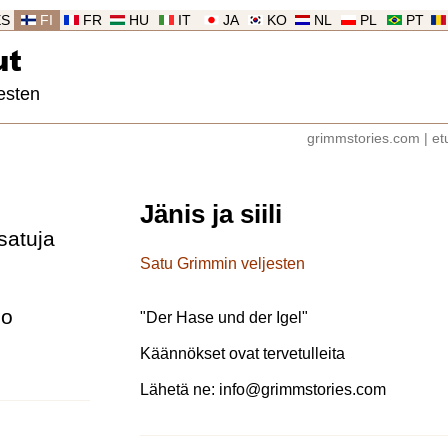
ES
FI
FR
HU
IT
JA
KO
NL
PL
PT
ut
esten
grimmstories.com
|
et
Jänis ja siili
satuja
Satu Grimmin veljesten
lo
"
Der Hase und der Igel
"
Käännökset ovat tervetulleita
Lähetä ne:
info@grimmstories.com