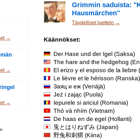
Grimmin saduista: "
Hausmärchen"
Täydelliset luettelo →
set →
Käännökset:
Der Hase und der Igel
(Saksa)
semän
The hare and the hedgehog
(Eng
El erizo y el esposo de la liebre
(
set →
Le lièvre et le hérisson
(Ranska)
Заяц и еж
(Venäjä)
ringel
Jeż i zając
(Puola)
Iepurele si ariciul
(Romania)
set →
Thỏ và nhím
(Vietnam)
De haas en de egel
(Hollanti)
兎とはりねずみ
(Japani)
om
野兔和刺猬
(Kiina)