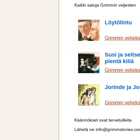
Kaikki satuja Grimmin veljesten
Löytölintu
Grimmin veljek
Susi ja seit
pientä kiliä
Grimmin veljek
Jorinde ja Jo
Grimmin veljek
Käännökset ovat tervetulleita
Lähetä ne
info@grimmstories.c