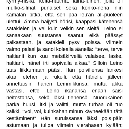
kyrmy-niska, kelta-naama, laiha-luinen, jolla oli
mulko-silmät punaiset sekä konko-nenä niin
kamalan pitkä, että sen pää leu'an ali-puoleen
ulettui. Ämmä häijysti hörisi, kaappasi kätehensä
satakielen ja vei kuin veikin sen sieltä. Leino ei
sanaakaan suustansa saanut eikä päässyt
paikastaan, ja satakieli pysyi poissa. Viimein
vaimo palasi ja sanoi kolealla äänellä: "terve, terve
haltiani! kun kuu metsäkirveliä valaisee, laske,
haltiani, hänet irti sopivalla aikaa." Silloin Leino
taas liikkumaan pääsi. Hän polvillensa lankesi
akan etehen ja rukoili, että hänelle jälleen
annettaisiin hänen Lemmikkinsä, mutta akka
vastasi, ett'ei Leino ikänänsä enään saisi
neitostansa, sekä läksi tiehensä. Nuorukainen
parka huusi, itki ja valitti, mutta turhaa oli tuo
kaikki. "Voi, voi, kuinkahan minun käyneekään tätä
kestäminen!" Hän suruissansa läksi pois-päin
astumaan ja tulipa viimein vierahasen kylään;