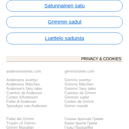
Satunnainen satu
Grimmin sadut
Luettelo saduista
PRIVACY & COOKIES
andersenstories.com
grimmstories.com
Andersens eventyr
Grimms eventyr
Andersens Märchen
Grimms Märchen
Andersen's fairy tales
Grimms' fairy tales
Cuentos de Andersen
Cuentos de Grimm
Contes d'Andersen
Grimmin sadut
Fiabe di Andersen
Contes de Grimm
Sprookjes van Andersen
Grimm mesék
Fiabe dei Grimm
Сказки братьев Гримм
Truyện cổ Grimm
Казки братів Грімм
Grimm Masalları
Γκριμ Παραμύθια