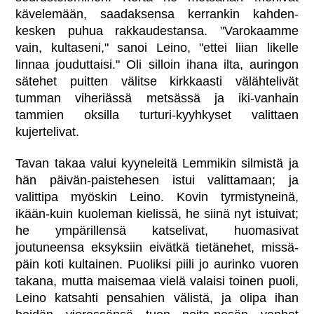
kävelemään, saadaksensa kerrankin kahden-
kesken puhua rakkaudestansa. "Varokaamme
vain, kultaseni," sanoi Leino, "ettei liian likelle
linnaa jouduttaisi." Oli silloin ihana ilta, auringon
sätehet puitten välitse kirkkaasti välähtelivät
tumman viheriässä metsässä ja iki-vanhain
tammien oksilla turturi-kyyhkyset valittaen
kujertelivat.
Tavan takaa valui kyyneleitä Lemmikin silmistä ja
hän päivän-paistehesen istui valittamaan; ja
valittipa myöskin Leino. Kovin tyrmistyneinä,
ikään-kuin kuoleman kielissä, he siinä nyt istuivat;
he ympärillensä katselivat, huomasivat
joutuneensa eksyksiin eivätkä tietänehet, missä-
päin koti kultainen. Puoliksi piili jo aurinko vuoren
takana, mutta maisemaa vielä valaisi toinen puoli,
Leino katsahti pensahien välistä, ja olipa ihan