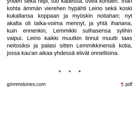
yhden sekä hiipi, tuo kädessä, ovea kohden. Ihan
kohta ämmän vierehen hypähti Leino sekä koski
kukallansa koppaan ja myöskin noitahan; nyt
akalta oli taika-voima mennyt, ja yhtä ihanana,
kuin ennenkin, Lemmikki sulhasensa sylihin
vaipui. Leino kaikki muutkin linnut muutti taas
neitosiksi ja palasi sitten Lemmikkinensä kotia,
jossa kau'an aikaa yhdessä elivät onnellisina.
* * *
grimmstories.com
pdf