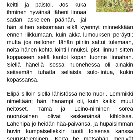
keitti ja paistoi. Jos kuka
ihminen hyvänsä läheni linnaa
sadan askeleen päähän, jäi
hän siihen seisomaan eikä kyennyt minnekkään
ennen liikkumaan, kuin akka lumouksen peräytti;
mutta jos neitonen tähän piiriin sattui tulemaan,
noita hänen kohta loihti linnuksi, pisti linnun sitten
koppaseen sekä kantoi kopan tuonne linnahan.
Siellä hänellä isossa huonehessa oli ainakin
seitsemän tuhatta sellaista sulo-lintua, kukin
kopassansa.
Elipä silloin siellä lähistössä neito nuori, Lemmikki
nimeltään; hän ihanampi oli, kuin kaikki muut
neitoset. Tämä ja Leino-niminen sorea
nuorukainen olivat keskenänsä kihloissa.
Lähenipä jo heidän hää-päivänsä, ja hupaisimman
huvin kumpaisellekkin tuotti toisensa kanssa
seurusteleminen. Kerta he metsähän menivät