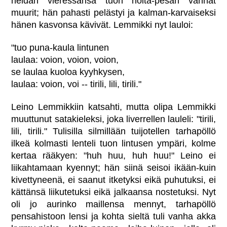
heidän vieressänsä tuon noita-pesän vanhat
muurit; hän pahasti pelästyi ja kalman-karvaiseksi
hänen kasvonsa kävivät. Lemmikki nyt lauloi:
"tuo puna-kaula lintunen
laulaa: voion, voion, voion,
se laulaa kuoloa kyyhkysen,
laulaa: voion, voi -- tirili, lili, tirili."
Leino Lemmikkiin katsahti, mutta olipa Lemmikki
muuttunut satakieleksi, joka liverrellen lauleli: "tirili,
lili, tirili." Tulisilla silmillään tuijotellen tarhapöllö
ilkeä kolmasti lenteli tuon lintusen ympäri, kolme
kertaa rääkyen: "huh huu, huh huu!" Leino ei
liikahtamaan kyennyt; hän siinä seisoi ikään-kuin
kivettyneenä, ei saanut itketyksi eikä puhutuksi, ei
kättänsä liikutetuksi eikä jalkaansa nostetuksi. Nyt
oli jo aurinko maillensa mennyt, tarhapöllö
pensahistoon lensi ja kohta sieltä tuli vanha akka