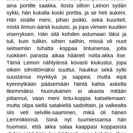
aina portille saakka. Ilosta silloin Leinon sydän
sykki, hän kukalla koski porttia, ja se heti aukeni.
Hän sisälle meni, pihan poikki, sekä kuunteli,
mistä linnun-ääniä kuuluisi, ja jopa viimein kuulikin
viserryksen. Hän sitä kohden astumaan läksi ja
tuli, kuin tulikin, siihen salihin, missä oli nuot
seitsemän tuhatta koppaa lintuinensa, joita
ruokkien parasta aikaa häärieli noita-akka itse.
Tämä Leinon nähtyänsä kovasti kiukustui, jopa
oikein silmittömäksi suuttui, haukkui sekä sylki
suustansa myrkkyä ja sappea, mutta eipä
kyennytkään pääsemään häntä kahta askelta
likemmäksi. Nuorukainen ei akasta mitään
piitannut, vaan meni lintu-koppia katselemaan:
mutta olipa siellä satakieliä sadoittain, ja vaikealta
siis veti selville-saaminen, mikä oli hänen
Lemmikkinsä. Siinä nyt tuumiessansa hän
huomasi, että akka salaa kaappasi koppasista