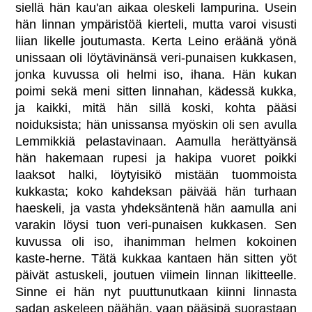
siellä hän kau'an aikaa oleskeli lampurina. Usein
hän linnan ympäristöä kierteli, mutta varoi visusti
liian likelle joutumasta. Kerta Leino eräänä yönä
unissaan oli löytävinänsä veri-punaisen kukkasen,
jonka kuvussa oli helmi iso, ihana. Hän kukan
poimi sekä meni sitten linnahan, kädessä kukka,
ja kaikki, mitä hän sillä koski, kohta pääsi
noiduksista; hän unissansa myöskin oli sen avulla
Lemmikkiä pelastavinaan. Aamulla herättyänsä
hän hakemaan rupesi ja hakipa vuoret poikki
laaksot halki, löytyisikö mistään tuommoista
kukkasta; koko kahdeksan päivää hän turhaan
haeskeli, ja vasta yhdeksäntenä hän aamulla ani
varakin löysi tuon veri-punaisen kukkasen. Sen
kuvussa oli iso, ihanimman helmen kokoinen
kaste-herne. Tätä kukkaa kantaen hän sitten yöt
päivät astuskeli, joutuen viimein linnan likitteelle.
Sinne ei hän nyt puuttunutkaan kiinni linnasta
sadan askeleen päähän, vaan pääsipä suorastaan