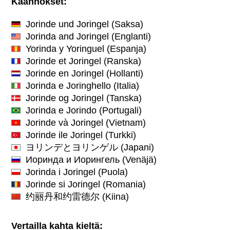
Käännökset:
Jorinde und Joringel
(Saksa)
Jorinda and Joringel
(Englanti)
Yorinda y Yoringuel
(Espanja)
Jorinde et Joringel
(Ranska)
Jorinde en Joringel
(Hollanti)
Jorinda e Joringhello
(Italia)
Jorinde og Joringel
(Tanska)
Jorinda e Jorindo
(Portugali)
Jorinde và Joringel
(Vietnam)
Jorinde ile Joringel
(Turkki)
ヨリンデとヨリンゲル
(Japani)
Иоринда и Иорингель
(Venäjä)
Jorinda i Joringel
(Puola)
Jorinde si Joringel
(Romania)
约丽丹和约雷德尔
(Kiina)
Vertailla kahta kieltä: