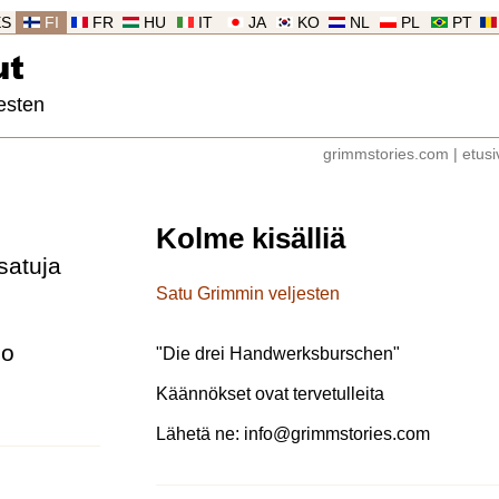
ES
FI
FR
HU
IT
JA
KO
NL
PL
PT
ut
esten
grimmstories.com
|
etusi
Kolme kisälliä
satuja
Satu Grimmin veljesten
lo
"
Die drei Handwerksburschen
"
Käännökset ovat tervetulleita
Lähetä ne:
info@grimmstories.com