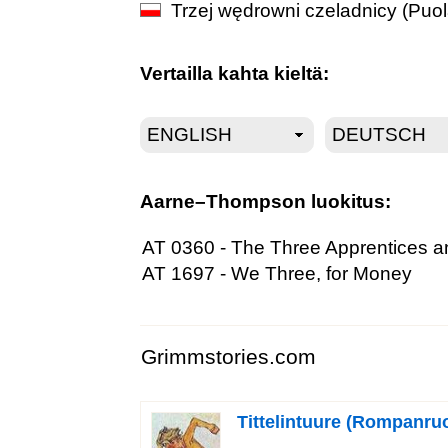
Trzej wędrowni czeladnicy
(Puol
Vertailla kahta kieltä:
Aarne–Thompson luokitus:
AT 0360 - The Three Apprentices an
AT 1697 - We Three, for Money
Grimmstories.com
Tittelintuure (Rompanruo