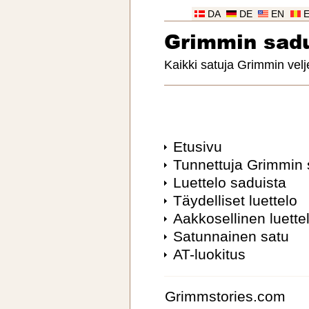
DA
DE
EN
Grimmin sad
Kaikki satuja Grimmin velj
Etusivu
Tunnettuja Grimmin 
Luettelo saduista
Täydelliset luettelo
Aakkosellinen luette
Satunnainen satu
AT-luokitus
Grimmstories.com