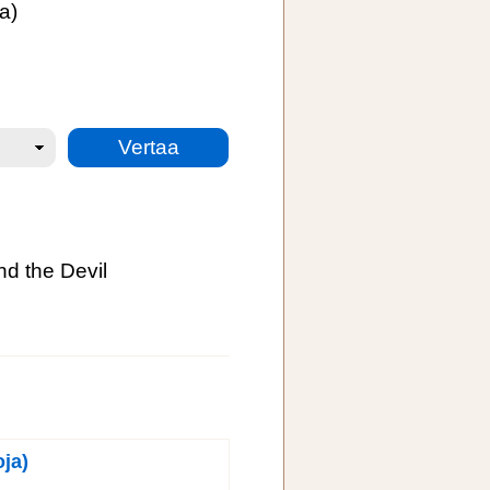
a)
d the Devil
ja)