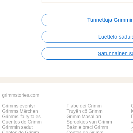
Tunnettuja Grimmin
Luettelo sadui
Satunnainen s
grimmstories.com
Grimms eventyr
Fiabe dei Grimm
Grimms Märchen
Truyện cổ Grimm
Grimms' fairy tales
Grimm Masalları
Cuentos de Grimm
Sprookjes van Grimm
Grimmin sadut
Baśnie braci Grimm
Contes de Grimm
Contos de Grimm