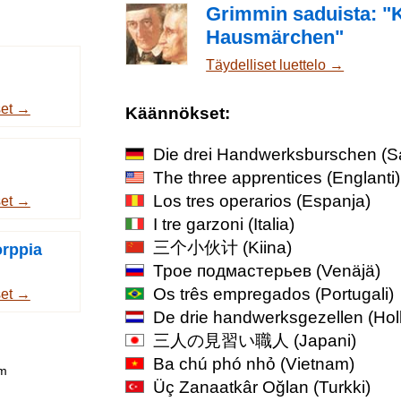
Grimmin saduista: "
Hausmärchen"
Täydelliset luettelo →
set →
Käännökset:
Die drei Handwerksburschen
(S
The three apprentices
(Englanti)
Los tres operarios
(Espanja)
set →
I tre garzoni
(Italia)
三个小伙计
(Kiina)
rppia
Трое подмастерьев
(Venäjä)
Os três empregados
(Portugali)
set →
De drie handwerksgezellen
(Holl
三人の見習い職人
(Japani)
Ba chú phó nhỏ
(Vietnam)
om
Üç Zanaatkâr Oğlan
(Turkki)