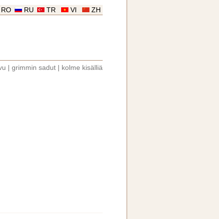
RO
RU
TR
VI
ZH
vu
|
grimmin sadut
|
kolme kisälliä