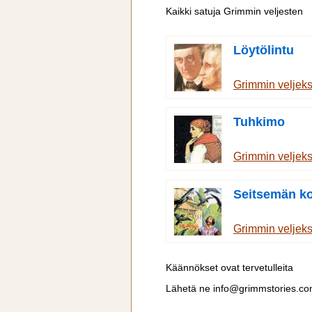
Kaikki satuja Grimmin veljesten
Löytölintu
Grimmin veljek
Tuhkimo
Grimmin veljek
Seitsemän ko
Grimmin veljek
Käännökset ovat tervetulleita
Lähetä ne
info@grimmstories.c