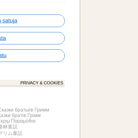
 satuja
sta
atu
PRIVACY & COOKIES
Сказки братьев Гримм
Казки братів Грімм
Γκριμ Παραμύθια
格林童話
グリム童話