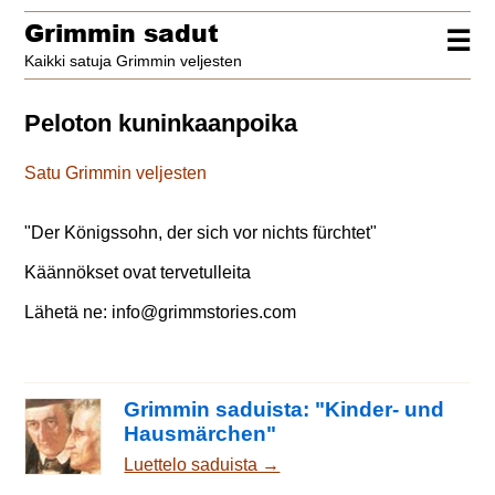
Grimmin sadut
☰
Kaikki satuja Grimmin veljesten
Peloton kuninkaanpoika
Satu Grimmin veljesten
"
Der Königssohn, der sich vor nichts fürchtet
"
Käännökset ovat tervetulleita
Lähetä ne:
info@grimmstories.com
Grimmin saduista: "Kinder- und
Hausmärchen"
Luettelo saduista →