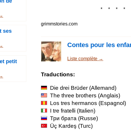
n de
* * * * 
 →
grimmstories.com
t ses
Contes pour les enfa
 →
Liste complète →
t petit
Traductions:
 →
Die drei Brüder
(Allemand)
The three brothers
(Anglais)
Los tres hermanos
(Espagnol)
I tre fratelli
(Italien)
Три брата
(Russe)
Üç Kardeş
(Turc)