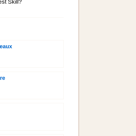
st Skill?
reaux
re