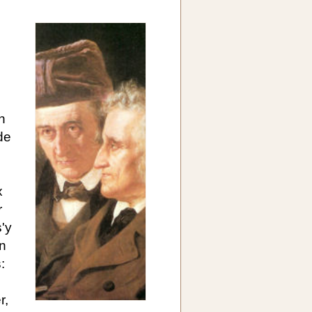
n
de
x
r
s'y
on
:
r,