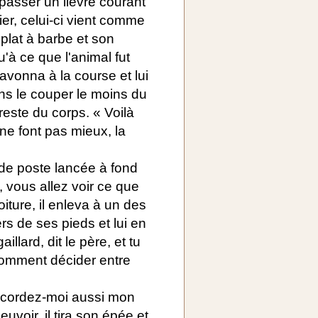
 passer un lièvre courant
bier, celui-ci vient comme
plat à barbe et son
'à ce que l'animal fut
 savonna à la course et lui
ans le couper le moins du
reste du corps. « Voilà
s ne font pas mieux, la
 de poste lancée à fond
, vous allez voir ce que
voiture, il enleva à un des
rs de ses pieds et lui en
illard, dit le père, et tu
 comment décider entre
accordez-moi aussi mon
uvoir, il tira son épée et