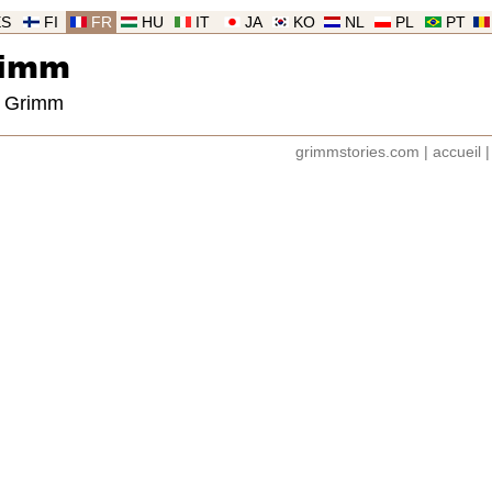
ES
FI
FR
HU
IT
JA
KO
NL
PL
PT
rimm
s Grimm
grimmstories.com
|
accueil