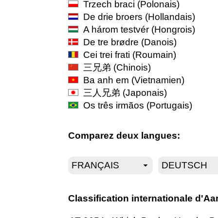
Trzech braci
(Polonais)
De drie broers
(Hollandais)
A három testvér
(Hongrois)
De tre brødre
(Danois)
Cei trei frati
(Roumain)
三兄弟
(Chinois)
Ba anh em
(Vietnamien)
三人兄弟
(Japonais)
Os três irmãos
(Portugais)
Comparez deux langues:
Classification internationale d'