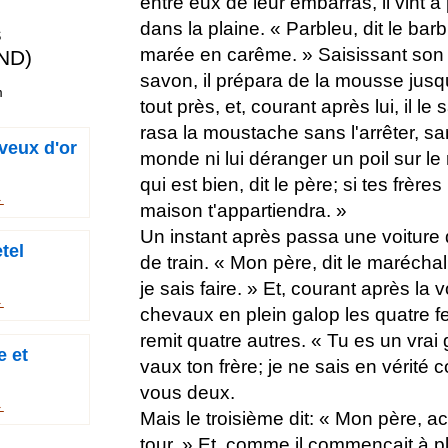
entre eux de leur embarras, il vint à
dans la plaine. « Parbleu, dit le bar
s
marée en carême. » Saisissant son 
ND)
savon, il prépara de la mousse jusqu
m
tout près, et, courant après lui, il le
rasa la moustache sans l'arrêter, s
veux d'or
monde ni lui déranger un poil sur le 
qui est bien, dit le père; si tes frère
→
maison t'appartiendra. »
Un instant après passa une voiture
tel
de train. « Mon père, dit le maréchal
je sais faire. » Et, courant après la 
→
chevaux en plein galop les quatre fe
remit quatre autres. « Tu es un vrai ga
 et
vaux ton frère; je ne sais en vérité
vous deux.
→
Mais le troisième dit: « Mon père, 
tour. » Et, comme il commençait à ple