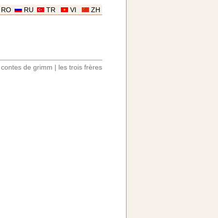
RO
RU
TR
VI
ZH
|
contes de grimm
|
les trois frères