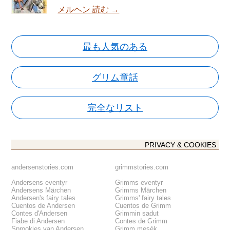
メルヘン 読む →
最も人気のある
グリム童話
完全なリスト
PRIVACY & COOKIES
andersenstories.com
grimmstories.com
Andersens eventyr
Grimms eventyr
Andersens Märchen
Grimms Märchen
Andersen's fairy tales
Grimms' fairy tales
Cuentos de Andersen
Cuentos de Grimm
Contes d'Andersen
Grimmin sadut
Fiabe di Andersen
Contes de Grimm
Sprookjes van Andersen
Grimm mesék