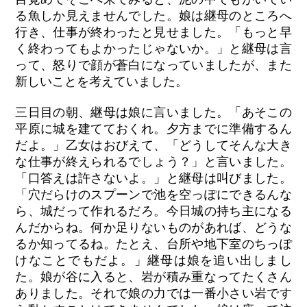
る魚しか見えませんでした。娘は継母のところへ
行き、仕事が終わったと見せました。「もっと早
く終わってもよかったじゃないか。」と継母は言
って、怒りで顔が蒼白になっていましたが、また
新しいことを考えていました。
三日目の朝、継母は娘に言いました。「あそこの
平原に城を建てておくれ。夕方までに準備するん
だよ。」乙女はおびえて、「どうしてそんな大き
な仕事が終えられるでしょう？」と言いました。
「口答えは許さないよ。」と継母は叫びました。
「穴だらけのスプーンで池を空っぽにできるんな
ら、城だって作れるだろ。今日城の持ち主になる
んだからね。何か足りないものがあれば、どうな
るか知ってるね。たとえ、台所や地下室のちっぽ
けなことでもだよ。」継母は娘を追い出しまし
た。娘が谷に入ると、岩が積み重なってたくさん
ありました。それで娘の力では一番小さい岩です