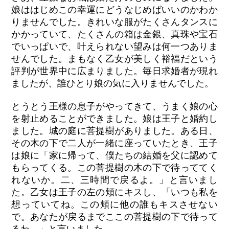
娘ははじめこの幸運にどうなじめばいいのかわか
りませんでした。きれいな服がたくさんタンスに
かかっていて、たくさんの箱は金銀、真珠や宝石
でいっぱいで、叶えられない望みは何一つありま
せんでした。まもなく乙女が美しく裕福だという
評判が世界中に広まりました。毎日求婚者が現れ
ましたが、誰ひとり娘の気に入りませんでした。
とうとう王様の息子がやってきて、うまく娘の心
を射止めることができました。娘は王子と婚約し
ました。城の庭に菩提樹がありました。ある日、
その木の下で二人が一緒に座っていたとき、王子
は娘に「家に帰って、僕たちの結婚を父に認めて
もらってくる。この菩提樹の木の下で待っててく
れないか。二、三時間で戻るよ。」と言いまし
た。乙女は王子の左の頬にキスし、「いつも私を
想っていてね。この頬に他の誰もキスさせない
で。あなたが戻るまでここの菩提樹の下で待って