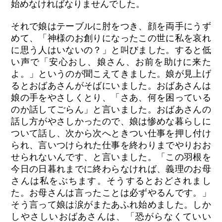
始めなければなりませんでした。
それで娘はテーブルに肘をつき、顔を両手にうず
めて、「神様のお創りになったこの世に私を哀れ
に思う人はいないの？」と叫びました。すると低
い声で「安心おし、娘さん、お前を助けに来た
よ。」というのが聞こえてきました。娘が見上げ
るとおばあさんがそばにいました。おばあさんは
娘の手をやさしくとり、「さあ、何を困っている
のか話してごらん」と言いました。おばあさんの
話し方がやさしかったので、娘は惨めな暮らしに
ついて話し、次から次へときつい仕事を押し付け
られ、言いつけられた仕事を終わりまでやりおお
せられないんです、と言いました。「この羽根を
今日の日暮れまでに終わらなければ、義理のお母
さんは私をぶちます。そうするとおどされまし
た。お母さんは言ったことは必ずやるんです。」
そう言って娘は涙がまたあふれ始めました。しか
しやさしいおばあさんは、「恐がらなくていい