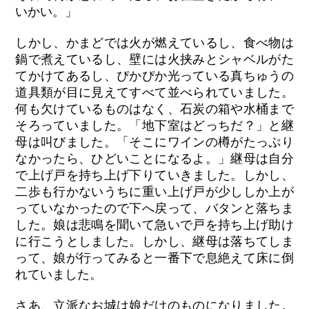
いかい。」
しかし、かまどでは火が燃えているし、食べ物は
鍋で煮えているし、壁には火挟みとシャベルがた
てかけてあるし、ぴかぴか光っている真ちゅうの
道具類が目に見えてすべて並べられていました。
何も欠けているものはなく、石炭の箱や水桶まで
そろっていました。「地下室はどっちだ？」と継
母は叫びました。「そこにワインの樽がたっぷり
なかったら、ひどいことになるよ。」継母は自分
で上げ戸を持ち上げ下りていきました。しかし、
二歩も行かないうちに重い上げ戸が少ししか上が
っていなかったので下へ戻って、バタンと落ちま
した。娘は悲鳴を聞いて急いで戸を持ち上げ助け
に行こうとしました。しかし、継母は落ちてしま
って、娘が行ってみると一番下で息絶えて床に倒
れていました。
さあ、立派なお城は娘だけのものになりました。