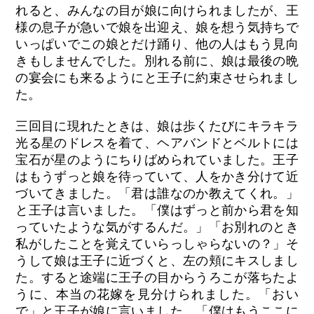
れると、みんなの目が娘に向けられましたが、王
様の息子が急いで娘を出迎え、娘を想う気持ちで
いっぱいでこの娘とだけ踊り、他の人はもう見向
きもしませんでした。別れる前に、娘は最後の晩
の宴会にも来るようにと王子に約束させられまし
た。
三回目に現れたときは、娘は歩くたびにキラキラ
光る星のドレスを着て、ヘアバンドとベルトには
宝石が星のようにちりばめられていました。王子
はもうずっと娘を待っていて、人をかき分けて近
づいてきました。「君は誰なのか教えてくれ。」
と王子は言いました。「僕はずっと前から君を知
っていたような気がするんだ。」「お別れのとき
私がしたことを覚えていらっしゃらないの？」そ
うして娘は王子に近づくと、左の頬にキスしまし
た。すると途端に王子の目からうろこが落ちたよ
うに、本当の花嫁を見分けられました。「おい
で」と王子が娘に言いました。「僕はもうここに