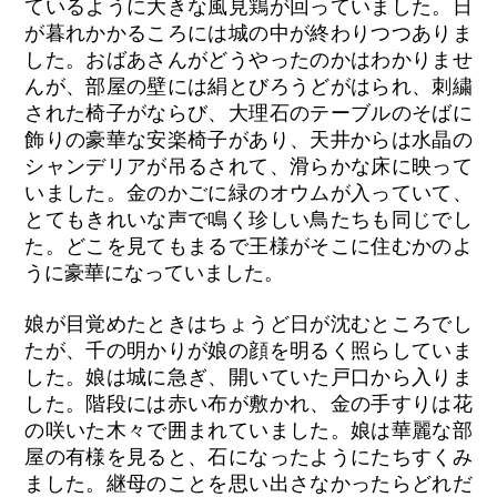
ているように大きな風見鶏が回っていました。日
が暮れかかるころには城の中が終わりつつありま
した。おばあさんがどうやったのかはわかりませ
んが、部屋の壁には絹とびろうどがはられ、刺繍
された椅子がならび、大理石のテーブルのそばに
飾りの豪華な安楽椅子があり、天井からは水晶の
シャンデリアが吊るされて、滑らかな床に映って
いました。金のかごに緑のオウムが入っていて、
とてもきれいな声で鳴く珍しい鳥たちも同じでし
た。どこを見てもまるで王様がそこに住むかのよ
うに豪華になっていました。
娘が目覚めたときはちょうど日が沈むところでし
たが、千の明かりが娘の顔を明るく照らしていま
した。娘は城に急ぎ、開いていた戸口から入りま
した。階段には赤い布が敷かれ、金の手すりは花
の咲いた木々で囲まれていました。娘は華麗な部
屋の有様を見ると、石になったようにたちすくみ
ました。継母のことを思い出さなかったらどれだ