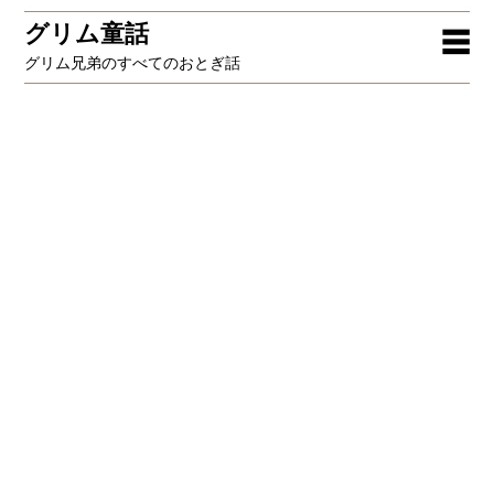
グリム童話
☰
グリム兄弟のすべてのおとぎ話