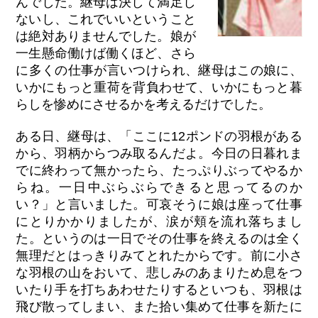
んでした。継母は決して満足し
ないし、これでいいということ
は絶対ありませんでした。娘が
一生懸命働けば働くほど、さら
に多くの仕事が言いつけられ、継母はこの娘に、
いかにもっと重荷を背負わせて、いかにもっと暮
らしを惨めにさせるかを考えるだけでした。
ある日、継母は、「ここに12ポンドの羽根がある
から、羽柄からつみ取るんだよ。今日の日暮れま
でに終わって無かったら、たっぷりぶってやるか
らね。一日中ぶらぶらできると思ってるのか
い？」と言いました。可哀そうに娘は座って仕事
にとりかかりましたが、涙が頬を流れ落ちまし
た。というのは一日でその仕事を終えるのは全く
無理だとはっきりみてとれたからです。前に小さ
な羽根の山をおいて、悲しみのあまりため息をつ
いたり手を打ちあわせたりするといつも、羽根は
飛び散ってしまい、また拾い集めて仕事を新たに