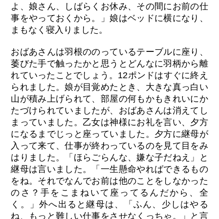
よ、娘さん、しばらくお休み、その間にお前の仕
事をやっておくから。」娘はベッドに横になり、
まもなく寝入りました。
おばあさんは羽根ののっているテーブルに座り、
萎びた手で触ったかと思うとどんなに羽柄から離
れていったことでしょう。12ポンドはすぐに終え
られました。娘が目覚めたとき、大きな真っ白い
山が積み上げられて、部屋の何もかもきれいにか
たづけられていましたが、おばあさんは消えてし
まっていました。乙女は神様にお礼を言い、夕方
になるまでじっと座っていました。夕方に継母が
入って来て、仕事が終わっているのを見て目をみ
はりました。「ほらごらんな、嫌な子だねえ」と
継母は言いました。「一生懸命やればできるもの
をね。それでなんでお前は他のことをしなかった
のさ？手をこまねいて座ってるんだから、全
く。」外へ出ると継母は、「ふん、少しはやる
ね、もっと難しい仕事をさせなくっちゃ。」と言