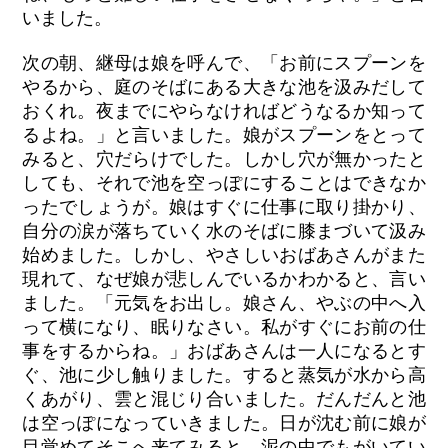
いました。
次の朝、継母は娘を呼んで、「お前にスプーンを
やるから、庭のそばにある大きな池を汲みだして
おくれ。夜までにやらなければどうなるか知って
るよね。」と言いました。娘がスプーンをとって
みると、穴だらけでした。しかし穴が無かったと
しても、それで池を空っぽにすることはできなか
ったでしょうが。娘はすぐに仕事に取り掛かり、
自分の涙が落ちていく水のそばに膝まづいて汲み
始めました。しかし、やさしいおばあさんがまた
現れて、なぜ娘が悲しんでいるかわかると、言い
ました。「元気をお出し。娘さん、やぶの中へ入
って横になり、眠りなさい。私がすぐにお前の仕
事をするからね。」おばあさんは一人になるとす
ぐ、池に少し触りました。すると蒸気が水から高
くあがり、雲と混じり合いました。だんだんと池
は空っぽになっていきました。日が沈む前に娘が
目覚めてそこへ来てみると、泥の中でもがいてい