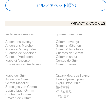
アルファベット順の
PRIVACY & COOKIES
andersenstories.com
grimmstories.com
Andersens eventyr
Grimms eventyr
Andersens Märchen
Grimms Märchen
Andersen's fairy tales
Grimms' fairy tales
Cuentos de Andersen
Cuentos de Grimm
Contes d'Andersen
Grimmin sadut
Fiabe di Andersen
Contes de Grimm
Sprookjes van Andersen
Grimm mesék
Fiabe dei Grimm
Сказки братьев Гримм
Truyện cổ Grimm
Казки братів Грімм
Grimm Masalları
Γκριμ Παραμύθια
Sprookjes van Grimm
格林童話
Baśnie braci Grimm
グリム童話
Contos de Grimm
그림 동화
Poveşti de Grimm