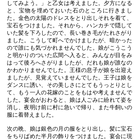
してみよう。」と乙女は考えました。夕方になる
と、宝物を埋めておいた石のところに行きまし
た。金色の太陽のドレスをとり出しそれを着て、
宝石をつけました。それから、ハンカチで隠して
いた髪を下ろしたので、長い巻き毛がたれさがり
ました。こうして町へでかけましたが、暗かった
ので誰にも気づかれませんでした。娘がこうこう
と明かりのついた広間へ入ると、みんなが目をみ
はって後ろへさがりましたが、だれも娘が誰なの
かわかりませんでした。王様の息子が娘を出迎え
ましたが、見覚えていませんでした。王子は娘を
ダンスに誘い、その美しさにとてもうっとりとし
て、もう一人の花嫁のことをもはや考えませんで
した。宴会がおわると、娘は人ごみに紛れて姿を
消し、夜明け前に村に急いで帰り、また牛飼いの
服に着替えました。
次の晩、娘は銀色の月の服をとり出し、髪に宝石
をちりばめた半月の飾りをつけました。宴会に現