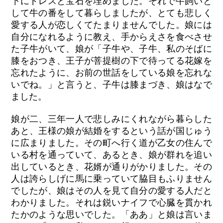
下にドレスと宝石を埋めました。それで牛飼いと
して牛の番をして暮らしましたが、とても悲しく
愛する人が恋しくてたまりませんでした。娘には
自分になれるように教え、手からえさを食べさせ
た子牛がいて、娘が「子牛や、子牛、私のそばに
膝をおつき、王子が菩提樹の下で待ってる花嫁を
忘れたように、お前の世話をしている娘を忘れな
いでね。」と言うと、子牛は膝まづき、娘はなで
ました。
娘が二、三年一人で悲しみにくれながら暮らした
あと、王様の娘が結婚をするという話が国じゅう
に広まりました。その町へ行く道が乙女の住んで
いる村を通っていて、あるとき、娘が群れを追い
出しているとき、花婿が通りがかりました。その
人は誇らしげに馬に乗っていて脇目もふりません
でしたが、娘はその人を見て自分の愛する人だと
わかりました。それは鋭いナイフで心臓を貫かれ
たかのような思いでした。「ああ」と娘は言いま