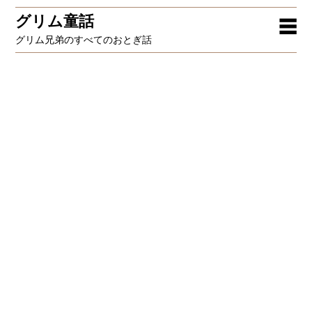
グリム童話
☰
グリム兄弟のすべてのおとぎ話