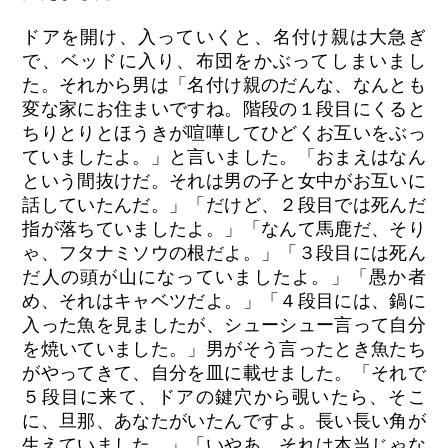
ドアを開け、入っていくと、名付け親は大急ぎ
で、ベッドに入り、布団をかぶってしまいまし
た。それから男は「名付け親のだんな、なんとも
変な家にお住まいですね。階段の１段目にくると
ちりとりとほうきが喧嘩してひどくお互いをぶっ
ていましたよ。」と言いました。「おまえはなん
という間抜けだ。それは男の子と女中がお互いに
話していたんだ。」「だけど、２段目では死んだ
指が落ちていましたよ。」「なんて馬鹿だ、そり
ゃ、フタナミソウの根だよ。」「３段目には死ん
だ人の頭が山になっていましたよ。」「愚か者
め、それはキャベツだよ。」「４段目には、鍋に
入った魚を見ましたが、シューシュー言って自分
を焼いていました。」男がそう言ったとき魚たち
がやってきて、自分を皿に載せました。「それで
５段目に来て、ドアの鍵穴から覗いたら、そこ
に、旦那、あなたがいたんですよ。長い長い角が
生えていました。」「いやあ、それは本当じゃな