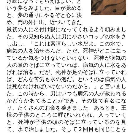
け親になってもらえばよい、と
いう夢をみました。目が覚める
と、夢の通りにやるぞと心に決
め、門の外に出、近づいてきた
最初の人に名付け親になってくれるよう頼みまし
た。その見知らぬ人は男に小さいコップの水をさ
し出し、「これは素晴らしい水だよ。この水で、
病気の人を治せるんだ。ただ、死神がどこに立っ
ているか気をつけないといけない。死神が病気の
人の頭のそばに立っていれば、病気の人に水をあ
げれば治る。だが、死神が足のそばに立っていれ
ば、どんな苦労も水の泡だ。というのは病気の人
は死ななければいけないのだから。」と言いまし
た。この時から、男はいつも病気の人が救われる
かどうかあてることができ、その技で有名にな
り、たくさんのお金を稼ぎました。あるとき、王
様の子供のところに呼びいれられ、入っていく
と、死神が子供の頭のそばに立っているのを見
て、水で治しました。そして２回目も同じことを