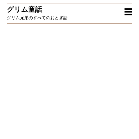
グリム童話
☰
グリム兄弟のすべてのおとぎ話