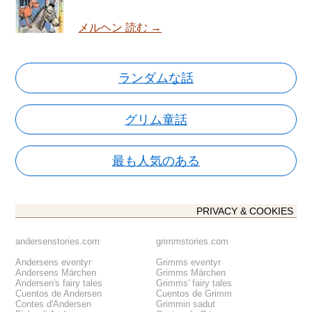
メルヘン 読む →
ランダムな話
グリム童話
最も人気のある
PRIVACY & COOKIES
andersenstories.com
grimmstories.com
Andersens eventyr
Grimms eventyr
Andersens Märchen
Grimms Märchen
Andersen's fairy tales
Grimms' fairy tales
Cuentos de Andersen
Cuentos de Grimm
Contes d'Andersen
Grimmin sadut