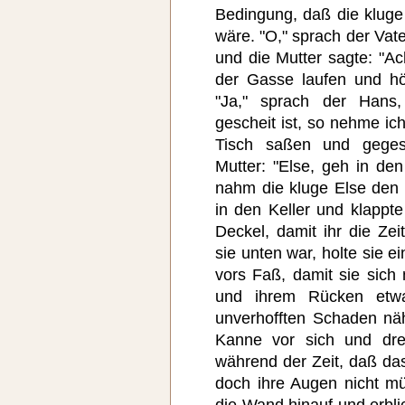
Bedingung, daß die kluge
wäre. "O," sprach der Vate
und die Mutter sagte: "Ac
der Gasse laufen und hör
"Ja," sprach der Hans,
gescheit ist, so nehme ich
Tisch saßen und geges
Mutter: "Else, geh in den
nahm die kluge Else den
in den Keller und klappt
Deckel, damit ihr die Zei
sie unten war, holte sie e
vors Faß, damit sie sich
und ihrem Rücken etw
unverhofften Schaden näh
Kanne vor sich und dr
während der Zeit, daß das 
doch ihre Augen nicht m
die Wand hinauf und erbli