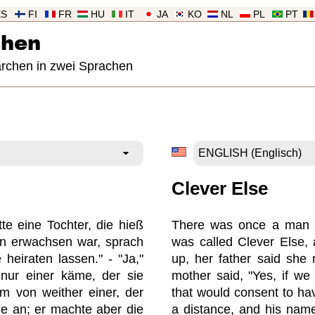
ES
FI
FR
HU
IT
JA
KO
NL
PL
PT
chen
ärchen in zwei Sprachen
Clever Else
te eine Tochter, die hieß
There was once a man 
nun erwachsen war, sprach
was called Clever Else
 heiraten lassen." - "Ja,"
up, her father said she
 nur einer käme, der sie
mother said, "Yes, if we
am von weither einer, der
that would consent to ha
ie an; er machte aber die
a distance, and his na