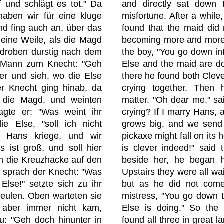
 und schlägt es tot." Da
and directly sat down t
aben wir für eine kluge
misfortune. After a while
und fing auch an, über das
found that the maid did 
eine Weile, als die Magd
becoming more and more t
 droben durstig nach dem
the boy, "You go down int
r Mann zum Knecht: "Geh
Else and the maid are do
ler und sieh, wo die Else
there he found both Cleve
er Knecht ging hinab, da
crying together. Then
 die Magd, und weinten
matter. "Oh dear me," sa
gte er: "Was weint ihr
crying? If I marry Hans, 
ie Else, "soll ich nicht
grows big, and we send 
 Hans kriege, und wir
pickaxe might fall on its h
s ist groß, und soll hier
is clever indeed!" said 
ihm die Kreuzhacke auf den
beside her, he began h
Da sprach der Knecht: "Was
Upstairs they were all wa
Else!" setzte sich zu ihr
but as he did not come
heulen. Oben warteten sie
mistress, "You go down t
 aber immer nicht kam,
Else is doing." So the
u: "Geh doch hinunter in
found all three in great 