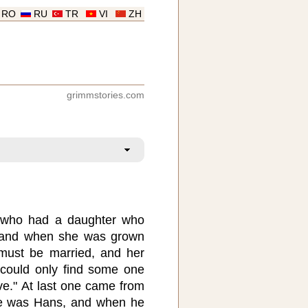
RO
RU
TR
VI
ZH
grimmstories.com
who had a daughter who
, and when she was grown
 must be married, and her
 could only find some one
ve." At last one came from
me was Hans, and when he