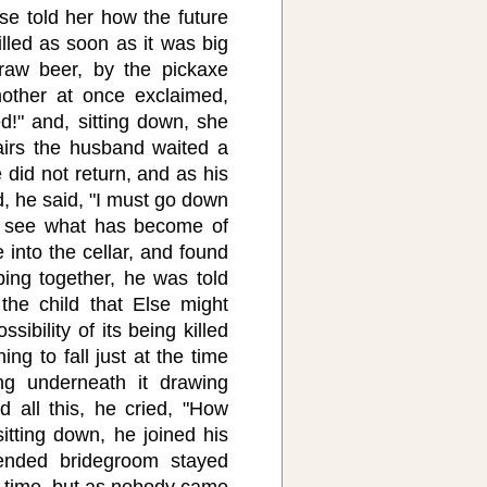
se told her how the future
illed as soon as it was big
raw beer, by the pickaxe
mother at once exclaimed,
d!" and, sitting down, she
airs the husband waited a
fe did not return, and as his
d, he said, "I must go down
nd see what has become of
into the cellar, and found
ping together, he was told
 the child that Else might
sibility of its being killed
ng to fall just at the time
ing underneath it drawing
 all this, he cried, "How
sitting down, he joined his
tended bridegroom stayed
g time, but as nobody came