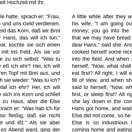
lt Hochzeit mit ihr.
e hatte, sprach er: "Frau,
A little while after they
en und uns Geld verdienen,
his wife, "I am going ou
eid das Korn, daß wir Brot
money; you go into the f
r Hans, das will ich tun."
that we may have bread." 
r, kochte sie sich einen
dear Hans," said she. An
mit ins Feld. Als sie vor
cooked herself some nice 
e zu sich selbst: "Was tu
into the field. And when 
 eß ich ehr? Hei, ich will
herself, "Now, what shall 
ren Topf mit Brei aus, und
eat first? All right, I will
ch sie wieder: "Was tu ich?
fill of stew, and when s
laf ich ehr? Hei, ich will
said to herself, "Now, wh
e sich ins Korn und schlief
first, or sleep first? All ri
t zu Haus, aber die Else
she lay down in the cor
prach er: "Was hab ich für
Hans got home, and waite
so fleißig, daß sie nicht
Else did not come, so he 
 und ißt." Als sie aber
Else is so industrious 
 es Abend ward, ging der
coming home and eating