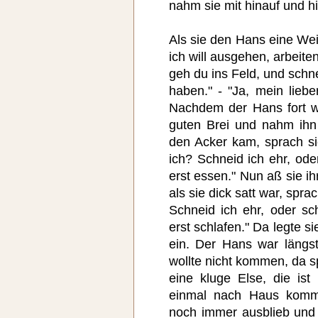
nahm sie mit hinauf und hie
Als sie den Hans eine Weil
ich will ausgehen, arbeit
geh du ins Feld, und schn
haben." - "Ja, mein liebe
Nachdem der Hans fort wa
guten Brei und nahm ihn 
den Acker kam, sprach si
ich? Schneid ich ehr, oder
erst essen." Nun aß sie ih
als sie dick satt war, spra
Schneid ich ehr, oder sch
erst schlafen." Da legte si
ein. Der Hans war längs
wollte nicht kommen, da s
eine kluge Else, die ist 
einmal nach Haus kommt
noch immer ausblieb und