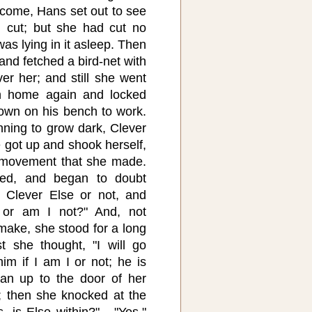
t come, Hans set out to see
cut; but she had cut no
was lying in it asleep. Then
d fetched a bird-net with
over her; and still she went
n home again and locked
down on his bench to work.
nning to grow dark, Clever
got up and shook herself,
h movement that she made.
ned, and began to doubt
 Clever Else or not, and
, or am I not?" And, not
ake, she stood for a long
st she thought, "I will go
m if I am I or not; he is
an up to the door of her
; then she knocked at the