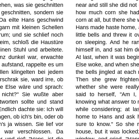
ehen, was sie geschnitten
near and still she did no
 geschnitten, sondern sie
how much corn she had 
 Da eilte Hans geschwind
corn at all, but there she 
garn mit kleinen Schellen
Hans made haste home, an
um; und sie schlief noch
little bells and threw it 
heim, schloß die Haustüre
on sleeping. And he ra
inen Stuhl und arbeitete.
himself in, and sat him 
anz dunkel war, erwachte
At last, when it was begi
e aufstand, rappelte es um
Else woke, and when she 
len klingelten bei jedem
the bells jingled at eac
erschrak sie, ward irre, ob
Then she grew frighte
uge Else wäre und sprach:
whether she were really
s nicht?" Sie wußte aber
said to herself, "Am I
tworten sollte und stand
knowing what answer to m
Endlich dachte sie: Ich will
while considering; at la
en, ob ich's bin, oder ob
home to Hans and ask hi
n's ja wissen. Sie lief vor
sure to know." So she r
e war verschlossen. Da
house, but it was locked