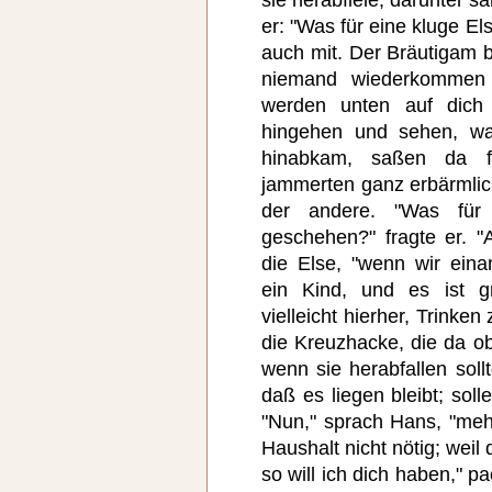
er: "Was für eine kluge El
auch mit. Der Bräutigam b
niemand wiederkommen w
werden unten auf dich
hingehen und sehen, wa
hinabkam, saßen da f
jammerten ganz erbärmlic
der andere. "Was für
geschehen?" fragte er. "
die Else, "wenn wir ein
ein Kind, und es ist g
vielleicht hierher, Trinke
die Kreuzhacke, die da ob
wenn sie herabfallen soll
daß es liegen bleibt; soll
"Nun," sprach Hans, "meh
Haushalt nicht nötig; weil 
so will ich dich haben," p