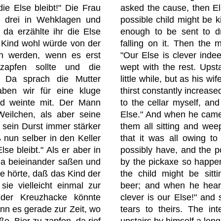
ie Else bleibt!" Die Frau
asked the cause, then El
e drei in Wehklagen und
possible child might be k
 da erzählte ihr die Else
enough to be sent to d
s Kind wohl würde von der
falling on it. Then the 
en werden, wenn es erst
"Our Else is clever indee
apfen sollte und die
wept with the rest. Upst
. Da sprach die Mutter
little while, but as his wi
haben wir für eine kluge
thirst constantly increase
und weinte mit. Der Mann
to the cellar myself, a
eilchen, als aber seine
Else." And when he came 
 sein Durst immer stärker
them all sitting and wee
 nun selber in den Keller
that it was all owing to
se bleibt." Als er aber in
possibly have, and the pos
da beieinander saßen und
by the pickaxe so happeni
e hörte, daß das Kind der
the child might be sitt
sie vielleicht einmal zur
beer; and when he heard
der Kreuzhacke könnte
clever is our Else!" and 
nn es gerade zur Zeit, wo
tears to theirs. The in
ße, Bier zu zapfen, da rief
upstairs by himself a lon