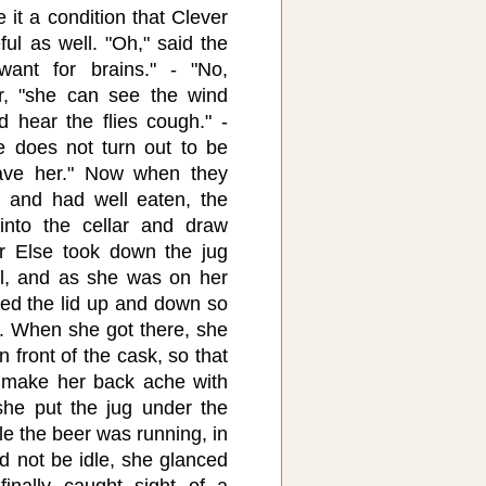
it a condition that Clever
ul as well. "Oh," said the
want for brains." - "No,
r, "she can see the wind
 hear the flies cough." -
he does not turn out to be
 have her." Now when they
, and had well eaten, the
into the cellar and draw
r Else took down the jug
ll, and as she was on her
tled the lid up and down so
. When she got there, she
n front of the cask, so that
 make her back ache with
she put the jug under the
le the beer was running, in
d not be idle, she glanced
finally caught sight of a