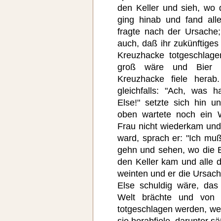
den Keller und sieh, wo d
ging hinab und fand all
fragte nach der Ursache;
auch, daß ihr zukünftige
Kreuzhacke totgeschlag
groß wäre und Bier z
Kreuzhacke fiele herab
gleichfalls: "Ach, was 
Else!" setzte sich hin 
oben wartete noch ein W
Frau nicht wiederkam und
ward, sprach er: "Ich muß
gehn und sehen, wo die El
den Keller kam und alle 
weinten und er die Ursach
Else schuldig wäre, das 
Welt brächte und von 
totgeschlagen werden, we
sie herabfiele, darunter sä