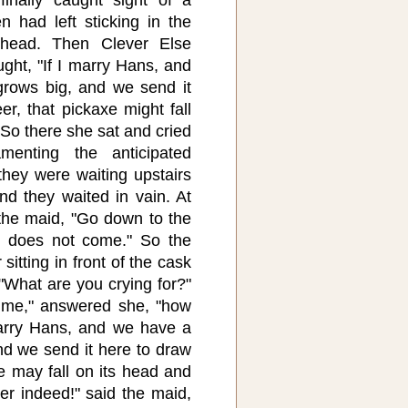
 had left sticking in the
 head. Then Clever Else
ught, "If I marry Hans, and
grows big, and we send it
er, that pickaxe might fall
 So there she sat and cried
menting the anticipated
 they were waiting upstairs
nd they waited in vain. At
 the maid, "Go down to the
e does not come." So the
itting in front of the cask
 "What are you crying for?"
 me," answered she, "how
marry Hans, and we have a
and we send it here to draw
e may fall on its head and
ever indeed!" said the maid,