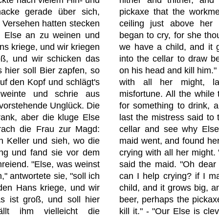
acke gerade über sich,
pickaxe that the workmen
 Versehen hatten stecken
ceiling just above her
ge Else an zu weinen und
began to cry, for she tho
s kriege, und wir kriegen
we have a child, and it 
oß, und wir schicken das
into the cellar to draw be
 hier soll Bier zapfen, so
on his head and kill him."
auf den Kopf und schlägt's
with all her might, la
weinte und schrie aus
misfortune. All the while
evorstehende Unglück. Die
for something to drink, a
ank, aber die kluge Else
last the mistress said to
rach die Frau zur Magd:
cellar and see why Els
n Keller und sieh, wo die
maid went, and found her s
ing und fand sie vor dem
crying with all her might.
hreiend. "Else, was weinst
said the maid. "Oh dear
" antwortete sie, "soll ich
can I help crying? if I 
den Hans kriege, und wir
child, and it grows big, 
s ist groß, und soll hier
beer, perhaps the pickax
llt ihm vielleicht die
kill it." - "Our Else is cl