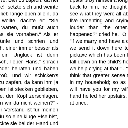
se!" setzte sich und weinte
back to him, he thought
lieb lange oben allein, da
see what they were all ab
ollte, dachte er: "Sie
five lamenting and cryin
 warten, du mußt auch
louder than the other
s sie vorhaben." Als er
happened?" cried he. "O 
ünfe und schrien und
"if we marry and have a c
h, einer immer besser als
we send it down here to
 ein Unglück ist denn
pickaxe which has been le
Ach, lieber Hans," sprach
fall down on the child's h
ander heiraten und haben
we help crying at that!" -
roß, und wir schicken's
think that greater sense
n zu zapfen, da kann ihm ja
in my household; so as y
en ist stecken geblieben,
will have you for my wif
te, den Kopf zerschlagen,
hand he led her upstairs
en wir da nicht weinen?" -
at once.
r Verstand ist für meinen
du so eine kluge Else bist,
ackte sie bei der Hand und