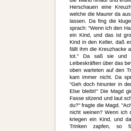
Herschauen eine Kreuzh
welche die Maurer da aus
lassen. Da fing die klu
sprach: "Wenn ich den Han
ein Kind, und das ist gr
Kind in den Keller, daß es
fällt ihm die Kreuzhacke 
tot." Da saß sie und 
Leibeskräften über das b
oben warteten auf den Tr
kam immer nicht. Da sp
"Geh doch hinunter in de
Else bleibt!" Die Magd g
Fasse sitzend und laut sc
du?" fragte die Magd. "Ach,
nicht weinen? Wenn ich 
kriegen ein Kind, und da
Trinken zapfen, so fä