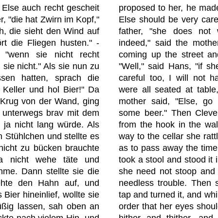
 Else auch recht gescheit
proposed to her, he made 
r, "die hat Zwirn im Kopf,"
Else should be very caref
h, die sieht den Wind auf
father, "she does not 
t die Fliegen husten." -
indeed," said the mothe
 "wenn sie nicht recht
coming up the street and
 sie nicht." Als sie nun zu
"Well," said Hans, "if s
sen hatten, sprach die
careful too, I will not
 Keller und hol Bier!" Da
were all seated at table
 Krug von der Wand, ging
mother said, "Else, go 
e unterwegs brav mit dem
some beer." Then Cleve
t ja nicht lang würde. Als
from the hook in the wa
in Stühlchen und stellte es
way to the cellar she rat
 nicht zu bücken brauchte
as to pass away the time
a nicht wehe täte und
took a stool and stood it i
me. Dann stellte sie die
she need not stoop and
ehte den Hahn auf, und
needless trouble. Then 
Bier hineinlief, wollte sie
tap and turned it, and whi
üßig lassen, sah oben an
order that her eyes shoul
ckte nach vielem Hin- und
hither and thither, and 