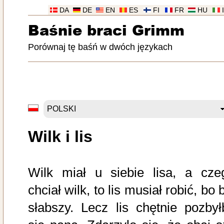
DA
DE
EN
ES
FI
FR
HU
Baśnie braci Grimm
Porównaj tę baśń w dwóch językach
Wilk i lis
Wilk miał u siebie lisa, a cze
chciał wilk, to lis musiał robić, bo 
słabszy. Lecz lis chętnie pozbył