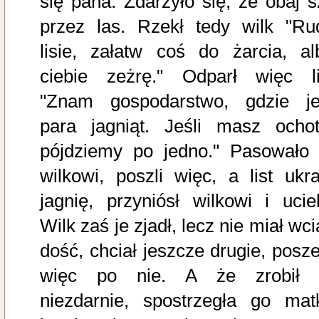
się pana. Zdarzyło się, że obaj sz
przez las. Rzekł tedy wilk "Ru
lisie, załatw coś do żarcia, al
ciebie zeżrę." Odparł więc li
"Znam gospodarstwo, gdzie je
para jagniąt. Jeśli masz ochot
pójdziemy po jedno." Pasowało 
wilkowi, poszli więc, a list ukra
jagnię, przyniósł wilkowi i uciek
Wilk zaś je zjadł, lecz nie miał wc
dość, chciał jeszcze drugie, posze
więc po nie. A że zrobił 
niezdarnie, spostrzegła go mat