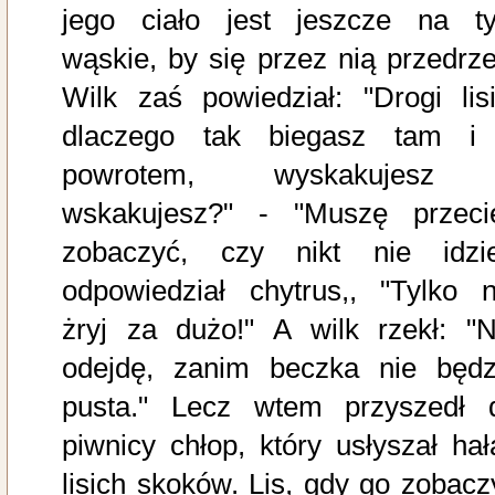
jego ciało jest jeszcze na ty
wąskie, by się przez nią przedrze
Wilk zaś powiedział: "Drogi lisi
dlaczego tak biegasz tam i
powrotem, wyskakujesz
wskakujesz?" - "Muszę przeci
zobaczyć, czy nikt nie idzie
odpowiedział chytrus,, "Tylko n
żryj za dużo!" A wilk rzekł: "N
odejdę, zanim beczka nie będz
pusta." Lecz wtem przyszedł 
piwnicy chłop, który usłyszał hał
lisich skoków. Lis, gdy go zobaczy