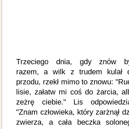
Trzeciego dnia, gdy znów by
razem, a wilk z trudem kulał 
przodu, rzekł mimo to znowu: "Ru
lisie, załatw mi coś do żarcia, al
zeżrę ciebie." Lis odpowiedzia
"Znam człowieka, który zarżnął dz
zwierza, a cała beczka solone