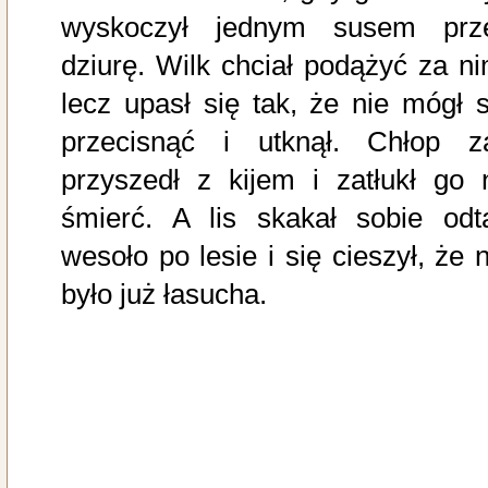
wyskoczył jednym susem prz
dziurę. Wilk chciał podążyć za ni
lecz upasł się tak, że nie mógł s
przecisnąć i utknął. Chłop z
przyszedł z kijem i zatłukł go 
śmierć. A lis skakał sobie odt
wesoło po lesie i się cieszył, że n
było już łasucha.