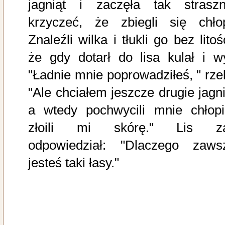
jagniąt i zaczęła tak straszn
krzyczeć, że zbiegli się chłop
Znaleźli wilka i tłukli go bez litoś
że gdy dotarł do lisa kulał i wy
"Ładnie mnie poprowadziłeś, " rzek
"Ale chciałem jeszcze drugie jagni
a wtedy pochwycili mnie chłopi
złoili mi skórę." Lis z
odpowiedział: "Dlaczego zaws
jesteś taki łasy."