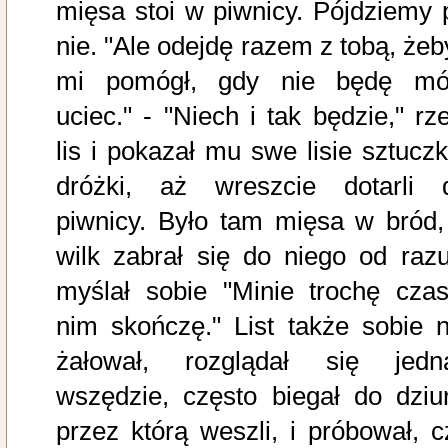
mięsa stoi w piwnicy. Pójdziemy 
nie. "Ale odejdę razem z tobą, żeb
mi pomógł, gdy nie będę mó
uciec." - "Niech i tak będzie," rze
lis i pokazał mu swe lisie sztuczki
dróżki, aż wreszcie dotarli 
piwnicy. Było tam mięsa w bród,
wilk zabrał się do niego od razu
myślał sobie "Minie trochę czas
nim skończę." List także sobie n
żałował, rozglądał się jedn
wszędzie, często biegał do dziur
przez którą weszli, i próbował, c