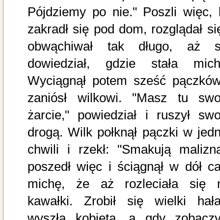
Pójdziemy po nie." Poszli więc, l
zakradł się pod dom, rozglądał się
obwąchiwał tak długo, aż s
dowiedział, gdzie stała mich
Wyciągnął potem sześć pączków
zaniósł wilkowi. "Masz tu swo
żarcie," powiedział i ruszył swo
drogą. Wilk połknął pączki w jedn
chwili i rzekł: "Smakują malizną
poszedł więc i ściągnął w dół ca
michę, że aż rozleciała się 
kawałki. Zrobił się wielki hała
wyszła kobieta, a gdy zobaczy