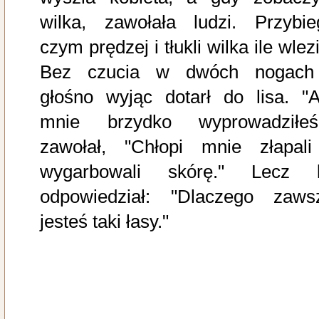
wilka, zawołała ludzi. Przybieg
czym prędzej i tłukli wilka ile wlez
Bez czucia w dwóch nogach
głośno wyjąc dotarł do lisa. "A
mnie brzydko wyprowadziłeś!
zawołał, "Chłopi mnie złapali
wygarbowali skórę." Lecz l
odpowiedział: "Dlaczego zaws
jesteś taki łasy."