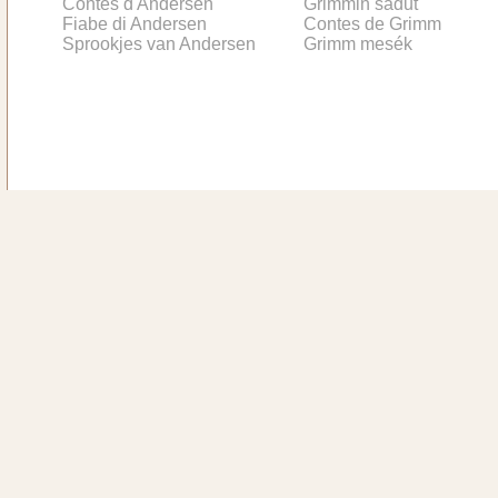
Contes d'Andersen
Grimmin sadut
Fiabe di Andersen
Contes de Grimm
Sprookjes van Andersen
Grimm mesék