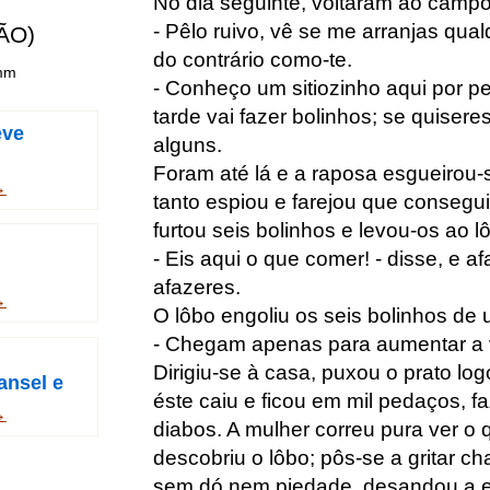
No dia seguinte, voltaram ao campo 
- Pêlo ruivo, vê se me arranjas qua
ÃO)
do contrário como-te.
imm
- Conheço um sitiozinho aqui por pe
tarde vai fazer bolinhos; se quiser
eve
alguns.
Foram até lá e a raposa esgueirou-
→
tanto espiou e farejou que consegui
furtou seis bolinhos e levou-os ao l
- Eis aqui o que comer! - disse, e a
afazeres.
→
O lôbo engoliu os seis bolinhos de
- Chegam apenas para aumentar a 
Dirigiu-se à casa, puxou o prato lo
ansel e
éste caiu e ficou em mil pedaços, 
→
diabos. A mulher correu pura ver o 
descobriu o lôbo; pôs-se a gritar 
sem dó nem piedade, desandou a e