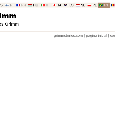
ES
FI
FR
HU
IT
JA
KO
NL
PL
PT
rimm
ãos Grimm
grimmstories.com
|
página inicial
|
co