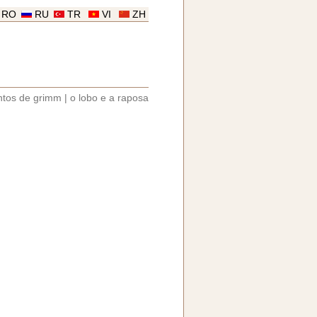
RO
RU
TR
VI
ZH
ntos de grimm
|
o lobo e a raposa