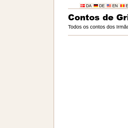
DA
DE
EN
Contos de G
Todos os contos dos Irm