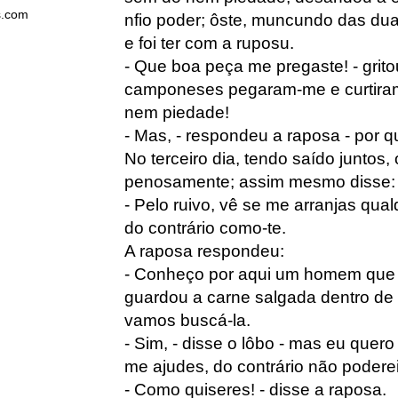
s.com
nfio poder; ôste, muncundo das du
e foi ter com a ruposu.
- Que boa peça me pregaste! - grit
camponeses pegaram-me e curtira
nem piedade!
- Mas, - respondeu a raposa - por q
No terceiro dia, tendo saído juntos,
penosamente; assim mesmo disse:
- Pelo ruivo, vê se me arranjas qua
do contrário como-te.
A raposa respondeu:
- Conheço por aqui um homem que
guardou a carne salgada dentro de 
vamos buscá-la.
- Sim, - disse o lôbo - mas eu quero 
me ajudes, do contrário não poderei 
- Como quiseres! - disse a raposa.