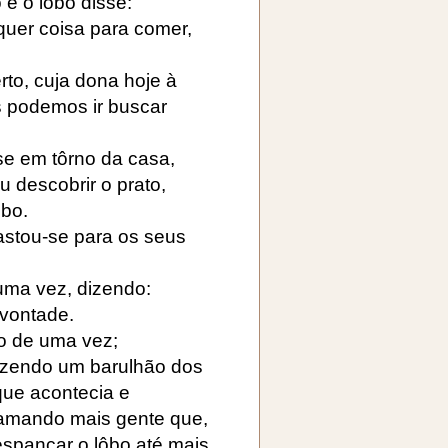
e o lôbo disse:
lquer coisa para comer,
rto, cuja dona hoje à
es podemos ir buscar
se em tôrno da casa,
u descobrir o prato,
ôbo.
fastou-se para os seus
 uma vez, dizendo:
vontade.
go de uma vez;
fazendo um barulhão dos
que acontecia e
chamando mais gente que,
spancar o lôbo até mais