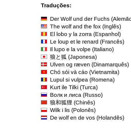
Traduções:
Der Wolf und der Fuchs
(Alemão
The wolf and the fox
(Inglês)
El lobo y la zorra
(Espanhol)
Le loup et le renard
(Francês)
Il lupo e la volpe
(Italiano)
狼と狐
(Japonesa)
Ulven og ræven
(Dinamarquês)
Chó sói và cáo
(Vietnamita)
Lupul si vulpea
(Romena)
Kurt ile Tilki
(Turca)
Волк и лиса
(Russo)
狼和狐狸
(Chinês)
Wilk i lis
(Polonês)
De wolf en de vos
(Holandês)