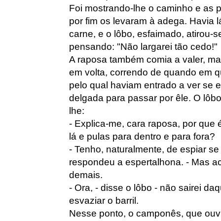
Foi mostrando-lhe o caminho e as 
por fim os levaram à adega. Havia 
carne, e o lôbo, esfaimado, atirou-
pensando: "Não largarei tão cedo!"
A raposa também comia a valer, ma
em volta, correndo de quando em 
pelo qual haviam entrado a ver se 
delgada para passar por êle. O lôbo
lhe:
- Explica-me, cara raposa, por que 
lá e pulas para dentro e para fora?
- Tenho, naturalmente, de espiar se
respondeu a espertalhona. - Mas a
demais.
- Ora, - disse o lôbo - não sairei d
esvaziar o barril.
Nesse ponto, o camponês, que ouvir