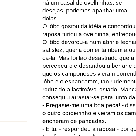
há um casal de ovelhinhas; se
desejas, podemos apanhar uma
delas.
O lôbo gostou da idéia e concordou.
raposa furtou a ovelhinha, entregou
O lôbo devorou-a num abrir e fecha
satisfez; queria comer também a out
cá-la. Mas foi tão desastrado que 
percebeu-o e desandou a berrar e a 
que os camponeses vieram corrend
lôbo e o espancaram, tão rudemente
reduzido a lastimável estado. Manc
conseguiu arrastar-se para junto da
- Pregaste-me uma boa peça! - diss
o outro cordeirinho e vieram os c
encheram de pancadas.
- E tu, - respondeu a raposa - por 