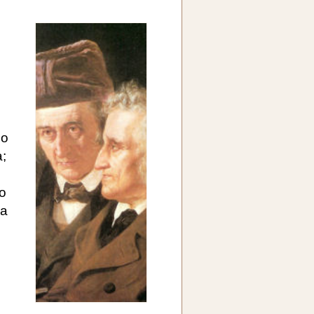
do
a;
to
 a