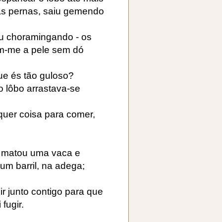
as pernas, saiu gemendo
ou choramingando - os
m-me a pele sem dó
ue és tão guloso?
 o lôbo arrastava-se
lquer coisa para comer,
 matou uma vaca e
um barril, na adega;
ir junto contigo para que
fugir.