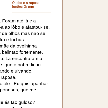
O lobo e a raposa -
Irmãos Grimm
 Foram até lá e a
-a ao lôbo e afastou- se.
r de olhos mas não se
ra e foi bus-
a mãe da ovelhinha
balir tão fortemente,
o. Lá encontraram o
, que o pobre ficou
ando e uivando,
 raposa.
e éle - Eu quis apanhar
amponeses, que me
que és tão guloso?