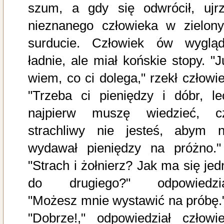
szum, a gdy się odwrócił, ujrz
nieznanego człowieka w zielon
surducie. Człowiek ów wygląd
ładnie, ale miał końskie stopy. "J
wiem, co ci dolega," rzekł człowie
"Trzeba ci pieniędzy i dóbr, le
najpierw muszę wiedzieć, c
strachliwy nie jesteś, abym n
wydawał pieniędzy na próżno."
"Strach i żołnierz? Jak ma się jed
do drugiego?" odpowiedzia
"Możesz mnie wystawić na próbę."
"Dobrze!," odpowiedział człowie