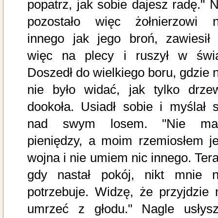
popatrz, jak sobie dajesz radę." N
pozostało więc żołnierzowi n
innego jak jego broń, zawiesił 
więc na plecy i ruszył w świa
Doszedł do wielkiego boru, gdzie n
nie było widać, jak tylko drze
dookoła. Usiadł sobie i myślał s
nad swym losem. "Nie m
pieniędzy, a moim rzemiosłem je
wojna i nie umiem nic innego. Tera
gdy nastał pokój, nikt mnie n
potrzebuje. Widzę, że przyjdzie 
umrzeć z głodu." Nagle usłysz