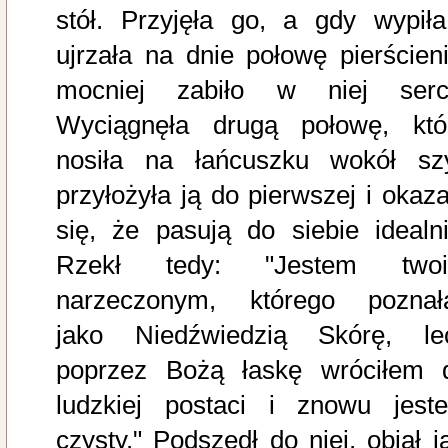
stół. Przyjęła go, a gdy wypiła
ujrzała na dnie połowę pierścieni
mocniej zabiło w niej serc
Wyciągnęła drugą połowę, któ
nosiła na łańcuszku wokół szy
przyłożyła ją do pierwszej i okaza
się, że pasują do siebie idealni
Rzekł tedy: "Jestem two
narzeczonym, którego poznał
jako Niedźwiedzią Skórę, le
poprzez Bożą łaskę wróciłem 
ludzkiej postaci i znowu jest
czysty." Podszedł do niej, objął ją