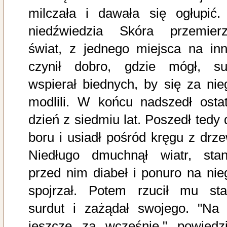
milczała i dawała się ogłupić.
niedźwiedzia Skóra przemierz
świat, z jednego miejsca na inn
czynił dobro, gdzie mógł, su
wspierał biednych, by się za nie
modlili. W końcu nadszedł ostat
dzień z siedmiu lat. Poszedł tedy 
boru i usiadł pośród kręgu z drze
Niedługo dmuchnął wiatr, stan
przed nim diabeł i ponuro na nie
spojrzał. Potem rzucił mu sta
surdut i zażądał swojego. "Na 
jeszcze za wcześnie," powiedzi