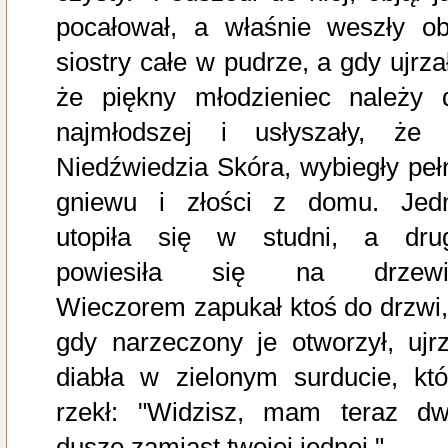
pocałował, a właśnie weszły ob
siostry całe w pudrze, a gdy ujrzał
że piękny młodzieniec należy 
najmłodszej i usłyszały, że 
Niedźwiedzia Skóra, wybiegły peł
gniewu i złości z domu. Jed
utopiła się w studni, a dru
powiesiła się na drzewi
Wieczorem zapukał ktoś do drzwi,
gdy narzeczony je otworzył, ujrz
diabła w zielonym surducie, któ
rzekł: "Widzisz, mam teraz dw
dusze zamiast twojej jednej."