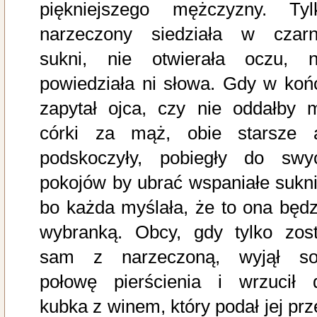
piękniejszego mężczyzny. Tyl
narzeczony siedziała w czarn
sukni, nie otwierała oczu, n
powiedziała ni słowa. Gdy w koń
zapytał ojca, czy nie oddałby 
córki za mąż, obie starsze 
podskoczyły, pobiegły do swy
pokojów by ubrać wspaniałe sukni
bo każda myślała, że to ona będz
wybranką. Obcy, gdy tylko zost
sam z narzeczoną, wyjął so
połowę pierścienia i wrzucił 
kubka z winem, który podał jej prz