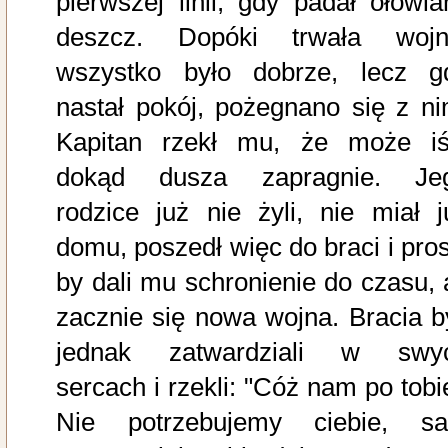
pierwszej linii, gdy padał ołowia
deszcz. Dopóki trwała wojn
wszystko było dobrze, lecz g
nastał pokój, pożegnano się z ni
Kapitan rzekł mu, że może iś
dokąd dusza zapragnie. Je
rodzice już nie żyli, nie miał j
domu, poszedł więc do braci i prosi
by dali mu schronienie do czasu, 
zacznie się nowa wojna. Bracia by
jednak zatwardziali w swy
sercach i rzekli: "Cóż nam po tobi
Nie potrzebujemy ciebie, s