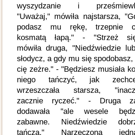
wyszydzanie i prześmiewk
"Uważaj," mówiła najstarsza, "G
podasz mu rękę, trzepnie c
kosmatą łapą." - "Strzeż się
mówiła druga, "Niedźwiedzie lub
słodycz, a gdy mu się spodobasz, 
cię zeżre." - "Będziesz musiała ko
niego tańczyć, jak zechce
wrzeszczała starsza, "inacz
zacznie ryczeć." - Druga z
dodawała "ale wesele będz
zabawne. Niedźwiedzie dobr
tańczą." Narzeczona jedn