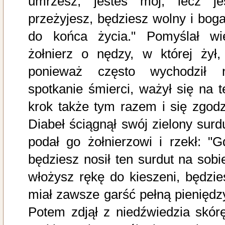
umrzesz, jesteś mój, lecz jeś
przeżyjesz, będziesz wolny i boga
do końca życia." Pomyślał wi
żołnierz o nędzy, w której żył,
ponieważ często wychodził 
spotkanie śmierci, ważył się na t
krok także tym razem i się zgodzi
Diabeł ściągnął swój zielony surdu
podał go żołnierzowi i rzekł: "G
będziesz nosił ten surdut na sobie
włożysz rękę do kieszeni, będzie
miał zawsze garść pełną pieniędzy
Potem zdjął z niedźwiedzia skórę