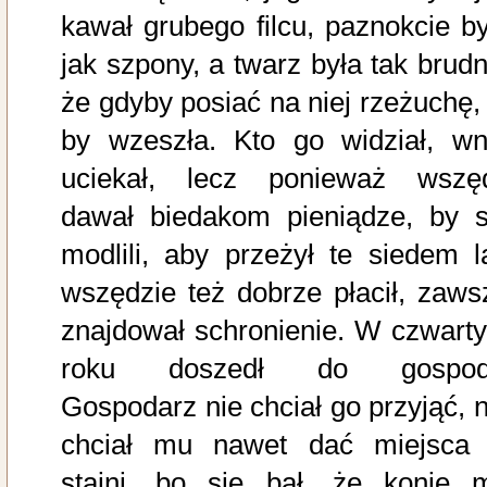
kawał grubego filcu, paznokcie by
jak szpony, a twarz była tak brudn
że gdyby posiać na niej rzeżuchę, 
by wzeszła. Kto go widział, wn
uciekał, lecz ponieważ wszę
dawał biedakom pieniądze, by s
modlili, aby przeżył te siedem la
wszędzie też dobrze płacił, zaws
znajdował schronienie. W czwart
roku doszedł do gospod
Gospodarz nie chciał go przyjąć, n
chciał mu nawet dać miejsca
stajni, bo się bał, że konie 