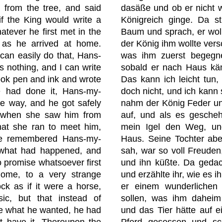
from the tree, and said
dasäße und ob er nicht 
f the King would write a
Königreich ginge. Da s
tever he first met in the
Baum und sprach, er wol
 as he arrived at home.
der König ihm wollte ver
 can easily do that, Hans-
was ihm zuerst begegne
nothing, and I can write
sobald er nach Haus kä
took pen and ink and wrote
Das kann ich leicht tun,
 had done it, Hans-my-
doch nicht, und ich kann 
 way, and he got safely
nahm der König Feder un
, when she saw him from
auf, und als es gesche
hat she ran to meet him,
mein Igel den Weg, un
he remembered Hans-my-
Haus. Seine Tochter abe
 what had happened, and
sah, war so voll Freuden
o promise whatsoever first
und ihn küßte. Da gedac
ome, to a very strange
und erzählte ihr, wie es
ck as if it were a horse,
er einem wunderlichen 
ic, but that instead of
sollen, was ihm daheim
ve what he wanted, he had
und das Tier hätte auf 
ot have it. Thereupon the
Pferd gesessen und sc