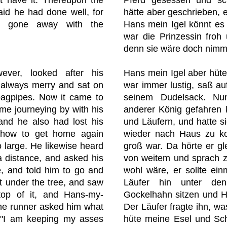
aid he had done well, for
hätte aber geschrieben, e
e gone away with the
Hans mein Igel könnt es 
war die Prinzessin froh
denn sie wäre doch nim
ever, looked after his
Hans mein Igel aber hüte
 always merry and sat on
war immer lustig, saß a
bagpipes. Now it came to
seinem Dudelsack. Nu
me journeying by with his
anderer König gefahren 
and he also had lost his
und Läufern, und hatte si
 how to get home again
wieder nach Haus zu k
 large. He likewise heard
groß war. Da hörte er gl
a distance, and asked his
von weitem und sprach z
e, and told him to go and
wohl wäre, er sollte ei
t under the tree, and saw
Läufer hin unter d
 top of it, and Hans-my-
Gockelhahn sitzen und H
he runner asked him what
Der Läufer fragte ihn, wa
 "I am keeping my asses
hüte meine Esel und Sch