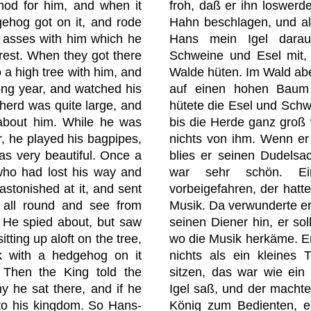
hod for him, and when it
froh, daß er ihn loswerde
hog got on it, and rode
Hahn beschlagen, und als 
 asses with him which he
Hans mein Igel darauf
orest. When they got there
Schweine und Esel mit, 
 a high tree with him, and
Walde hüten. Im Wald ab
ong year, and watched his
auf einen hohen Baum 
 herd was quite large, and
hütete die Esel und Schw
 about him. While he was
bis die Herde ganz groß 
er, he played his bagpipes,
nichts von ihm. Wenn e
s very beautiful. Once a
blies er seinen Dudelsa
who had lost his way and
war sehr schön. E
stonished at it, and sent
vorbeigefahren, der hatte 
k all round and see from
Musik. Da verwunderte er
 He spied about, but saw
seinen Diener hin, er so
sitting up aloft on the tree,
wo die Musik herkäme. Er
k with a hedgehog on it
nichts als ein kleines
 Then the King told the
sitzen, das war wie ein
y he sat there, and if he
Igel saß, und der machte
to his kingdom. So Hans-
König zum Bedienten, er