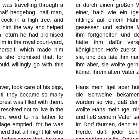
e was travelling through a
er durch einen großen W
 half hedgehog, half man,
einer, halb wie ein Ig
 cock in a high tree, and
rittlings auf einem H
 him the way and helped
gesessen und schöne M
in return he had promised
ihm fortgeholfen und d
im in the royal court-yard,
hätte ihm dafür ver
erself, which made him
königlichen Hofe zuerst
s she promised that, for
sie, und das täte ihm nun
uld willingly go with this
ihm aber, sie wollte ger
käme, ihrem alten Vater z
r, took care of his pigs,
Hans mein Igel aber hü
until they became so many
die Schweine bekame
orest was filled with them.
wurden so viel, daß der
solved not to live in the
wollte Hans mein Igel ni
ent word to his father to
und ließ seinem Vater sag
llage emptied, for he was
im Dorf räumen, denn er
erd that all might kill who
Herde, daß jeder schl