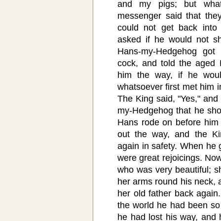
and my pigs; but what
messenger said that they
could not get back into
asked if he would not 
Hans-my-Hedgehog got 
cock, and told the aged
him the way, if he wou
whatsoever first met him in
The King said, "Yes," and
my-Hedgehog that he shou
Hans rode on before him 
out the way, and the K
again in safety. When he g
were great rejoicings. No
who was very beautiful; s
her arms round his neck, 
her old father back agai
the world he had been so
he had lost his way, and