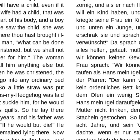
ll have a child, even if it
zornig, und als er nach 
wife had a child, that was
will ein Kind haben, und 
art of his body, and a boy
kriegte seine Frau ein K
he saw the child, she was
und unten ein Junge, u
there thou hast brought ill-
erschrak sie und sprach
he man, "What can be done
verwünscht!" Da sprach
istened, but we shall not
alles helfen, getauft m
her for him." The woman
wir können keinen Gev
ll him anything else but
Frau sprach: "Wir könn
 he was christened, the
taufen als Hans mein Igel.
go into any ordinary bed
der Pfarrer: "Der kann 
So a little straw was put
kein ordentliches Bett 
ans-my-Hedgehog was laid
dem Ofen ein wenig St
t suckle him, for he would
Hans mein Igel daraufgel
s quills. So he lay there
Mutter nicht trinken, de
 years, and his father was
Stacheln gestochen. So 
 "If he would but die!" He
acht Jahre, und sein 
 remained lying there. Now
dachte, wenn er nur stü
s a fair in the town, and
sondern blieb da liegen. 