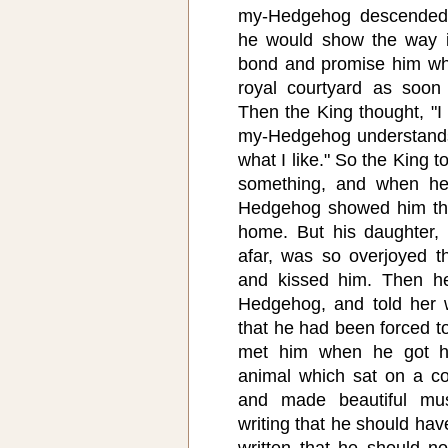
my-Hedgehog descended 
he would show the way i
bond and promise him wha
royal courtyard as soon
Then the King thought, "I
my-Hedgehog understands 
what I like." So the King 
something, and when he
Hedgehog showed him the
home. But his daughter
afar, was so overjoyed t
and kissed him. Then 
Hedgehog, and told her
that he had been forced t
met him when he got h
animal which sat on a co
and made beautiful mus
writing that he should ha
written that he should n