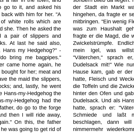
 go to it, and asked his
der Stadt ein Markt wa
 back with him for her. "A
hingehen, da fragte er se
 of white rolls which are
mitbringen. "Ein wenig F
id she. Then he asked the
was zum Haushalt gehö
 a pair of slippers and
fragte er die Magd, die w
ks. At last he said also,
Zwickelstrümpfe. Endli
e, Hans my Hedgehog?" -
mein Igel, was will
 "do bring me bagpipes."
"Väterchen," sprach er
ther came home again, he
Dudelsack mit!" Wie nu
 bought for her; meat and
Hause kam, gab er der 
ave the maid the slippers,
hatte, Fleisch und Wec
ocks; and, lastly, he went
die Toffeln und die Zwick
ave Hans-my-Hedgehog the
hinter den Ofen und ga
ns-my-Hedgehog had the
Dudelsack. Und als Hans
father, do go to the forge
hatte, sprach er: "Väte
nd then I will ride away,
Schmiede und laßt m
in." On this, the father
beschlagen, dann will 
 he was going to get rid of
nimmermehr wiederkom