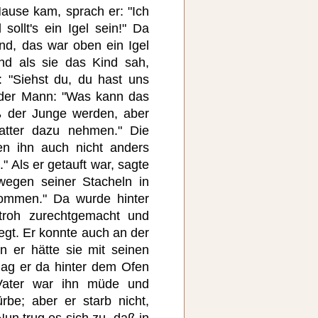
Hause kam, sprach er: "Ich
sollt's ein Igel sein!" Da
ind, das war oben ein Igel
nd als sie das Kind sah,
: "Siehst du, du hast uns
 der Mann: "Was kann das
uß der Junge werden, aber
atter dazu nehmen." Die
en ihn auch nicht anders
" Als er getauft war, sagte
wegen seiner Stacheln in
kommen." Da wurde hinter
roh zurechtgemacht und
egt. Er konnte auch an der
nn er hätte sie mit seinen
lag er da hinter dem Ofen
Vater war ihn müde und
rbe; aber er starb nicht,
Nun trug es sich zu, daß in