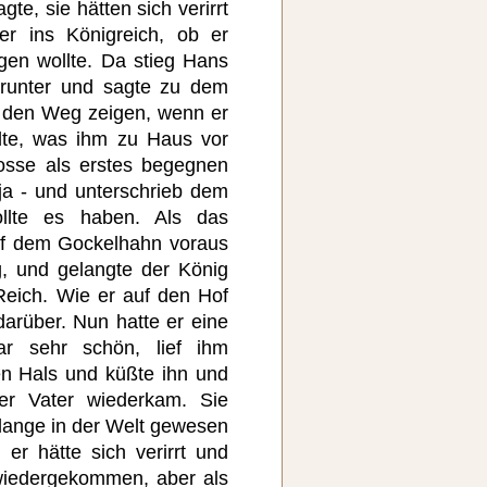
te, sie hätten sich verirrt
er ins Königreich, ob er
gen wollte. Da stieg Hans
runter und sagte zu dem
m den Weg zeigen, wenn er
lte, was ihm zu Haus vor
osse als erstes begegnen
ja - und unterschrieb dem
llte es haben. Als das
auf dem Gockelhahn voraus
, und gelangte der König
 Reich. Wie er auf den Hof
arüber. Nun hatte er eine
ar sehr schön, lief ihm
en Hals und küßte ihn und
ter Vater wiederkam. Sie
 lange in der Welt gewesen
 er hätte sich verirrt und
wiedergekommen, aber als