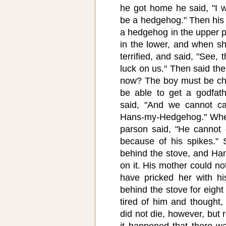
he got home he said, "I wi
be a hedgehog." Then his 
a hedgehog in the upper p
in the lower, and when s
terrified, and said, "See, 
luck on us." Then said t
now? The boy must be chr
be able to get a godfat
said, "And we cannot ca
Hans-my-Hedgehog." When
parson said, "He cannot 
because of his spikes." 
behind the stove, and H
on it. His mother could no
have pricked her with hi
behind the stove for eight
tired of him and thought,
did not die, however, but
it happened that there wa