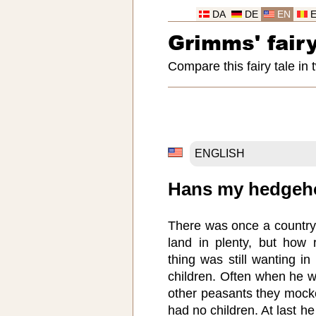
DA
DE
EN
Grimms' fairy
Compare this fairy tale in
Hans my hedgeh
There was once a count
land in plenty, but how
thing was still wanting i
children. Often when he w
other peasants they moc
had no children. At last 