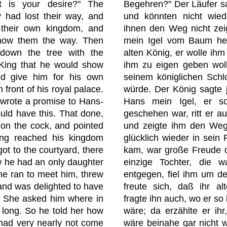
 is your desire?" The
Begehren?" Der Läufer sag
 had lost their way, and
und könnten nicht wied
 their own kingdom, and
ihnen den Weg nicht zei
show them the way. Then
mein Igel vom Baum he
down the tree with the
alten König, er wolle ih
 King that he would show
ihm zu eigen geben wol
ld give him for his own
seinem königlichen Schl
 front of his royal palace.
würde. Der König sagte 
 wrote a promise to Hans-
Hans mein Igel, er so
ld have this. That done,
geschehen war, ritt er 
on the cock, and pointed
und zeigte ihm den Weg
ing reached his kingdom
glücklich wieder in sein
ot to the courtyard, there
kam, war große Freude d
w he had an only daughter
einzige Tochter, die w
he ran to meet him, threw
entgegen, fiel ihm um d
and was delighted to have
freute sich, daß ihr al
n. She asked him where in
fragte ihn auch, wo er so
 long. So he told her how
wäre; da erzählte er ihr,
 had very nearly not come
wäre beinahe gar nicht 