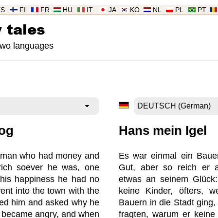
ES
FI
FR
HU
IT
JA
KO
NL
PL
PT
 tales
 two languages
og
Hans mein Igel
ryman who had money and
Es war einmal ein Bauer
 rich soever he was, one
Gut, aber so reich er 
n his happiness he had no
etwas an seinem Glück: 
ent into the town with the
keine Kinder, öfters, 
ked him and asked why he
Bauern in die Stadt ging,
he became angry, and when
fragten, warum er keine