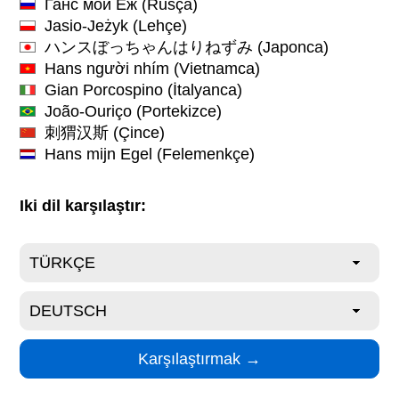
Ганс мой Еж
(Rusça)
Jasio-Jeżyk
(Lehçe)
ハンスぼっちゃんはりねずみ
(Japonca)
Hans người nhím
(Vietnamca)
Gian Porcospino
(İtalyanca)
João-Ouriço
(Portekizce)
刺猬汉斯
(Çince)
Hans mijn Egel
(Felemenkçe)
Iki dil karşılaştır: