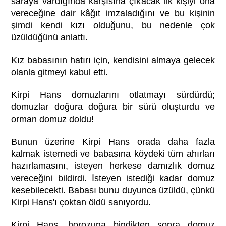
saraya vardığında karşısına çıkacak ilk kişiyi ona
vereceğine dair kâğıt imzaladığını ve bu kişinin
şimdi kendi kızı olduğunu, bu nedenle çok
üzüldüğünü anlattı.
Kız babasının hatırı için, kendisini almaya gelecek
olanla gitmeyi kabul etti.
Kirpi Hans domuzlarını otlatmayı sürdürdü;
domuzlar doğura doğura bir sürü oluşturdu ve
orman domuz doldu!
Bunun üzerine Kirpi Hans orada daha fazla
kalmak istemedi ve babasına köydeki tüm ahırları
hazırlamasını, isteyen herkese damızlık domuz
vereceğini bildirdi. İsteyen istediği kadar domuz
kesebilecekti. Babası bunu duyunca üzüldü, çünkü
Kirpi Hans'ı çoktan öldü sanıyordu.
Kirpi Hans, horozuna bindikten sonra domuz