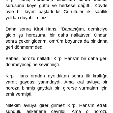
sürüsünü köye güttü ve herkese dağıttı. Köyde
öyle bir kıyım başladı ki! Gürültüleri iki saatlik
yoldan duyabilirdiniz!
Daha sonra Kirpi Hans, "Babacığım, demirciye
gidip şu horozumu bir daha nallatıver. Ondan
sonra çeker giderim, ömrüm boyunca da bir daha
geri dönmem" dedi.
Babası horozu nallattı; Kirpi Hans'ın bir daha geri
dönmeyeceğine sevinmişti.
Kirpi Hans oradan ayrıldıktan sonra ilk krallığa
vardı; gaydası yanındaydı. Ama kral avluya bir
horoza binmiş gaydalı biri girerse vurmaları için
emir vermişti.
Nitekim avluya girer girmez Kirpi Hans'ın etrafı
süngülü askerlerle çevrildi. Ama o horozu