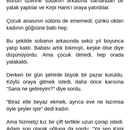
Bunun üzerine sobanın arkasına samandan bir
yatak yaptılar ve Kirpi Hans'ı oraya yatırdılar.
Çocuk anasının sütünü de ememedi; çünkü okları
kadının göğsüne battı hep.
Bu şekilde sobanın arkasında sekiz yıl boyunca
yatıp kaldı. Babası artık bıkmıştı, keşke ölse diye
düşünüyordu. Ama çocuk ölmedi, hep orada
yatakaldı.
Derken bir gün şehirde büyük bir pazar kuruldu.
Köylü oraya gitmek istedi, daha önce karısına
"Sana ne getireyim?" diye sordu.
"Biraz etle beyaz ekmek, ayrıca eve ne lazımsa
öyle şeyler işte" dedi kadın.
Ama hizmetçi kız bir çift terlikle uzun çorap istedi.
Adam son olarak oğluna da sordu: "Ya sen Kirpi