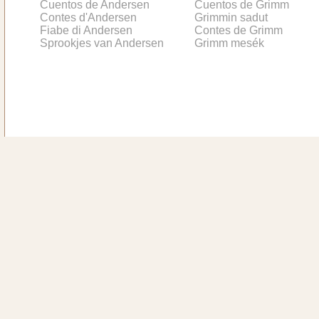
Cuentos de Andersen
Cuentos de Grimm
Contes d'Andersen
Grimmin sadut
Fiabe di Andersen
Contes de Grimm
Sprookjes van Andersen
Grimm mesék