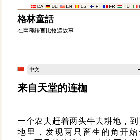
DA
DE
EN
ES
FI
FR
HU
格林童話
在兩種語言比較這故事
来自天堂的连枷
一个农夫赶着两头牛去耕地，到
地里，发现两只畜生的角开始