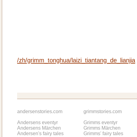
/zh/grimm_tonghua/laizi_tiantang_de_lianjia
andersenstories.com
grimmstories.com
Andersens eventyr
Grimms eventyr
Andersens Märchen
Grimms Märchen
Andersen's fairy tales
Grimms' fairy tales