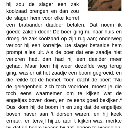
hij zou de slager een zak
koolzaad brengen en dan zou
de slager hem voor elke korrel
een brabander daalder betalen. Dat noem ik
goede zaken doen! De boer ging nu naar huis en
droeg de zak koolzaad op zijn rug aan; onderweg
verloor hij een korreltje. De slager betaalde hem
prompt alles uit. Als de boer dat ene zaadje niet
verloren had, dan had hij een daalder meer
gehad. Maar toen hij weer dezelfde weg terug
ging, was er uit het zaadje een boom gegroeid, en
die reikte tot de hemel. Toen dacht de boer: "Nu
de gelegenheid zich toch voordoet, moest je die
toch eens waarnemen om te kijken wat de
engeltjes boven doen, en ze eens goed bekijken."
Dus klom hij de boom in en zag dat de engeltjes
boven haver aan 't dorsen waren, en hij keek
ernaar; en terwijl hij zo aan 't kijken was, merkte
hij dat de boom waarin hij zat, begon te waggelen,