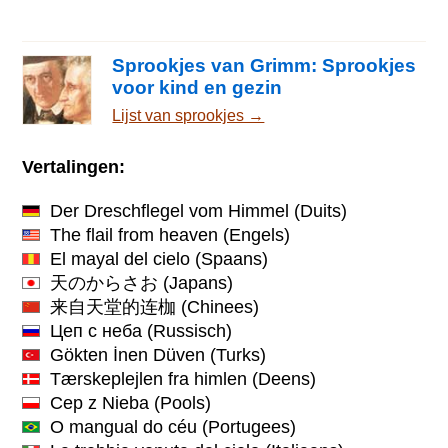
Sprookjes van Grimm: Sprookjes
voor kind en gezin
Lijst van sprookjes →
Vertalingen:
Der Dreschflegel vom Himmel
(Duits)
The flail from heaven
(Engels)
El mayal del cielo
(Spaans)
天のからさお
(Japans)
来自天堂的连枷
(Chinees)
Цеп с неба
(Russisch)
Gökten İnen Düven
(Turks)
Tærskeplejlen fra himlen
(Deens)
Cep z Nieba
(Pools)
O mangual do céu
(Portugees)