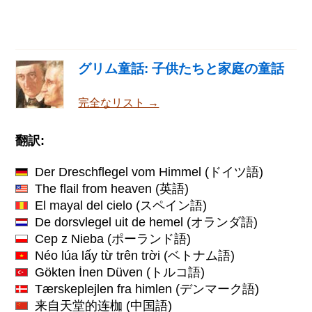
グリム童話: 子供たちと家庭の童話
完全なリスト →
翻訳:
Der Dreschflegel vom Himmel
(ドイツ語)
The flail from heaven
(英語)
El mayal del cielo
(スペイン語)
De dorsvlegel uit de hemel
(オランダ語)
Cep z Nieba
(ポーランド語)
Néo lúa lấy từ trên trời
(ベトナム語)
Gökten İnen Düven
(トルコ語)
Tærskeplejlen fra himlen
(デンマーク語)
来自天堂的连枷
(中国語)