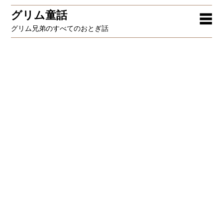
グリム童話
☰
グリム兄弟のすべてのおとぎ話