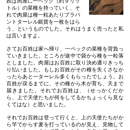
姓は肉屋に一ペック（約９リッ
トル）の菜種を持っていく、そ
れで肉屋は種一粒あたりブラバ
ントターレル銀貨を一枚をはら
う、というものでした。それはうまく売ったと私
は言いますよ。
さてお百姓は家へ帰り、一ペックの菜種を背負っ
ていきました。ところが途中で袋から種を一粒落
としました。肉屋はお百姓に取り決め通りきっち
り払いました。もしお百姓がその種を失くさなか
ったらあと一ターレル多くもらったでしょう。お
百姓が戻るまでに、その種から木が育ち、天まで
届きました。それでお百姓は、（せっかくだか
ら、上で天使たちが何をしてるかちょっくら見な
くてはな）と思いました。
それでお百姓は登って行くと、上の天使たちがか
ら竿でからす麦を打っているのが見え、見物して