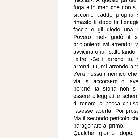
fuga e in men che non si
siccome cadde proprio s
rimasto lì dopo la fienagi
faccia e gli diede una 
Povero me!- gridò il s
prigioniero! Mi arrendo! Mi
avvicinarono saltellan
l'altro: -Se ti arrendi tu
arrendi tu, mi arrendo anc
c'era nessun nemico che v
via, si accorsero di av
perché‚ la storia non s
essere dileggiati e schern
di tenere la bocca chiusa
l'avesse aperta. Poi pros
Ma il secondo pericolo ch
paragonare al primo.
Qualche giorno dopo, 