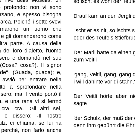
so ischt es wohl der Teufel
 profondo; non vi sono
versano, e spesso bisogna
Drauf kam an den Jergli d
arca. Poiché‚ i sette svevi
iamarono un uomo che
'ischt er es nit, so ischts 
me e gli domandarono come
oder des Teufels Stiefbrud
ltra parte. A causa della
 del loro dialetto, l'uomo
Der Marli hatte da einen
ssero e domandò nel suo
zum Veitli
 (Cosa? cosa?). Il signor
de"- (Guada, guada); e,
'gang, Veitli, gang, gang 
 avviò per entrare nella
i will dahinte vor di stahn.'
to a sprofondare nella
sero; ma il vento portò il
Der Veitli hörte aber ni
va, e una rana vi si fermò
sagte
cra, cra-. Gli altri sei,
no e dissero: -Il nostro
'der Schulz, der muß der 
lz, ci chiama; se lui ha
denn ihm gebührt die Ehr a
 perché‚ non farlo anche