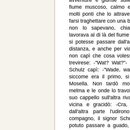
fiume muscoso, calmo e
molti ponti che lo attra
farsi traghettare con una b
non lo sapevano, ch
lavorava al di là del fiu
si potesse passare dall'a
distanza, e anche per via
non capì che cosa vole
trevirese: -"Wat? Wat?"-
Schulz capì: -"Wade, wa
siccome era il primo, si
Mosella. Non tardò mol
melma e le onde lo travol
suo cappello sull'altra ri
vicina e gracidò: -Cra, 
dall'altra parte l'udiro
compagno, il signor Schu
potuto passare a guado,