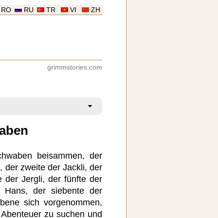
RO
RU
TR
VI
ZH
grimmstories.com
waben
chwaben beisammen, der
 der zweite der Jackli, der
e der Jergli, der fünfte der
r Hans, der siebente der
siebene sich vorgenommen,
, Abenteuer zu suchen und