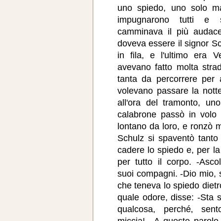
uno spiedo, uno solo m
impugnarono tutti e s
camminava il più audace 
doveva essere il signor Sch
in fila, e l'ultimo era V
avevano fatto molta str
tanta da percorrere per a
volevano passare la nott
all'ora del tramonto, u
calabrone passò in volo 
lontano da loro, e ronzò 
Schulz si spaventò tanto
cadere lo spiedo e, per la
per tutto il corpo. -Ascol
suoi compagni. -Dio mio, 
che teneva lo spiedo dietro
quale odore, disse: -Sta
qualcosa, perché‚ sen
miccia!-. A queste parole