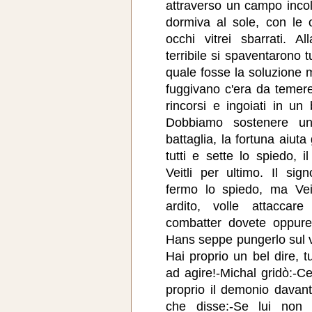
attraverso un campo incol
dormiva al sole, con le o
occhi vitrei sbarrati. A
terribile si spaventarono t
quale fosse la soluzione m
fuggivano c'era da temere
rincorsi e ingoiati in un
Dobbiamo sostenere un
battaglia, la fortuna aiut
tutti e sette lo spiedo, 
Veitli per ultimo. Il si
fermo lo spiedo, ma Veit
ardito, volle attaccar
combatter dovete oppure
Hans seppe pungerlo sul v
Hai proprio un bel dire, t
ad agire!-Michal gridò:-C
proprio il demonio davanti
che disse:-Se lui non 