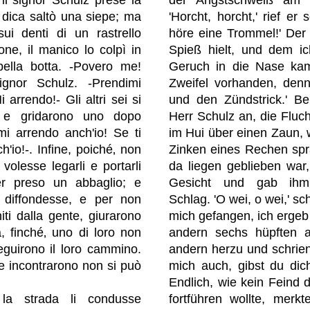
der Angstschweiß am 
 dica saltò una siepe; ma
'Horcht, horcht,' rief er 
ui denti di un rastrello
höre eine Trommel!' Der 
one, il manico lo colpì in
Spieß hielt, und dem ic
bella botta. -Povero me!
Geruch in die Nase kam
ignor Schulz. -Prendimi
Zweifel vorhanden, den
 arrendo!- Gli altri sei si
und den Zündstrick.' B
do e gridarono uno dopo
Herr Schulz an, die Fluch
, mi arrendo anch'io! Se ti
im Hui über einen Zaun, w
h'io!-. Infine, poiché‚ non
Zinken eines Rechen sp
olesse legarli e portarli
da liegen geblieben war,
er preso un abbaglio; e
Gesicht und gab ihm
i diffondesse, e per non
Schlag. 'O wei, o wei,' sc
iti dalla gente, giurarono
mich gefangen, ich ergeb 
, finché‚ uno di loro non
andern sechs hüpften a
eguirono il loro cammino.
andern herzu und schrien 
e incontrarono non si può
mich auch, gibst du dic
Endlich, wie kein Feind 
la strada li condusse
fortführen wollte, merk