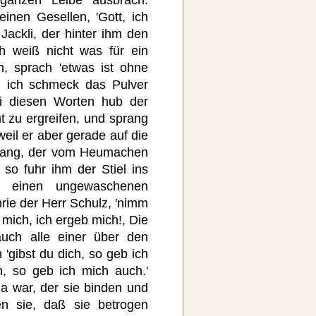
ganzen Leibe ausbrach.
seinen Gesellen, 'Gott, ich
Jackli, der hinter ihm den
h weiß nicht was für ein
, sprach 'etwas ist ohne
n ich schmeck das Pulver
ei diesen Worten hub der
t zu ergreifen, und sprang
eil er aber gerade auf die
rang, der vom Heumachen
 so fuhr ihm der Stiel ins
 einen ungewaschenen
hrie der Herr Schulz, 'nimm
mich, ich ergeb mich!, Die
uch alle einer über den
'gibst du dich, so geb ich
h, so geb ich mich auch.'
da war, der sie binden und
ten sie, daß sie betrogen