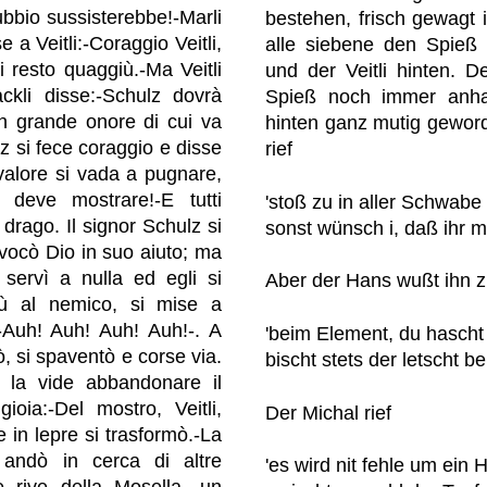
bbio sussisterebbe!-Marli
bestehen, frisch gewagt 
 a Veitli:-Coraggio Veitli,
alle siebene den Spieß 
ti resto quaggiù.-Ma Veitli
und der Veitli hinten. D
ckli disse:-Schulz dovrà
Spieß noch immer anhal
un grande onore di cui va
hinten ganz mutig geword
ulz si fece coraggio e disse
rief
alore si vada a pugnare,
 deve mostrare!-E tutti
'stoß zu in aller Schwab
 drago. Il signor Schulz si
sonst wünsch i, daß ihr m
nvocò Dio in suo aiuto; ma
 servì a nulla ed egli si
Aber der Hans wußt ihn z
iù al nemico, si mise a
 -Auh! Auh! Auh! Auh!-. A
'beim Element, du hascht
iò, si spaventò e corse via.
bischt stets der letscht b
 la vide abbandonare il
ioia:-Del mostro, Veitli,
Der Michal rief
e in lepre si trasformò.-La
 andò in cerca di altre
'es wird nit fehle um ein H
e rive della Mosella, un