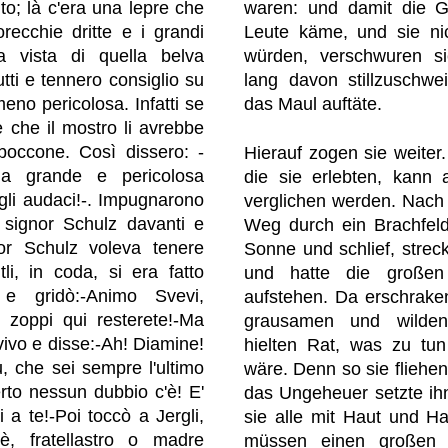
to; là c'era una lepre che
waren: und damit die Ge
recchie dritte e i grandi
Leute käme, und sie nic
lla vista di quella belva
würden, verschwuren si
utti e tennero consiglio su
lang davon stillzuschwei
eno pericolosa. Infatti se
das Maul auftäte.
 che il mostro li avrebbe
 boccone. Così dissero: -
Hierauf zogen sie weiter.
a grande e pericolosa
die sie erlebten, kann 
a gli audaci!-. Impugnarono
verglichen werden. Nach e
il signor Schulz davanti e
Weg durch ein Brachfeld
gnor Schulz voleva tenere
Sonne und schlief, strec
li, in coda, si era fatto
und hatte die großen
e e gridò:-Animo Svevi,
aufstehen. Da erschrake
 zoppi qui resterete!-Ma
grausamen und wilden
ivo e disse:-Ah! Diamine!
hielten Rat, was zu tun
u, che sei sempre l'ultimo
wäre. Denn so sie fliehen
erto nessun dubbio c'è! E'
das Ungeheuer setzte ih
 a te!-Poi toccò a Jergli,
sie alle mit Haut und Ha
è, fratellastro o madre
müssen einen großen 