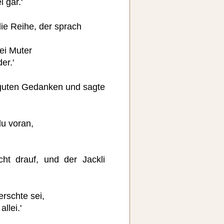
 gar.'
ie Reihe, der sprach
sei Muter
er.'
 guten Gedanken und sagte
du voran,
cht drauf, und der Jackli
erschte sei,
llei.'