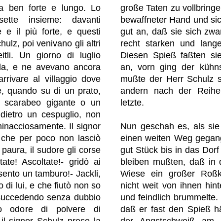
a ben forte e lungo. Lo
große Taten zu vollbringe
ette insieme: davanti
bewaffneter Hand und sic
e il più forte, e questi
gut an, daß sie sich zwa
ulz, poi venivano gli altri
recht starken und lang
eitli. Un giorno di luglio
Diesen Spieß faßten si
ada, e ne avevano ancora
an, vorn ging der kühn
rrivare al villaggio dove
mußte der Herr Schulz s
e, quando su di un prato,
andern nach der Reihe,
no scarabeo gigante o un
letzte.
dietro un cespuglio, non
minacciosamente. Il signor
Nun geschah es, als si
 che per poco non lasciò
einen weiten Weg gegan
 paura, il sudore gli corse
gut Stück bis in das Dorf
tate! Ascoltate!- gridò ai
bleiben mußten, daß in
sento un tamburo!- Jackli,
Wiese ein großer Roßk
 di lui, e che fiutò non so
nicht weit von ihnen hint
 succedendo senza dubbio
und feindlich brummelte.
to odore di polvere di
daß er fast den Spieß hä
 il signor Schulz prese la