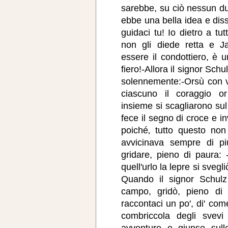
sarebbe, su ciò nessun du
ebbe una bella idea e disse
guidaci tu! Io dietro a tut
non gli diede retta e Ja
essere il condottiero, è 
fiero!-Allora il signor Sch
solennemente:-Orsù con v
ciascuno il coraggio or
insieme si scagliarono sul
fece il segno di croce e i
poiché‚ tutto questo non
avvicinava sempre di p
gridare, pieno di paura:
quell'urlo la lepre si svegl
Quando il signor Schulz
campo, gridò, pieno di g
raccontaci un po', di' com
combriccola degli svevi
avventure e giunse sull