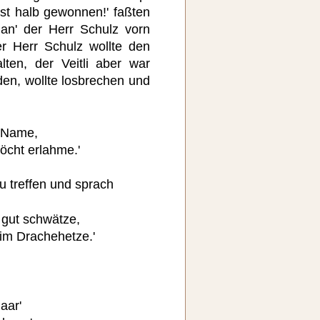
ist halb gewonnen!' faßten
an' der Herr Schulz vorn
er Herr Schulz wollte den
ten, der Veitli aber war
en, wollte losbrechen und
e Name,
öcht erlahme.'
u treffen und sprach
 gut schwätze,
eim Drachehetze.'
aar'