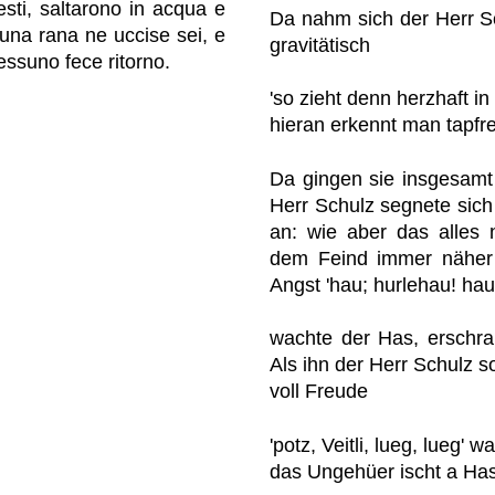
 lesti, saltarono in acqua e
Da nahm sich der Herr S
 una rana ne uccise sei, e
gravitätisch
essuno fece ritorno.
'so zieht denn herzhaft in 
hieran erkennt man tapfre
Da gingen sie insgesamt
Herr Schulz segnete sich
an: wie aber das alles n
dem Feind immer näher 
Angst 'hau; hurlehau! ha
wachte der Has, erschra
Als ihn der Herr Schulz so 
voll Freude
'potz, Veitli, lueg, lueg' 
das Ungehüer ischt a Has