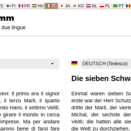
ES
FI
FR
HU
IT
JA
KO
NL
PL
PT
imm
 due lingue
Die sieben Sch
evi: il primo era il signor
Einmal waren sieben S
 il terzo Marli, il quarto
erste war der Herr Schulz,
sesto Hans, il settimo Veitli;
dritte der Marli, der viert
o girare il mondo in cerca
Michal, der sechste de
i imprese. Ma per andare
Veitli; die hatten alle 
sarono bene di farsi fare
die Welt zu durchziehen