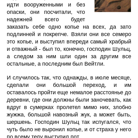
идти вооруженными и без
опаски, они посчитали, что
надежней всего будет
заказать себе одно копье на всех, да зато
подлинней и покрепче. Взяли они все семеро
это копье, и выступил впереди самый храбрый
и отважный - был то, конечно, господин Шульц,
а следом за ним шли один за другим все
остальные, а последним был Вейтли.
И случилось так, что однажды, в июле месяце,
сделали они большой переход, и им
оставалось пройти еще немалое расстоянье до
деревни, где они должны были заночевать, как
вдруг в сумерках пролетел мимо них, злобно
жужжа, большой навозный жук, а может быть,
шершень. Господин Шульц так испугался, что
чуть было не выронил копье, и от страха у него
по всему телу выступил пот.