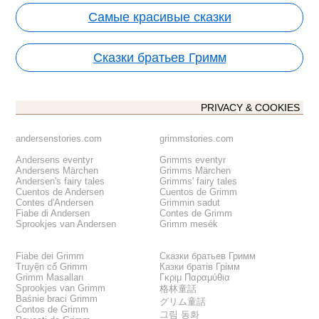
Самые красивые сказки
Сказки братьев Гримм
PRIVACY & COOKIES
andersenstories.com
grimmstories.com
Andersens eventyr
Grimms eventyr
Andersens Märchen
Grimms Märchen
Andersen's fairy tales
Grimms' fairy tales
Cuentos de Andersen
Cuentos de Grimm
Contes d'Andersen
Grimmin sadut
Fiabe di Andersen
Contes de Grimm
Sprookjes van Andersen
Grimm mesék
Fiabe dei Grimm
Сказки братьев Гримм
Truyện cổ Grimm
Казки братів Грімм
Grimm Masalları
Γκριμ Παραμύθια
Sprookjes van Grimm
格林童話
Baśnie braci Grimm
グリム童話
Contos de Grimm
그림 동화