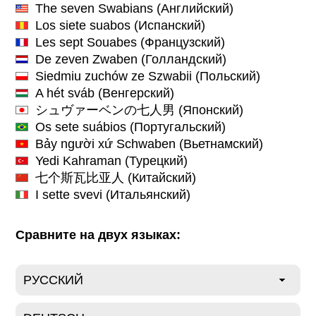
The seven Swabians
(Английский)
Los siete suabos
(Испанский)
Les sept Souabes
(Французский)
De zeven Zwaben
(Голландский)
Siedmiu zuchów ze Szwabii
(Польский)
A hét sváb
(Венгерский)
シュヴァーベンの七人男
(Японский)
Os sete suábios
(Португальский)
Bảy người xứ Schwaben
(Вьетнамский)
Yedi Kahraman
(Турецкий)
七个斯瓦比亚人
(Китайский)
I sette svevi
(Итальянский)
Сравните на двух языках: