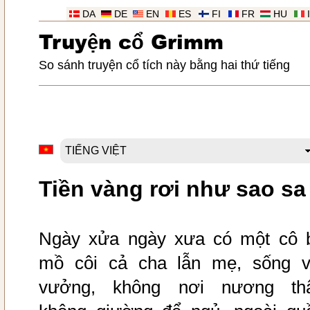
DA
DE
EN
ES
FI
FR
HU
Truy
ệ
n c
ổ
Grimm
So sánh truyện cổ tích này bằng hai thứ tiếng
Tiền vàng rơi như sao sa
Ngày xửa ngày xưa có một cô 
mồ côi cả cha lẫn mẹ, sống v
vưởng, không nơi nương th