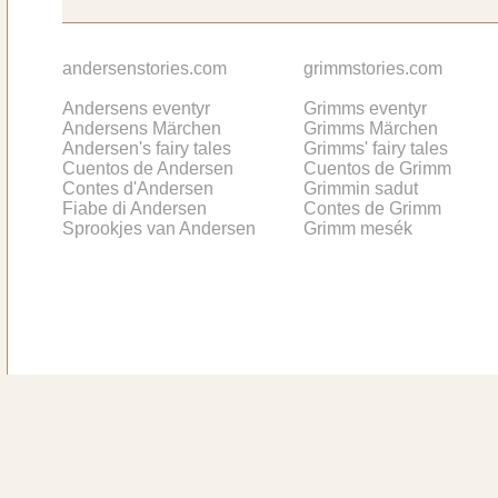
andersenstories.com
grimmstories.com
Andersens eventyr
Grimms eventyr
Andersens Märchen
Grimms Märchen
Andersen's fairy tales
Grimms' fairy tales
Cuentos de Andersen
Cuentos de Grimm
Contes d'Andersen
Grimmin sadut
Fiabe di Andersen
Contes de Grimm
Sprookjes van Andersen
Grimm mesék