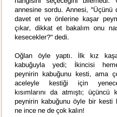
hangisini seçeceğini bilemedi. 
annesine sordu. Annesi, "Üçünü 
davet et ve önlerine kaşar peyni
çıkar, dikkat et bakalım onu nas
kesecekler?" dedi.
Oğlan öyle yaptı. İlk kız kaşa
kabuğuyla yedi; İkincisi hem
peynirin kabuğunu kesti, ama ç
aceleyle kestiği için yenec
kısımlarını da atmıştı; üçüncü k
peynirin kabuğunu öyle bir kesti k
ne ince ne de çok kalın!