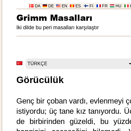
DA
DE
EN
ES
FI
FR
HU
Grimm Masalları
İki dilde bu peri masalları karşılaştır
Görücülük
Genç bir çoban vardı, evlenmeyi ç
istiyordu; üç tane kız tanıyordu. Ü
de birbirinden güzeldi, bu yüzd