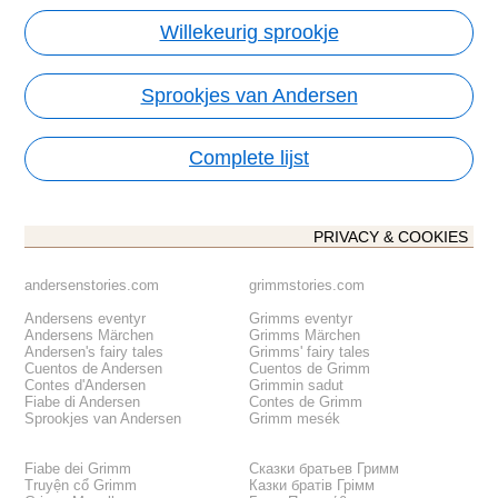
Willekeurig sprookje
Sprookjes van Andersen
Complete lijst
PRIVACY & COOKIES
andersenstories.com
grimmstories.com
Andersens eventyr
Grimms eventyr
Andersens Märchen
Grimms Märchen
Andersen's fairy tales
Grimms' fairy tales
Cuentos de Andersen
Cuentos de Grimm
Contes d'Andersen
Grimmin sadut
Fiabe di Andersen
Contes de Grimm
Sprookjes van Andersen
Grimm mesék
Fiabe dei Grimm
Сказки братьев Гримм
Truyện cổ Grimm
Казки братів Грімм