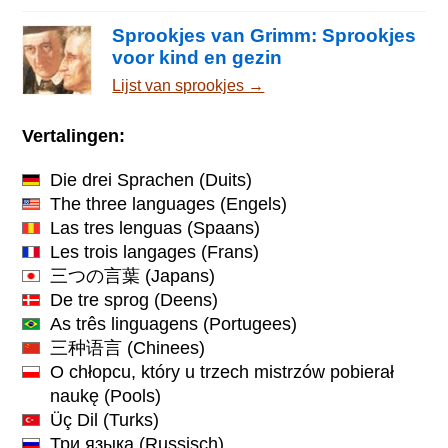
Sprookjes van Grimm: Sprookjes
voor kind en gezin
Lijst van sprookjes →
Vertalingen:
Die drei Sprachen
(Duits)
The three languages
(Engels)
Las tres lenguas
(Spaans)
Les trois langages
(Frans)
三つの言葉
(Japans)
De tre sprog
(Deens)
As três linguagens
(Portugees)
三种语言
(Chinees)
O chłopcu, który u trzech mistrzów pobierał
naukę
(Pools)
Üç Dil
(Turks)
Три языка
(Russisch)