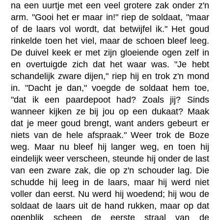
na een uurtje met een veel grotere zak onder z'n
arm. "Gooi het er maar in!" riep de soldaat, "maar
of de laars vol wordt, dat betwijfel ik." Het goud
rinkelde toen het viel, maar de schoen bleef leeg.
De duivel keek er met zijn gloeiende ogen zelf in
en overtuigde zich dat het waar was. "Je hebt
schandelijk zware dijen," riep hij en trok z'n mond
in. "Dacht je dan," voegde de soldaat hem toe,
"dat ik een paardepoot had? Zoals jij? Sinds
wanneer kijken ze bij jou op een dukaat? Maak
dat je meer goud brengt, want anders gebeurt er
niets van de hele afspraak." Weer trok de Boze
weg. Maar nu bleef hij langer weg, en toen hij
eindelijk weer verscheen, steunde hij onder de last
van een zware zak, die op z'n schouder lag. Die
schudde hij leeg in de laars, maar hij werd niet
voller dan eerst. Nu werd hij woedend; hij wou de
soldaat de laars uit de hand rukken, maar op dat
ogenblik scheen de eerste straal van de