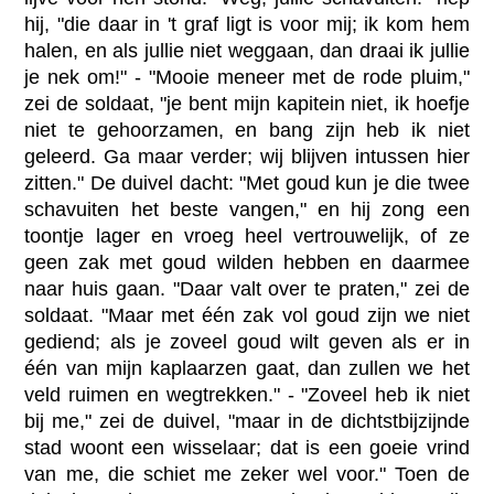
hij, "die daar in 't graf ligt is voor mij; ik kom hem
halen, en als jullie niet weggaan, dan draai ik jullie
je nek om!" - "Mooie meneer met de rode pluim,"
zei de soldaat, "je bent mijn kapitein niet, ik hoefje
niet te gehoorzamen, en bang zijn heb ik niet
geleerd. Ga maar verder; wij blijven intussen hier
zitten." De duivel dacht: "Met goud kun je die twee
schavuiten het beste vangen," en hij zong een
toontje lager en vroeg heel vertrouwelijk, of ze
geen zak met goud wilden hebben en daarmee
naar huis gaan. "Daar valt over te praten," zei de
soldaat. "Maar met één zak vol goud zijn we niet
gediend; als je zoveel goud wilt geven als er in
één van mijn kaplaarzen gaat, dan zullen we het
veld ruimen en wegtrekken." - "Zoveel heb ik niet
bij me," zei de duivel, "maar in de dichtstbijzijnde
stad woont een wisselaar; dat is een goeie vrind
van me, die schiet me zeker wel voor." Toen de