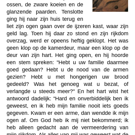
ossen, de zware koeien en de
glanzende paarden. Tenslotte
ging hij naar zijn huis terug en
liet zijn ogen gaan over de ijzeren kast, waar zijn
geld lag. Toen hij daar zo stond en zijn rijkdom
overzag, werd er opeens heftig geklopt. Het was
geen klop op de kamerdeur, maar een klop op de
deur van zijn hart. Het ging open, en hij hoorde
een stem spreken: "Hebt u uw familie daarmee
goed gedaan? Hebt u de nood van de armen
gezien? Hebt u met hongerigen uw brood
gedeeld? Was het genoeg wat u bezat, of
verlangde u steeds meer?" En het hart wist het
antwoord dadelijk: "Hard en onverbiddelijk ben ik
geweest, en ik heb mijn familie nooit iets goeds
gegeven. Kwam er een arme, dan wendde ik mijn
ogen af. Om God heb ik mij niet bekommerd; ik
heb alleen gedacht aan de vermeerdering van
mijn rijkdom. Als alles van mij was geweest wat de