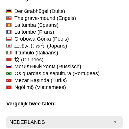
Der Grabhügel
(Duits)
The grave-mound
(Engels)
La tumba
(Spaans)
La tombe
(Frans)
Grobowa Górka
(Pools)
土まんじゅう
(Japans)
Il tumulo
(Italiaans)
坟
(Chinees)
Могильный холм
(Russisch)
Os guardas da sepultura
(Portugees)
Mezar Başında
(Turks)
Ngôi mộ
(Vietnamees)
Vergelijk twee talen: