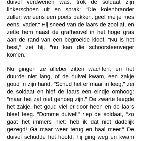
duivel verdwenen was, trok de soldaat zijn
linkerschoen uit en sprak: "Die kolenbrander
zullen we eens een poets bakken: geef me je mes
eens, vader." Hij sneed van de laars de zool af, en
zette hem naast de grafheuvel in het hoge gras
aan de rand van een begroeide kloof. "Nu is het
best," zei hij, "nu kan die schoorsteenveger
komen."
Nu gingen ze allebei zitten wachten, en het
duurde niet lang, of de duivel kwam, een zakje
goud in zijn hand. "Schud het er maar in leeg," zei
de soldaat en hief de laars een eindje omhoog:
"maar het zal niet genoeg zijn." De zwarte leegde
het zakje, het goud viel er door heen en de laars
bleef leeg. "Domme duivel!" riep de soldaat, "zo
gaat het immers niet: heb ik dat niet dadelijk
gezegd! Ga maar weer terug en haal meer." De
duivel schudde het hoofd, hij ging weg en kwam