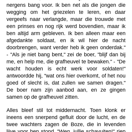
nergens bang voor. Ik ben net als die jongen die
wegging om het griezelen te leren, en daar
vergeefs naar verlangde, maar die trouwde met
een prinses en nog rijk werd bovendien, maar ik
ben altijd arm gebleven. Ik ben alleen maar een
afgedankte soldaat, en ik wil hier de nacht
doorbrengen, want verder heb ik geen onderdak."
- "Als je niet bang bent," zei de boer, "blijf dan bij
me, en help me, die grafheuvel te bewaken." - "De
wacht houden is echt werk voor soldaten!"
antwoordde hij, "wat ons hier overkomt, of het nou
goed of slecht is, dat zullen we samen dragen."
De boer nam zijn aanbod aan, en ze gingen
samen op de grafheuvel zitten.
Alles bleef stil tot middernacht. Toen klonk er
ineens een snerpend gefluit door de lucht, en de
twee wachters zagen de Boze, die in levenden
lijve voor hen stond. "Weg, jullie schavuiten!" riep