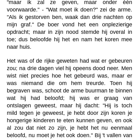
"maar ik zal ze geven, maar onder één
voorwaarde." - "Wat moet ik doen?" zei de arme.
"Als ik gestorven ben, waak dan drie nachten op
mijn graf." De boer vond het een onplezierige
opdracht; maar in zijn nood stemde hij overal in
toe; dus beloofde hij het en nam het koren mee
naar huis.
Het was of de rijke geweten had wat er gebeuren
zou; na drie dagen viel hij opeens dood neer. Men
wist niet precies hoe het gebeurd was, maar er
was niemand die om hem treurde. Toen hij
begraven was, schoot de arme buurman te binnen
wat hij had beloofd; hij was er graag van
ontslagen geweest, maar hij dacht: "Hij is toch
mild tegen je geweest, je hebt door zijn koren je
hongerige kinderen te eten kunnen geven, en ook
al zou dat niet zo zijn, je hebt het nu eenmaal
beloofd, nu moet je het ook doen." Bij 't vallen van