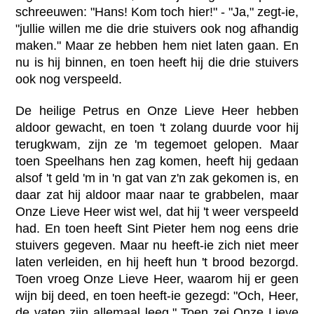
schreeuwen: "Hans! Kom toch hier!" - "Ja," zegt-ie,
"jullie willen me die drie stuivers ook nog afhandig
maken." Maar ze hebben hem niet laten gaan. En
nu is hij binnen, en toen heeft hij die drie stuivers
ook nog verspeeld.
De heilige Petrus en Onze Lieve Heer hebben
aldoor gewacht, en toen 't zolang duurde voor hij
terugkwam, zijn ze 'm tegemoet gelopen. Maar
toen Speelhans hen zag komen, heeft hij gedaan
alsof 't geld 'm in 'n gat van z'n zak gekomen is, en
daar zat hij aldoor maar naar te grabbelen, maar
Onze Lieve Heer wist wel, dat hij 't weer verspeeld
had. En toen heeft Sint Pieter hem nog eens drie
stuivers gegeven. Maar nu heeft-ie zich niet meer
laten verleiden, en hij heeft hun 't brood bezorgd.
Toen vroeg Onze Lieve Heer, waarom hij er geen
wijn bij deed, en toen heeft-ie gezegd: "Och, Heer,
de vaten zijn allemaal leeg." Toen zei Onze Lieve