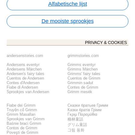
Alfabetische lijst
De mooiste sprookjes
PRIVACY & COOKIES
andersenstories.com
grimmstories.com
Andersens eventyr
Grimms eventyr
Andersens Märchen
Grimms Märchen
Andersen's fairy tales
Grimms' fairy tales
Cuentos de Andersen
Cuentos de Grimm
Contes d'Andersen
Grimmin sadut
Fiabe di Andersen
Contes de Grimm
Sprookjes van Andersen
Grimm mesék
Fiabe dei Grimm
Сказки братьев Гримм
Truyện cổ Grimm
Казки братів Грімм
Grimm Masalları
Γκριμ Παραμύθια
Sprookjes van Grimm
格林童話
Baśnie braci Grimm
グリム童話
Contos de Grimm
그림 동화
Poveşti de Grimm