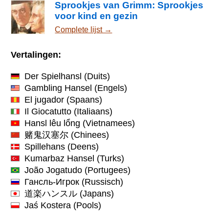
Sprookjes van Grimm: Sprookjes
voor kind en gezin
Complete lijst →
Vertalingen:
Der Spielhansl
(Duits)
Gambling Hansel
(Engels)
El jugador
(Spaans)
Il Giocatutto
(Italiaans)
Hansl lêu lổng
(Vietnamees)
赌鬼汉塞尔
(Chinees)
Spillehans
(Deens)
Kumarbaz Hansel
(Turks)
João Jogatudo
(Portugees)
Гансль-Игрок
(Russisch)
道楽ハンスル
(Japans)
Jaś Kostera
(Pools)